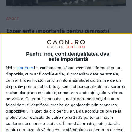
SPORT
Experiență importantă pentru gimnaștii
reșițeni la Arad
28 MAI 2026, 08:47 AM
1 MINUT DE CITIRE
Pentru noi, confidențialitatea dvs.
este importantă
REȘIȚA – Săptămâna trecută, gimnaștii reșițeni au participat la
Noi și
parteneri
i noștri stocăm și/sau accesăm informații pe un
Campionatul Național de calificare I, desfășurat la Arad. Chiar
dispozitiv, cum ar fi cookie-urile, și procesăm date personale,
dacă sportivii reșițeni nu au urcat pe podium la această etapă,
cum ar fi identificatori unici și informații standard trimise de un
concursul de la Arad a reprezentat un test util și o oportunitate
dispozitiv pentru publicitate și conținut personalizate, măsurarea
importantă de acumulare a experienței înaintea finalelor
reclamelor și a conținutului, cercetarea audienței și dezvoltarea
naționale din toamnă!
serviciilor.
Cu permisiunea dvs., noi și partenerii noștri putem
folosi date și identificări precise de geolocație prin scanarea
dispozitivului. Puteți da clic pentru a vă da acordul cu privire la
prelucrarea realizată de către noi și 1733 partenerii noștri
conform descrierii de mai sus. În mod alternativ, puteți da clic
pentru a refuza să vă dați consimțământul sau pentru a accesa