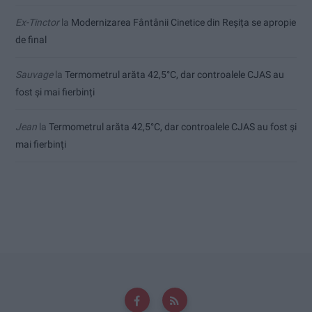
Ex-Tinctor
la
Modernizarea Fântânii Cinetice din Reșița se apropie
de final
Sauvage
la
Termometrul arăta 42,5°C, dar controalele CJAS au
fost și mai fierbinți
Jean
la
Termometrul arăta 42,5°C, dar controalele CJAS au fost și
mai fierbinți