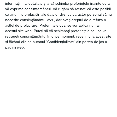
informații mai detaliate și a vă schimba preferințele înainte de a
vă exprima consimțământul.
Vă rugăm să rețineți că este posibil
ca anumite prelucrări ale datelor dvs. cu caracter personal să nu
necesite consimțământul dvs., dar aveți dreptul de a refuza o
astfel de prelucrare. Preferințele dvs. se vor aplica numai
acestui site web. Puteți să vă schimbați preferințele sau să vă
retrageți consimțământul în orice moment, revenind la acest site
și făcând clic pe butonul "Confidențialitate" din partea de jos a
paginii web.
ŞTIRILE JUDEŢULUI CARAŞ-SEVERIN
Calificarea șomerilor se apropie de
nivelul mării
25 MAI 2026, 12:47 PM
2 MINUTE DE CITIRE
CARAȘ-SEVERIN – În vreme ce la nivel național mii de șomeri