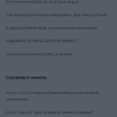
Or fi tinerii viitorul țării, dar să și-l facă singuri!
TUR lansează primul traseu metropolitan: spre Văliug și Crivaia
În șlapi pe Cheile Rudăriei, a avut nevoie de salvamontiști
COMUNICAT DE PRESĂ ÎNCEPERE PROIECT
Impact frontal mortal pe DN 6, la Armeniș
Comentarii recente
Agata crispy
la
În șlapi pe Cheile Rudăriei, a avut nevoie de
salvamontiști
Ppa
la
Care va fi, oare, varianta la Varianta ocolitoare?