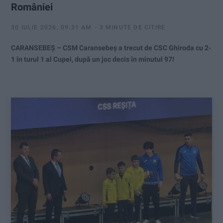
României
30 IULIE 2026, 09:31 AM
3 MINUTE DE CITIRE
CARANSEBEȘ – CSM Caransebeș a trecut de CSC Ghiroda cu 2-
1 în turul 1 al Cupei, după un joc decis în minutul 97!