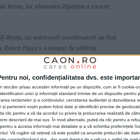
 de bronz, iar
Alexandru Zăpârțan
a cucerit
Ș Reșița
, iar antrenorii coordonatori au fost
. Robert Pașca
s-a ocupat de arbitraj.
te am participat Campionatele Naționale
Pentru noi, confidențialitatea dvs. este importa
competiția supremă a juniorilor II și I, unde
tri stocăm și/sau accesăm informații pe un dispozitiv, cum ar fi cookie-u
arte disputată. Din fericire,
Reșița
a venit cu
dentificatori unici și informații standard trimise de un dispozitiv pentru p
tă competiție, având câștigate șase medalii
rea reclamelor și a conținutului, cercetarea audienței și dezvoltarea ser
 și partenerii noștri putem folosi date și identificări precise de geoloca
 de bronz.
Gimnaștii reșițeni
, legitimați la
i da clic pentru a vă da acordul cu privire la prelucrarea realizată de cătr
form descrierii de mai sus. În mod alternativ, puteți da clic pentru a refu
doi sportivi) și
Clubul Sportiv Școlar Reșița
entru a accesa informații mai detaliate și a vă schimba preferințele în
u punctat, adică au cucerit cel puțin o
ntul.
Vă rugăm să rețineți că este posibil ca anumite prelucrări ale date
te consimțământul dvs., dar aveți dreptul de a refuza o astfel de prelu