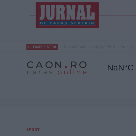
Impact frontal mortal pe DN 6, la Armeniș
ULTIMELE ȘTIRI
SPORT