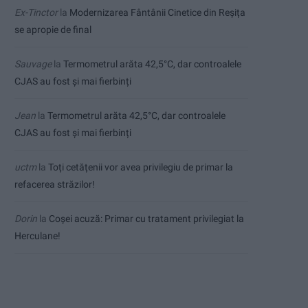
Ex-Tinctor
la
Modernizarea Fântânii Cinetice din Reșița
se apropie de final
Sauvage
la
Termometrul arăta 42,5°C, dar controalele
CJAS au fost și mai fierbinți
Jean
la
Termometrul arăta 42,5°C, dar controalele
CJAS au fost și mai fierbinți
uctm
la
Toți cetățenii vor avea privilegiu de primar la
refacerea străzilor!
Dorin
la
Coșei acuză: Primar cu tratament privilegiat la
Herculane!