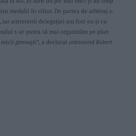
nală la sol. Ei sunt un pic mai mici și au timp
tru medalii în viitor. De partea de arbitraj s-
, iar antrenorii delegației am fost eu și cu
 anului s-ar putea să mai organizăm pe plan
 micii
gimnaști”,
a declarat
antrenorul Robert