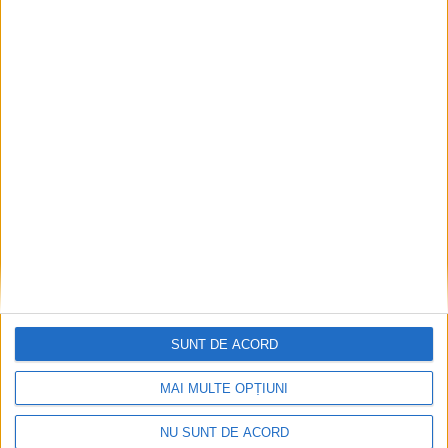
Zece noi stații de încărcare pentru mașini
electrice, la Caransebeș
2026-08-09
SUNT DE ACORD
MAI MULTE OPȚIUNI
NU SUNT DE ACORD