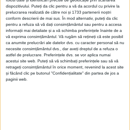
folosi date și identificări precise de geolocație prin scanarea
dispozitivului. Puteți da clic pentru a vă da acordul cu privire la
prelucrarea realizată de către noi și 1733 partenerii noștri
conform descrierii de mai sus. În mod alternativ, puteți da clic
pentru a refuza să vă dați consimțământul sau pentru a accesa
informații mai detaliate și a vă schimba preferințele înainte de a
vă exprima consimțământul.
Vă rugăm să rețineți că este posibil
ca anumite prelucrări ale datelor dvs. cu caracter personal să nu
necesite consimțământul dvs., dar aveți dreptul de a refuza o
astfel de prelucrare. Preferințele dvs. se vor aplica numai
acestui site web. Puteți să vă schimbați preferințele sau să vă
retrageți consimțământul în orice moment, revenind la acest site
și făcând clic pe butonul "Confidențialitate" din partea de jos a
paginii web.
După plecarea lui
Ianis Doană, Reșița
a rămas
descoperită la jucătorii Under. Drept urmare,
Flavius