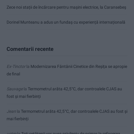
Zece noi stații de încărcare pentru mașini electrice, la Caransebeș
Dorinel Munteanu a adus un fundaș cu experiență internațională
Comentarii recente
Ex-Tinctor
la
Modernizarea Fântânii Cinetice din Reșița se apropie
de final
Sauvage
la
Termometrul arăta 42,5°C, dar controalele CJAS au
fost și mai fierbinți
Jean
la
Termometrul arăta 42,5°C, dar controalele CJAS au fost și
mai fierbinți
uctm
la
Toți cetățenii vor avea privilegiu de primar la refacerea