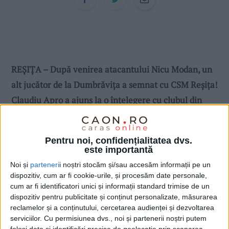
REȘIȚA – După venirea atacantului Nicu Modan, un
alt jucător de la Dumbrăvița a semnat cu CSM Reșița!
Claudiu Apro a ajuns la o înțelegere cu clubul din
Valea Domanului și va face parte din lotul rosso-
nerilor în noul sezon al Ligii 2! Apro, bănățean din
Pentru noi, confidențialitatea dvs.
Gătaia, în vârstă de 29 de ani, evoluează pe postul de
este importantă
fundaș central!
Noi și
parteneri
i noștri stocăm și/sau accesăm informații pe un
dispozitiv, cum ar fi cookie-urile, și procesăm date personale,
cum ar fi identificatori unici și informații standard trimise de un
dispozitiv pentru publicitate și conținut personalizate, măsurarea
reclamelor și a conținutului, cercetarea audienței și dezvoltarea
serviciilor.
Cu permisiunea dvs., noi și partenerii noștri putem