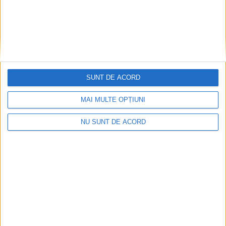
Gata cu blocurile gri: de la beton la
eficiență cu fonduri europene
21 IANUARIE 2026, 02:30 PM
2 MINUTE DE CITIRE
REȘIȚA – Un nou proiect de eficientizare energetică va fi
implementat la Reșița, cu sprijinul fondurilor europene, în
SUNT DE ACORD
cartierul Lunca Bârzavei – Govândari. Agenția pentru
Dezvoltare Regională Vest (ADR Vest) a anunțat semnarea
MAI MULTE OPȚIUNI
contractului de finanțare cu Primăria Reșița pentru reabilitarea
NU SUNT DE ACORD
termică a unui bloc de locuințe situat pe Bulevardul Republicii
nr. 19!