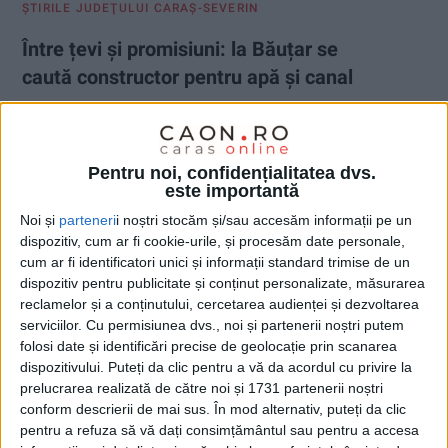
ŞTIRILE JUDEŢULUI CARAŞ-SEVERIN
Între țevi și promisiuni: la Băuțar se
caută constructor pentru apă și canal
27 MAI 2026, 08:42 AM
2 MINUTE DE CITIRE
BĂUȚAR – Primarul Romeo Răduță a anunțat că prioritatea
Pentru noi, confidențialitatea dvs.
administrației locale rămâne continuarea proiectelor aflate în
este importantă
derulare, în special cele de apă, canalizare și drumuri, în
Noi și
parteneri
i noștri stocăm și/sau accesăm informații pe un
contextul intrării bugetului de stat!
dispozitiv, cum ar fi cookie-urile, și procesăm date personale,
cum ar fi identificatori unici și informații standard trimise de un
dispozitiv pentru publicitate și conținut personalizate, măsurarea
reclamelor și a conținutului, cercetarea audienței și dezvoltarea
serviciilor.
Cu permisiunea dvs., noi și partenerii noștri putem
folosi date și identificări precise de geolocație prin scanarea
dispozitivului. Puteți da clic pentru a vă da acordul cu privire la
prelucrarea realizată de către noi și 1731 partenerii noștri
conform descrierii de mai sus. În mod alternativ, puteți da clic
pentru a refuza să vă dați consimțământul sau pentru a accesa