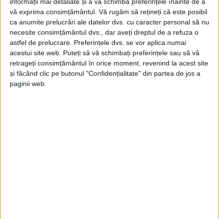
informații mai detaliate și a vă schimba preferințele înainte de a
vă exprima consimțământul.
Vă rugăm să rețineți că este posibil
ca anumite prelucrări ale datelor dvs. cu caracter personal să nu
necesite consimțământul dvs., dar aveți dreptul de a refuza o
astfel de prelucrare. Preferințele dvs. se vor aplica numai
acestui site web. Puteți să vă schimbați preferințele sau să vă
retrageți consimțământul în orice moment, revenind la acest site
ŞTIRILE JUDEŢULUI CARAŞ-SEVERIN
și făcând clic pe butonul "Confidențialitate" din partea de jos a
paginii web.
Județul va schimba placa reparațiilor la
drumuri
26 MARTIE 2026, 10:12 AM
3 MINUTE DE CITIRE
CARAȘ-SEVERIN – Dincolo de o anumită prioritizare, impusă de
constrângerile bugetare, aleșii județului au în plan ca
reparațiile să nu presupună doar peticiri și asfaltări, ci și alte
categorii de lucrări, de la pietruit, până la desfundat șanțuri,
întreținut poduri, podețe și altele!