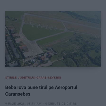
:
ŞTIRILE JUDEŢULUI CARAŞ-SEVERIN
Bebe Iova pune tirul pe Aeroportul
Caransebeș
9 IULIE 2026, 08:11 AM
4 MINUTE DE CITIRE