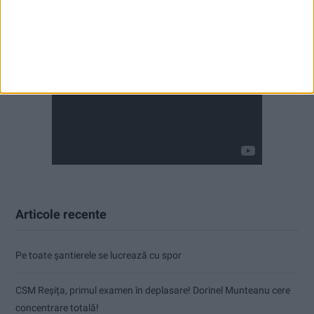
Articole recente
Pe toate șantierele se lucrează cu spor
CSM Reșița, primul examen în deplasare! Dorinel Munteanu cere
concentrare totală!