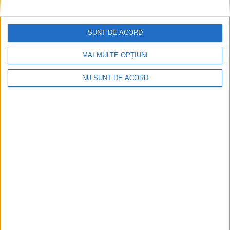
SUNT DE ACORD
MAI MULTE OPȚIUNI
Mai puțini inspectori, mai puține controale
NU SUNT DE ACORD
2026-08-06