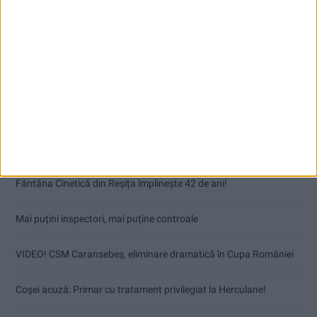
Articole recente
Fântâna Cinetică din Reșița împlinește 42 de ani!
Mai puțini inspectori, mai puține controale
VIDEO! CSM Caransebeș, eliminare dramatică în Cupa României
Coșei acuză: Primar cu tratament privilegiat la Herculane!