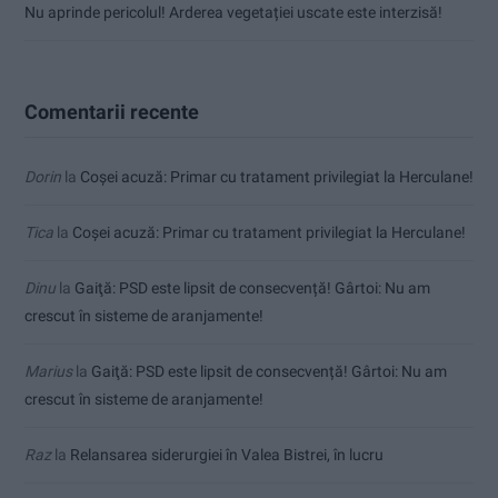
Nu aprinde pericolul! Arderea vegetației uscate este interzisă!
Comentarii recente
Dorin
la
Coșei acuză: Primar cu tratament privilegiat la Herculane!
Tica
la
Coșei acuză: Primar cu tratament privilegiat la Herculane!
Dinu
la
Gaiţă: PSD este lipsit de consecvență! Gârtoi: Nu am
crescut în sisteme de aranjamente!
Marius
la
Gaiţă: PSD este lipsit de consecvență! Gârtoi: Nu am
crescut în sisteme de aranjamente!
Raz
la
Relansarea siderurgiei în Valea Bistrei, în lucru