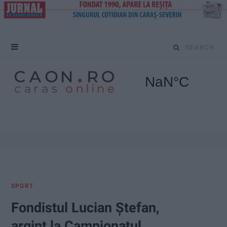
S
e
a
r
c
h
f
SPORT
o
Fondistul Lucian Ștefan,
r
argint la Campionatul