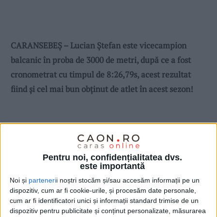
CARANSEBEȘ – Lucian Ștefan este vicecampion
balcanic în proba de 3000 de metri, după ce a fost
cronometrat cu timpul de 8:26,79s, acest rezultat
fiind și cel mai bun obținut de atlet în acest sezon!
Pentru noi, confidențialitatea dvs.
este importantă
Noi și
parteneri
i noștri stocăm și/sau accesăm informații pe un
dispozitiv, cum ar fi cookie-urile, și procesăm date personale,
cum ar fi identificatori unici și informații standard trimise de un
dispozitiv pentru publicitate și conținut personalizate, măsurarea