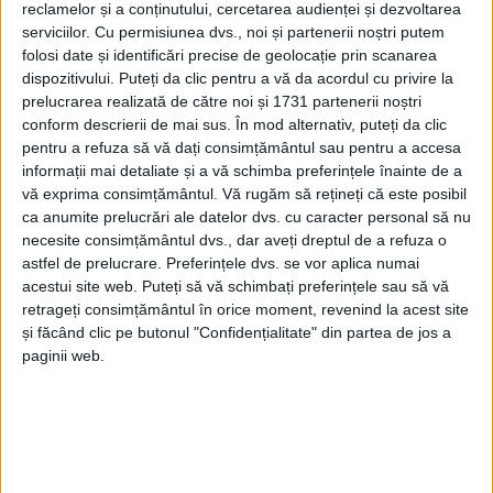
reclamelor și a conținutului, cercetarea audienței și dezvoltarea
serviciilor.
Cu permisiunea dvs., noi și partenerii noștri putem
folosi date și identificări precise de geolocație prin scanarea
dispozitivului. Puteți da clic pentru a vă da acordul cu privire la
prelucrarea realizată de către noi și 1731 partenerii noștri
conform descrierii de mai sus. În mod alternativ, puteți da clic
pentru a refuza să vă dați consimțământul sau pentru a accesa
informații mai detaliate și a vă schimba preferințele înainte de a
vă exprima consimțământul.
Vă rugăm să rețineți că este posibil
ca anumite prelucrări ale datelor dvs. cu caracter personal să nu
necesite consimțământul dvs., dar aveți dreptul de a refuza o
astfel de prelucrare. Preferințele dvs. se vor aplica numai
acestui site web. Puteți să vă schimbați preferințele sau să vă
„O zi foarte bună pentru noi și la
Campionatul
retrageți consimțământul în orice moment, revenind la acest site
și făcând clic pe butonul "Confidențialitate" din partea de jos a
Balcanic de sală
care s-a desfășurat sâmbătă, 8
paginii web.
februarie, la Sofia, în Bulgaria!
Lucian Ștefan
a
câștigat medalie de
argint
la
3000 de metri
, cu
cel mai
bun rezultat al sezonului
– 8:26,79s! Bravo,
Luci!
Felicitări, ai performanțe și răcit, super! Echipa