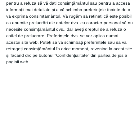
pentru a refuza să vă dați consimțământul sau pentru a accesa
informații mai detaliate și a vă schimba preferințele înainte de a
vă exprima consimțământul.
Vă rugăm să rețineți că este posibil
ca anumite prelucrări ale datelor dvs. cu caracter personal să nu
necesite consimțământul dvs., dar aveți dreptul de a refuza o
astfel de prelucrare. Preferințele dvs. se vor aplica numai
acestui site web. Puteți să vă schimbați preferințele sau să vă
retrageți consimțământul în orice moment, revenind la acest site
și făcând clic pe butonul "Confidențialitate" din partea de jos a
paginii web.
SPORT
Argint pentru Liliana Dragomir la
Belgrad Marathon – 10 km
21 APRILIE 2026, 08:49 AM
2 MINUTE DE CITIRE
CARANSEBEȘ – Atleta de la CSM Caransebeș, Liliana Dragomir,
a obținut un rezultat important la Belgrad Marathon, unde a