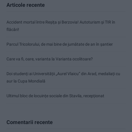
Articole recente
Accident mortal între Reșița și Berzovia! Autoturism și TIR în
flăcări!
Parcul Tricolorului, de mai bine de jumătate de an în șantier
Care va fi, oare, varianta la Varianta ocolitoare?
Doi studenți ai Universității „Aurel Vlaicu” din Arad, medaliați cu
aur la Cupa Mondială
Ultimul bloc de locuințe sociale din Stavila, recepționat
Comentarii recente