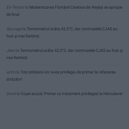
Ex-Tinctor
la
Modernizarea Fântânii Cinetice din Reșița se apropie
de final
Sauvage
la
Termometrul arăta 42,5°C, dar controalele CJAS au
fost și mai fierbinți
Jean
la
Termometrul arăta 42,5°C, dar controalele CJAS au fost și
mai fierbinți
uctm
la
Toți cetățenii vor avea privilegiu de primar la refacerea
străzilor!
Dorin
la
Coșei acuză: Primar cu tratament privilegiat la Herculane!