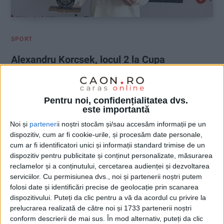
SPORT
Alexandru Korcsek, locul 2 la Cupa
„SEVERNAV”
20 MAI 2026, 08:37 AM
1 MINUT DE CITIRE
Pentru noi, confidențialitatea dvs.
este importantă
REȘIȚA – La sfârșitul săptămânii trecute, municipiul Drobeta
Noi și
parteneri
i noștri stocăm și/sau accesăm informații pe un
Turnu Severin a găzduit, la Liceul Tehnologic „Domnul Tudor”,
dispozitiv, cum ar fi cookie-urile, și procesăm date personale,
competiția de șah clasic Cupa „SEVERNAV”, turneu care a
cum ar fi identificatori unici și informații standard trimise de un
reunit 42 de jucători din România și Serbia. Printre participanți
dispozitiv pentru publicitate și conținut personalizate, măsurarea
s-au numărat și patru Maeștri Internaționali, ceea ce a ridicat
reclamelor și a conținutului, cercetarea audienței și dezvoltarea
nivelul competiției!
serviciilor.
Cu permisiunea dvs., noi și partenerii noștri putem
folosi date și identificări precise de geolocație prin scanarea
dispozitivului. Puteți da clic pentru a vă da acordul cu privire la
prelucrarea realizată de către noi și 1733 partenerii noștri
conform descrierii de mai sus. În mod alternativ, puteți da clic