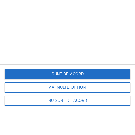
SPORT
Darian Trulea, vicecampion național la
box
SUNT DE ACORD
22 NOIEMBRIE 2024, 09:51 AM
1 MINUT DE CITIRE
MAI MULTE OPȚIUNI
REȘIȚA – Darian Ilie Trulea a câștigat argintul la Campionatul
Național de tineret la box, desfășurat în perioada 11-16
NU SUNT DE ACORD
noiembrie, la Bacău! Sportivul legitimat la Clubul Sportiv
Municipal din Reșița a devenit vicecampion național la
categoria 54 de kg. La acest campionat național, CSM Reșița s-
a prezentat cu trei pugiliști, aceștia fiind însoțiți de maestrul