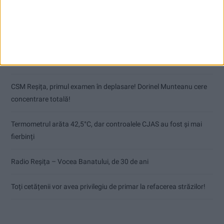
Articole recente
Pe toate șantierele se lucrează cu spor
CSM Reșița, primul examen în deplasare! Dorinel Munteanu cere
concentrare totală!
Termometrul arăta 42,5°C, dar controalele CJAS au fost și mai
fierbinți
Radio Reșița – Vocea Banatului, de 30 de ani
Toți cetățenii vor avea privilegiu de primar la refacerea străzilor!