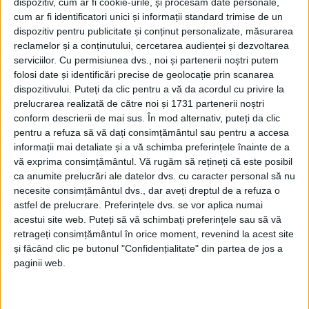
dispozitiv, cum ar fi cookie-urile, și procesăm date personale,
cum ar fi identificatori unici și informații standard trimise de un
dispozitiv pentru publicitate și conținut personalizate, măsurarea
reclamelor și a conținutului, cercetarea audienței și dezvoltarea
serviciilor.
Cu permisiunea dvs., noi și partenerii noștri putem
folosi date și identificări precise de geolocație prin scanarea
dispozitivului. Puteți da clic pentru a vă da acordul cu privire la
prelucrarea realizată de către noi și 1731 partenerii noștri
conform descrierii de mai sus. În mod alternativ, puteți da clic
pentru a refuza să vă dați consimțământul sau pentru a accesa
informații mai detaliate și a vă schimba preferințele înainte de a
vă exprima consimțământul.
Vă rugăm să rețineți că este posibil
ca anumite prelucrări ale datelor dvs. cu caracter personal să nu
necesite consimțământul dvs., dar aveți dreptul de a refuza o
astfel de prelucrare. Preferințele dvs. se vor aplica numai
„Toți cei care au fost la meciul cu
Timișul Șag
pe
acestui site web. Puteți să vă schimbați preferințele sau să vă
teren vor face parte din lotul nostru, mai puțin
Mario
retrageți consimțământul în orice moment, revenind la acest site
și făcând clic pe butonul "Confidențialitate" din partea de jos a
Lupulescu
. Este un jucător pe care am vrut să-l
paginii web.
vedem la treabă. În rest, toată lumea va merge în
cantonament.
E posibil ca și în
cantonament
să mai