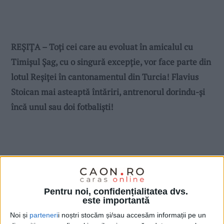
REȘIȚA – Toți cei care au evoluat în amicalul cu
Timișul Șag, cu o singură excepție, vor face parte din
lotul Reșiței în cantonamentul din Turcia! Flavius
Stoican mai asteaptă întăriri, antrenorul dorindu-și
încă unul sau doi fotbaliști!
Pentru noi, confidențialitatea dvs.
este importantă
Noi și
parteneri
i noștri stocăm și/sau accesăm informații pe un