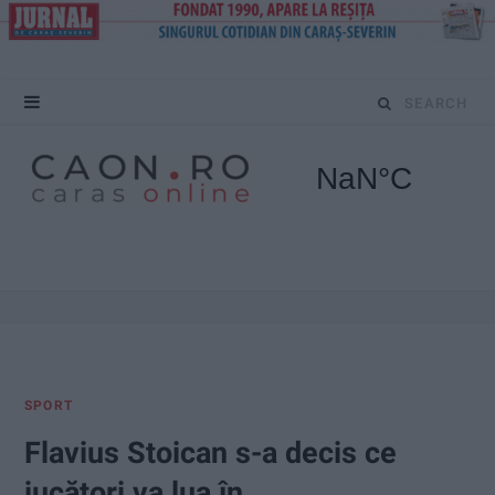
S
e
a
r
c
h
f
SPORT
o
Flavius Stoican s-a decis ce
r
jucători va lua în