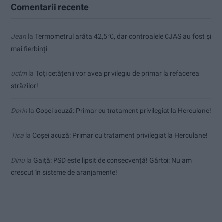
Comentarii recente
Jean
la
Termometrul arăta 42,5°C, dar controalele CJAS au fost și
mai fierbinți
uctm
la
Toți cetățenii vor avea privilegiu de primar la refacerea
străzilor!
Dorin
la
Coșei acuză: Primar cu tratament privilegiat la Herculane!
Tica
la
Coșei acuză: Primar cu tratament privilegiat la Herculane!
Dinu
la
Gaiţă: PSD este lipsit de consecvență! Gârtoi: Nu am
crescut în sisteme de aranjamente!