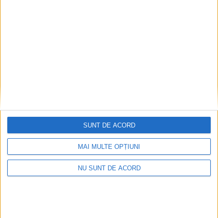
Pe toate șantierele se lucrează cu spor
2026-08-06
SUNT DE ACORD
MAI MULTE OPȚIUNI
NU SUNT DE ACORD
CSM Reșița, primul examen în deplasare! Dorinel
Munteanu cere concentrare totală!