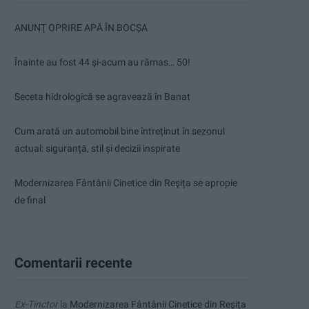
ANUNŢ OPRIRE APĂ ÎN BOCȘA
Înainte au fost 44 și-acum au rămas… 50!
Seceta hidrologică se agravează în Banat
Cum arată un automobil bine întreținut în sezonul
actual: siguranță, stil și decizii inspirate
Modernizarea Fântânii Cinetice din Reșița se apropie
de final
Comentarii recente
Ex-Tinctor
la
Modernizarea Fântânii Cinetice din Reșița