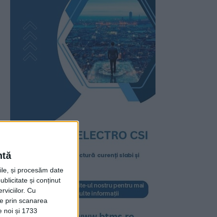
ntă
rile, și procesăm date
ublicitate și conținut
viciilor.
Cu
ție prin scanarea
e noi și 1733