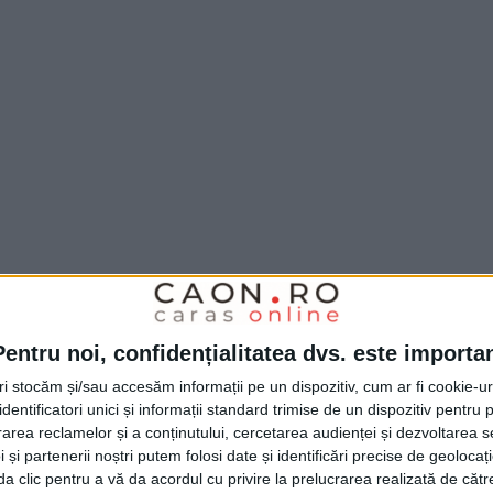
 11 doar că este un fotbalist de
Under,
ci și-
ipă datorită evoluțiilor sale de până acum.
Pentru noi, confidențialitatea dvs. este importa
os, nu se mulțumește cu puțin și să nu uităm
tri stocăm și/sau accesăm informații pe un dispozitiv, cum ar fi cookie-u
dentificatori unici și informații standard trimise de un dispozitiv pentru p
tre cele mai bune meciuri sau a fost unul
rea reclamelor și a conținutului, cercetarea audienței și dezvoltarea ser
 A marcat atunci și gol și a avut ocazii. Cred
 și partenerii noștri putem folosi date și identificări precise de geoloca
i da clic pentru a vă da acordul cu privire la prelucrarea realizată de cătr