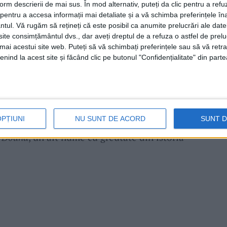
alist mare cel puțin la nivelul Ligii 1. La fel
form descrierii de mai sus. În mod alternativ, puteți da clic pentru a refu
entru a accesa informații mai detaliate și a vă schimba preferințele în
pt cu nerăbdare ca el să fie chemat la
echipa
ntul.
Vă rugăm să rețineți că este posibil ca anumite prelucrări ale date
ită muncii și prestațiilor sale din teren. A
te consimțământul dvs., dar aveți dreptul de a refuza o astfel de prelu
umai acestui site web. Puteți să vă schimbați preferințele sau să vă ret
er ca pe viitor să-l vedem la
echipa națională
.
nind la acest site și făcând clic pe butonul "Confidențialitate" din parte
i născuți în anul 2007 care joacă titular în
as către
echipa națională
. Cu muncă și răbdare
olo.”, a declarat
antrenorul Flavius Stoican
.
OPȚIUNI
NU SUNT DE ACORD
SUNT 
n Doană
, un alt nume cu greutate din istoria