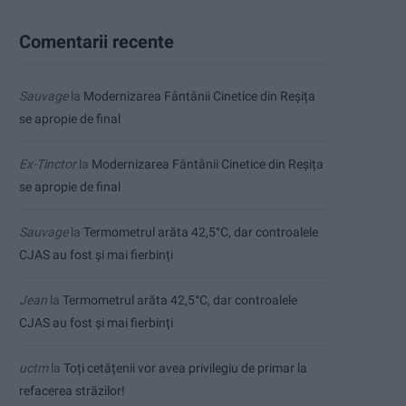
Comentarii recente
Sauvage
la
Modernizarea Fântânii Cinetice din Reșița
se apropie de final
Ex-Tinctor
la
Modernizarea Fântânii Cinetice din Reșița
se apropie de final
Sauvage
la
Termometrul arăta 42,5°C, dar controalele
CJAS au fost și mai fierbinți
Jean
la
Termometrul arăta 42,5°C, dar controalele
CJAS au fost și mai fierbinți
uctm
la
Toți cetățenii vor avea privilegiu de primar la
refacerea străzilor!