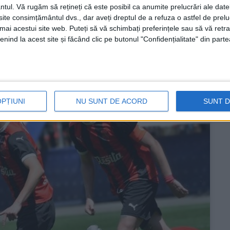
ra!
ntul.
Vă rugăm să rețineți că este posibil ca anumite prelucrări ale date
te consimțământul dvs., dar aveți dreptul de a refuza o astfel de prelu
umai acestui site web. Puteți să vă schimbați preferințele sau să vă ret
nind la acest site și făcând clic pe butonul "Confidențialitate" din parte
OPȚIUNI
NU SUNT DE ACORD
SUNT 