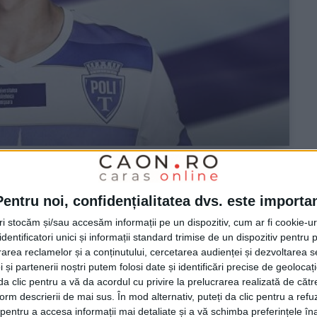
Pentru noi, confidențialitatea dvs. este importa
a Dinamo la Poli
tri stocăm și/sau accesăm informații pe un dispozitiv, cum ar fi cookie-u
dentificatori unici și informații standard trimise de un dispozitiv pentru p
rea reclamelor și a conținutului, cercetarea audienței și dezvoltarea ser
 și partenerii noștri putem folosi date și identificări precise de geoloca
i da clic pentru a vă da acordul cu privire la prelucrarea realizată de cătr
form descrierii de mai sus. În mod alternativ, puteți da clic pentru a refu
la începutul acestei veri de la CSA Steaua la Dinamo,
entru a accesa informații mai detaliate și a vă schimba preferințele în