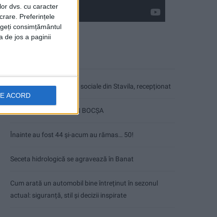
lor dvs. cu caracter
crare. Preferințele
rageți consimțământul
a de jos a paginii
Articole recente
Ultimul bloc de locuințe sociale din Stavila, recepționat
DE ACORD
ANUNŢ OPRIRE APĂ ÎN BOCȘA
Înainte au fost 44 și-acum au rămas… 50!
Seceta hidrologică se agravează în Banat
Cum arată un automobil bine întreținut în sezonul
actual: siguranță, stil și decizii inspirate