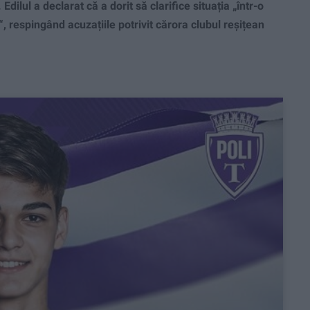
dilul a declarat că a dorit să clarifice situația „într-o
, respingând acuzațiile potrivit cărora clubul reșițean