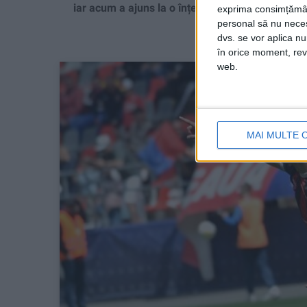
iar acum a ajuns la o înțelegere cu Poli Timișoa
exprima consimțămâ
personal să nu necesi
dvs. se vor aplica n
în orice moment, reve
web.
MAI MULTE 