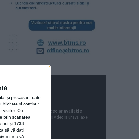
ntă
rile, și procesăm date
ublicitate și conținut
viciilor.
Cu
ție prin scanarea
e noi și 1733
za să vă dați
ainte de a vă