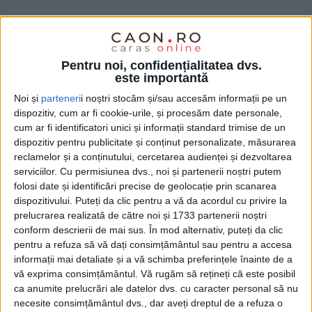
Pentru noi, confidențialitatea dvs.
este importantă
Noi și
parteneri
i noștri stocăm și/sau accesăm informații pe un
dispozitiv, cum ar fi cookie-urile, și procesăm date personale,
Dezbaterea celui de-al doilea punct de pe ordinea de
cum ar fi identificatori unici și informații standard trimise de un
zi, cel care a vizat aprobarea bugetului și a
dispozitiv pentru publicitate și conținut personalizate, măsurarea
reclamelor și a conținutului, cercetarea audienței și dezvoltarea
cheltuielilor legate de proiectul „
Construire Campus
serviciilor.
Cu permisiunea dvs., noi și partenerii noștri putem
Dual Integrat Banatul Montan Reșița
“, a epuizat
folosi date și identificări precise de geolocație prin scanarea
dispozitivului. Puteți da clic pentru a vă da acordul cu privire la
rezerva de atenție a consilierilor municipali, astfel că
prelucrarea realizată de către noi și 1733 partenerii noștri
aceștia nu au ridicat nicio obiecție și nici n-au
conform descrierii de mai sus. În mod alternativ, puteți da clic
manifestat vreo abținere sau opoziție la aprobarea
pentru a refuza să vă dați consimțământul sau pentru a accesa
informații mai detaliate și a vă schimba preferințele înainte de a
bilanțurilor
Agenției de Dezvoltare Locală Reșița SA,
vă exprima consimțământul.
Vă rugăm să rețineți că este posibil
Transport Urban Reșița SRL și Piețe Reșița SRL
.
ca anumite prelucrări ale datelor dvs. cu caracter personal să nu
necesite consimțământul dvs., dar aveți dreptul de a refuza o