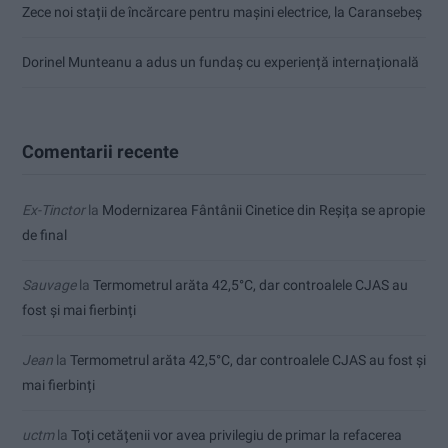
Zece noi stații de încărcare pentru mașini electrice, la Caransebeș
Dorinel Munteanu a adus un fundaș cu experiență internațională
Comentarii recente
Ex-Tinctor
la
Modernizarea Fântânii Cinetice din Reșița se apropie
de final
Sauvage
la
Termometrul arăta 42,5°C, dar controalele CJAS au
fost și mai fierbinți
Jean
la
Termometrul arăta 42,5°C, dar controalele CJAS au fost și
mai fierbinți
uctm
la
Toți cetățenii vor avea privilegiu de primar la refacerea