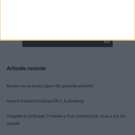
Articole recente
Nimeni nu ne poate izgoni din propriile amintiri!
Impact frontal mortal pe DN 6, la Armeniș
Tragedie la Dalboşeț! O femeie a fost carbonizată, casa a ars din
temelii!