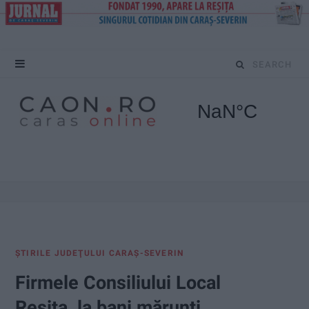
S
e
a
r
c
h
f
ŞTIRILE JUDEŢULUI CARAŞ-SEVERIN
o
Firmele Consiliului Local
r
Reșița, la bani mărunți