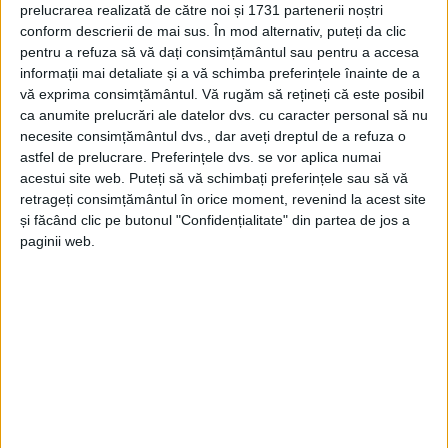
2 IUNIE 2026, 01:44 PM
3 MINUTE DE CITIRE
prelucrarea realizată de către noi și 1731 partenerii noștri
conform descrierii de mai sus. În mod alternativ, puteți da clic
REȘIȚA – Bilanțurile lor contabile, conturile de profit și pierdere
pentru a refuza să vă dați consimțământul sau pentru a accesa
au fost aprobate în ședința de săptămâna trecută, fără discuții!
informații mai detaliate și a vă schimba preferințele înainte de a
vă exprima consimțământul.
Vă rugăm să rețineți că este posibil
ca anumite prelucrări ale datelor dvs. cu caracter personal să nu
necesite consimțământul dvs., dar aveți dreptul de a refuza o
astfel de prelucrare. Preferințele dvs. se vor aplica numai
acestui site web. Puteți să vă schimbați preferințele sau să vă
Arhive
retrageți consimțământul în orice moment, revenind la acest site
și făcând clic pe butonul "Confidențialitate" din partea de jos a
paginii web.
A
r
h
i
v
e