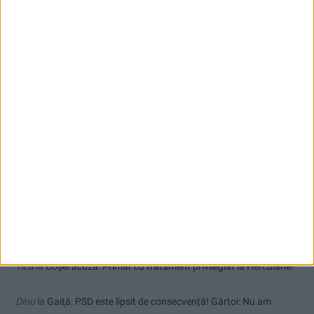
Toți cetățenii vor avea privilegiu de primar la refacerea străzilor!
Comentarii recente
Jean
la
Termometrul arăta 42,5°C, dar controalele CJAS au fost și
mai fierbinți
uctm
la
Toți cetățenii vor avea privilegiu de primar la refacerea
străzilor!
Dorin
la
Coșei acuză: Primar cu tratament privilegiat la Herculane!
Tica
la
Coșei acuză: Primar cu tratament privilegiat la Herculane!
Dinu
la
Gaiţă: PSD este lipsit de consecvență! Gârtoi: Nu am