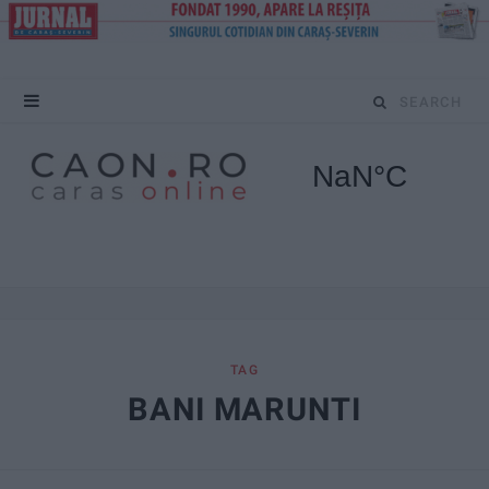
S
e
a
r
c
h
f
TAG
BANI MARUNTI
o
r