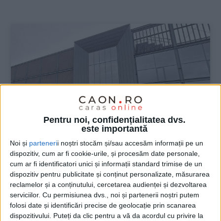
:
Pentru noi, confidențialitatea dvs.
este importantă
Noi și
parteneri
i noștri stocăm și/sau accesăm informații pe un
dispozitiv, cum ar fi cookie-urile, și procesăm date personale,
cum ar fi identificatori unici și informații standard trimise de un
ŞTIRILE JUDEŢULUI CARAŞ-SEVERIN
dispozitiv pentru publicitate și conținut personalizate, măsurarea
reclamelor și a conținutului, cercetarea audienței și dezvoltarea
Firmele Consiliului Local Reșița, la bani
serviciilor.
Cu permisiunea dvs., noi și partenerii noștri putem
mărunți
folosi date și identificări precise de geolocație prin scanarea
dispozitivului. Puteți da clic pentru a vă da acordul cu privire la