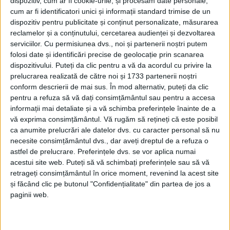
dispozitiv, cum ar fi cookie-urile, și procesăm date personale,
cum ar fi identificatori unici și informații standard trimise de un
dispozitiv pentru publicitate și conținut personalizate, măsurarea
reclamelor și a conținutului, cercetarea audienței și dezvoltarea
serviciilor.
Cu permisiunea dvs., noi și partenerii noștri putem
folosi date și identificări precise de geolocație prin scanarea
dispozitivului. Puteți da clic pentru a vă da acordul cu privire la
prelucrarea realizată de către noi și 1733 partenerii noștri
conform descrierii de mai sus. În mod alternativ, puteți da clic
pentru a refuza să vă dați consimțământul sau pentru a accesa
informații mai detaliate și a vă schimba preferințele înainte de a
vă exprima consimțământul.
Vă rugăm să rețineți că este posibil
ca anumite prelucrări ale datelor dvs. cu caracter personal să nu
necesite consimțământul dvs., dar aveți dreptul de a refuza o
astfel de prelucrare. Preferințele dvs. se vor aplica numai
acestui site web. Puteți să vă schimbați preferințele sau să vă
retrageți consimțământul în orice moment, revenind la acest site
și făcând clic pe butonul "Confidențialitate" din partea de jos a
Stoican
a precizat că nu vrea să ia o hotărâre „la
paginii web.
cald”, însă discursul său a sugerat că mandatul
început în urmă cu mai bine de doi ani la
Reșița
ar