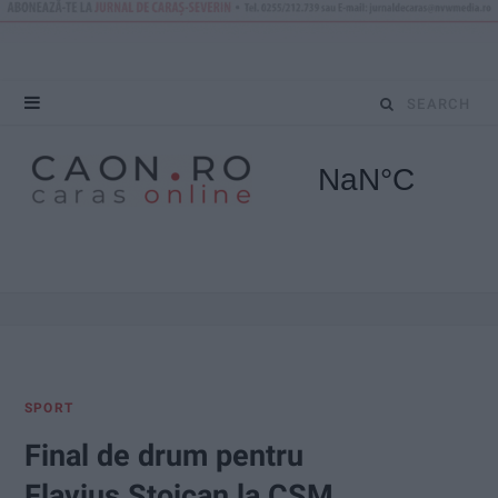
S
e
a
r
c
h
f
SPORT
o
Final de drum pentru
r
Flavius Stoican la CSM