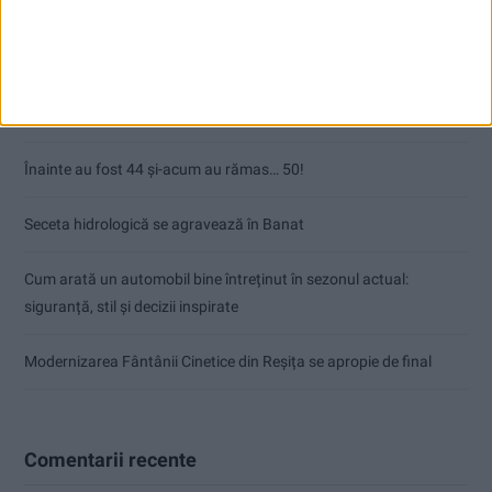
Articole recente
ANUNŢ OPRIRE APĂ ÎN BOCȘA
Înainte au fost 44 și-acum au rămas… 50!
Seceta hidrologică se agravează în Banat
Cum arată un automobil bine întreținut în sezonul actual:
siguranță, stil și decizii inspirate
Modernizarea Fântânii Cinetice din Reșița se apropie de final
Comentarii recente