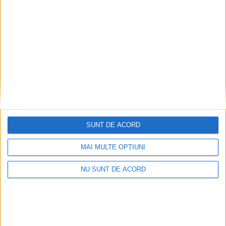
ANUNŢ OPRIRE APĂ ÎN BOCȘA
2026-08-07
SUNT DE ACORD
MAI MULTE OPȚIUNI
NU SUNT DE ACORD
Înainte au fost 44 și-acum au rămas… 50!