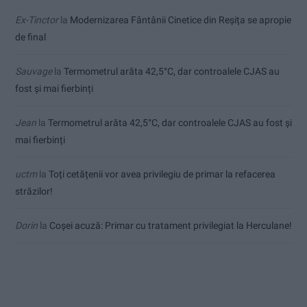
Ex-Tinctor
la
Modernizarea Fântânii Cinetice din Reșița se apropie
de final
Sauvage
la
Termometrul arăta 42,5°C, dar controalele CJAS au
fost și mai fierbinți
Jean
la
Termometrul arăta 42,5°C, dar controalele CJAS au fost și
mai fierbinți
uctm
la
Toți cetățenii vor avea privilegiu de primar la refacerea
străzilor!
Dorin
la
Coșei acuză: Primar cu tratament privilegiat la Herculane!