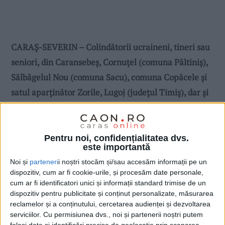
CARAȘ-SEVERIN – Colindătorii ucraineni, tineri sau
seniori, din Caransebeș, Cornuțel (comuna Păltiniș),
Sălbăgelul Nou (comuna Sacu), comuna Copăcele și
satul aparținător Zorile, Lugoj (județul Timiș), dar și
reprezentanți ai minorității germane din județ, au
răspuns invitației Filialei Caraș-Severin a Uniunii
Ucrainenilor din România și au participat sâmbătă,
Pentru noi, confidențialitatea dvs.
este importantă
16 decembrie 2023, la tradiționalul “Festival al
Noi și
parteneri
i noștri stocăm și/sau accesăm informații pe un
colindelor ucrainene”!
dispozitiv, cum ar fi cookie-urile, și procesăm date personale,
cum ar fi identificatori unici și informații standard trimise de un
dispozitiv pentru publicitate și conținut personalizate, măsurarea
reclamelor și a conținutului, cercetarea audienței și dezvoltarea
serviciilor.
Cu permisiunea dvs., noi și partenerii noștri putem