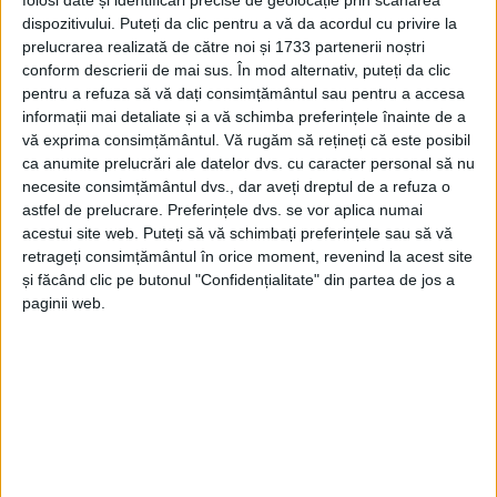
folosi date și identificări precise de geolocație prin scanarea
dispozitivului. Puteți da clic pentru a vă da acordul cu privire la
prelucrarea realizată de către noi și 1733 partenerii noștri
conform descrierii de mai sus. În mod alternativ, puteți da clic
pentru a refuza să vă dați consimțământul sau pentru a accesa
informații mai detaliate și a vă schimba preferințele înainte de a
vă exprima consimțământul.
Vă rugăm să rețineți că este posibil
ca anumite prelucrări ale datelor dvs. cu caracter personal să nu
necesite consimțământul dvs., dar aveți dreptul de a refuza o
astfel de prelucrare. Preferințele dvs. se vor aplica numai
acestui site web. Puteți să vă schimbați preferințele sau să vă
retrageți consimțământul în orice moment, revenind la acest site
și făcând clic pe butonul "Confidențialitate" din partea de jos a
paginii web.
Organizată la
Casa de Cultură “George Suru” din