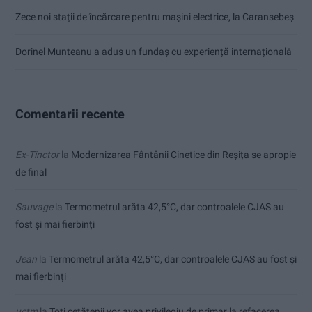
Zece noi stații de încărcare pentru mașini electrice, la Caransebeș
Dorinel Munteanu a adus un fundaș cu experiență internațională
Comentarii recente
Ex-Tinctor
la
Modernizarea Fântânii Cinetice din Reșița se apropie
de final
Sauvage
la
Termometrul arăta 42,5°C, dar controalele CJAS au
fost și mai fierbinți
Jean
la
Termometrul arăta 42,5°C, dar controalele CJAS au fost și
mai fierbinți
uctm
la
Toți cetățenii vor avea privilegiu de primar la refacerea