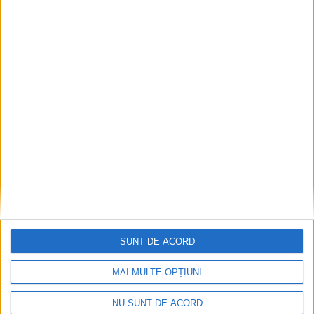
Impact frontal mortal pe DN 6, la Armeniș
2026-08-09
SUNT DE ACORD
MAI MULTE OPȚIUNI
NU SUNT DE ACORD