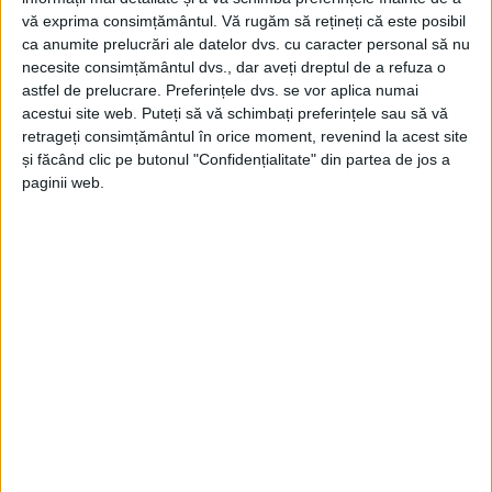
local.
Borcean
a avut un mesaj și pentru membrii
vă exprima consimțământul.
Vă rugăm să rețineți că este posibil
Consiliului Local: „Mi-aș fi dorit ca lucrurile să se
ca anumite prelucrări ale datelor dvs. cu caracter personal să nu
necesite consimțământul dvs., dar aveți dreptul de a refuza o
desfășoare normal și la
Caransebeș.
Eu îl felicit pe dl
astfel de prelucrare. Preferințele dvs. se vor aplica numai
Traian Pleșa
pentru scorul obținut, pentru curajul de
acestui site web. Puteți să vă schimbați preferințele sau să vă
retrageți consimțământul în orice moment, revenind la acest site
a candida
independent
și pentru faptul că a dorit să se
și făcând clic pe butonul "Confidențialitate" din partea de jos a
implice din nou în administrația locală, cred că ar fi
paginii web.
fost un câștig pentru
Caransebeș.
Vă aplaud, dle
Pleșa,
îmi pare rău pentru ce s-a întâmplat. Hai să
fim optimiști pentru acest mandat, fără discuții care
să nu ne facă cinste, așa cum s-a mai întâmplat,
haideți să studiem bine proiectele de hotărâre și să
votăm în cunoștință de cauză, fără implicarea altor
persoane care să dicteze votul.”