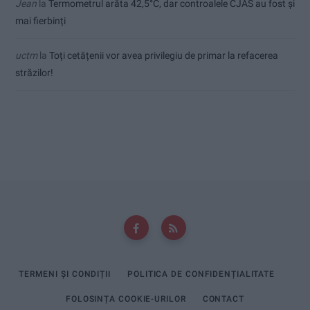
Jean
la
Termometrul arăta 42,5°C, dar controalele CJAS au fost și
mai fierbinți
uctm
la
Toți cetățenii vor avea privilegiu de primar la refacerea
străzilor!
TERMENI ȘI CONDIȚII
POLITICA DE CONFIDENȚIALITATE
FOLOSINȚA COOKIE-URILOR
CONTACT