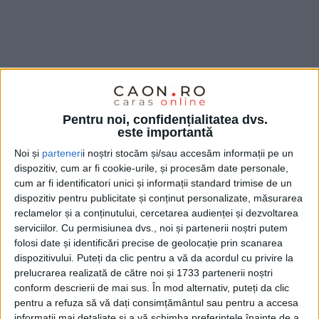
Pentru noi, confidențialitatea dvs.
este importantă
Noi și
parteneri
i noștri stocăm și/sau accesăm informații pe un
dispozitiv, cum ar fi cookie-urile, și procesăm date personale,
cum ar fi identificatori unici și informații standard trimise de un
dispozitiv pentru publicitate și conținut personalizate, măsurarea
reclamelor și a conținutului, cercetarea audienței și dezvoltarea
serviciilor.
Cu permisiunea dvs., noi și partenerii noștri putem
folosi date și identificări precise de geolocație prin scanarea
dispozitivului. Puteți da clic pentru a vă da acordul cu privire la
Primarul Felix Borcean
l-a felicitat pe
Traian Pleșa
,
prelucrarea realizată de către noi și 1733 partenerii noștri
prezent ieri în sală ca simplu locuitor, despre care
conform descrierii de mai sus. În mod alternativ, puteți da clic
edilul a spus că ar fi fost un câștig pentru legislativul
pentru a refuza să vă dați consimțământul sau pentru a accesa
informații mai detaliate și a vă schimba preferințele înainte de a