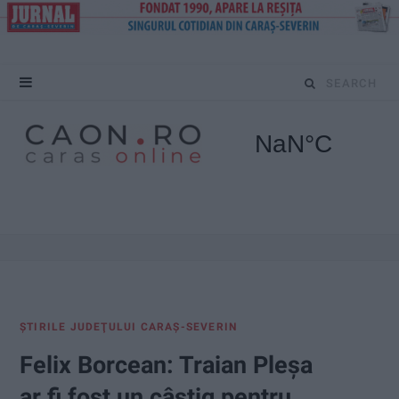
S
e
a
r
c
h
f
ŞTIRILE JUDEŢULUI CARAŞ-SEVERIN
o
Felix Borcean: Traian Pleșa
r
ar fi fost un câștig pentru