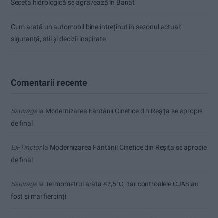
Seceta hidrologică se agravează în Banat
Cum arată un automobil bine întreținut în sezonul actual:
siguranță, stil și decizii inspirate
Comentarii recente
Sauvage
la
Modernizarea Fântânii Cinetice din Reșița se apropie
de final
Ex-Tinctor
la
Modernizarea Fântânii Cinetice din Reșița se apropie
de final
Sauvage
la
Termometrul arăta 42,5°C, dar controalele CJAS au
fost și mai fierbinți