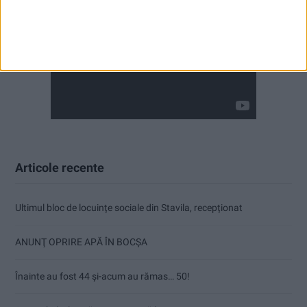
Articole recente
Ultimul bloc de locuințe sociale din Stavila, recepționat
ANUNŢ OPRIRE APĂ ÎN BOCȘA
Înainte au fost 44 și-acum au rămas… 50!