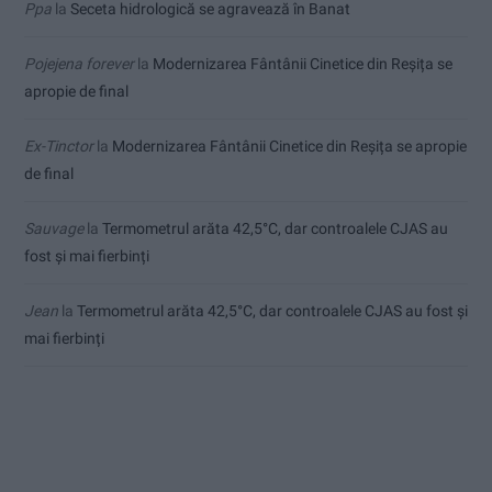
Ppa
la
Seceta hidrologică se agravează în Banat
Pojejena forever
la
Modernizarea Fântânii Cinetice din Reșița se
apropie de final
Ex-Tinctor
la
Modernizarea Fântânii Cinetice din Reșița se apropie
de final
Sauvage
la
Termometrul arăta 42,5°C, dar controalele CJAS au
fost și mai fierbinți
Jean
la
Termometrul arăta 42,5°C, dar controalele CJAS au fost și
mai fierbinți