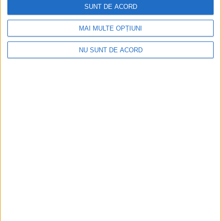
SUNT DE ACORD
Ultimul bloc de locuințe sociale din Stavila,
recepționat
MAI MULTE OPȚIUNI
2026-08-07
NU SUNT DE ACORD
ANUNŢ OPRIRE APĂ ÎN BOCȘA