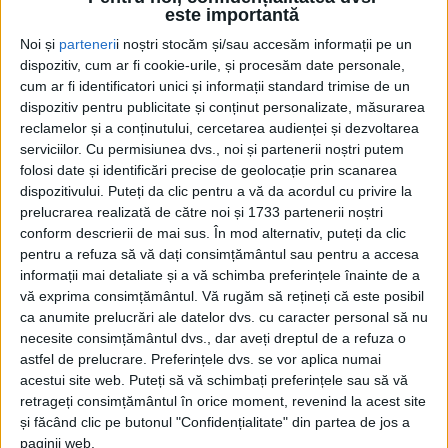
este importantă
Noi și
parteneri
i noștri stocăm și/sau accesăm informații pe un
dispozitiv, cum ar fi cookie-urile, și procesăm date personale,
cum ar fi identificatori unici și informații standard trimise de un
dispozitiv pentru publicitate și conținut personalizate, măsurarea
reclamelor și a conținutului, cercetarea audienței și dezvoltarea
serviciilor.
Cu permisiunea dvs., noi și partenerii noștri putem
folosi date și identificări precise de geolocație prin scanarea
dispozitivului. Puteți da clic pentru a vă da acordul cu privire la
prelucrarea realizată de către noi și 1733 partenerii noștri
conform descrierii de mai sus. În mod alternativ, puteți da clic
pentru a refuza să vă dați consimțământul sau pentru a accesa
informații mai detaliate și a vă schimba preferințele înainte de a
vă exprima consimțământul.
Vă rugăm să rețineți că este posibil
ca anumite prelucrări ale datelor dvs. cu caracter personal să nu
necesite consimțământul dvs., dar aveți dreptul de a refuza o
Cererea de trecere la
faliment
a societății, trecută în
astfel de prelucrare. Preferințele dvs. se vor aplica numai
acestui site web. Puteți să vă schimbați preferințele sau să vă
reorganizare în februarie 2022, depusă de către
retrageți consimțământul în orice moment, revenind la acest site
administratorul special în octombrie 2024 a avut,
și făcând clic pe butonul "Confidențialitate" din partea de jos a
paginii web.