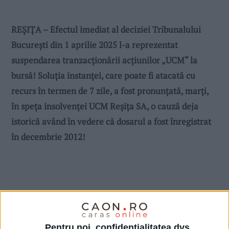
REȘIȚA – Efectul imediat al deciziei Tribunalului
București din 1 aprilie 2025 l-a reprezentat
suspendarea tranzacționării acțiunilor „UCM“ la
bursă! Soluția instanței, care poate fi atacată cu
recurs în termen de 7 zile, a fost pronunțată, marți,
în speța insolvenței UCM Reșița SA, o cauză deja
istorică având în vedere că dosarul a fost înregistrat
în decembrie 2012!
Pentru noi, confidențialitatea dvs.