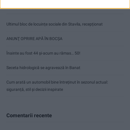
Articole recente
Ultimul bloc de locuințe sociale din Stavila, recepționat
ANUNŢ OPRIRE APĂ ÎN BOCȘA
Înainte au fost 44 și-acum au rămas… 50!
Seceta hidrologică se agravează în Banat
Cum arată un automobil bine întreținut în sezonul actual:
siguranță, stil și decizii inspirate
Comentarii recente