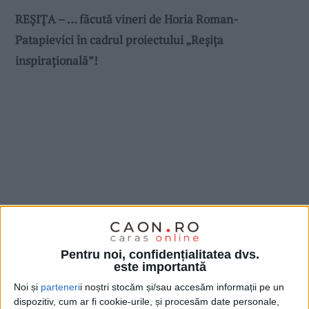
REŞIŢA – … făcută vineri de Horia Roman-
Patapievici în cadrul proiectului „Reşiţa
inspiraţională”!
Pentru noi, confidențialitatea dvs.
este importantă
Noi și
parteneri
i noștri stocăm și/sau accesăm informații pe un
dispozitiv, cum ar fi cookie-urile, și procesăm date personale,