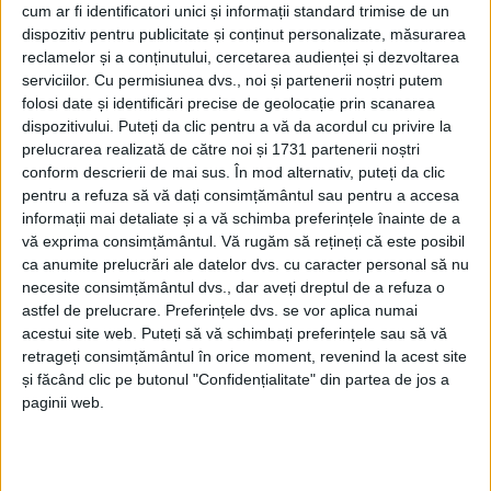
cum ar fi identificatori unici și informații standard trimise de un
dispozitiv pentru publicitate și conținut personalizate, măsurarea
reclamelor și a conținutului, cercetarea audienței și dezvoltarea
serviciilor.
Cu permisiunea dvs., noi și partenerii noștri putem
folosi date și identificări precise de geolocație prin scanarea
dispozitivului. Puteți da clic pentru a vă da acordul cu privire la
prelucrarea realizată de către noi și 1731 partenerii noștri
conform descrierii de mai sus. În mod alternativ, puteți da clic
Ce suntem noi astăzi, ca români? Ce suntem ca
pentru a refuza să vă dați consimțământul sau pentru a accesa
informații mai detaliate și a vă schimba preferințele înainte de a
europeni? E o chestiune care-i stă la suflet pentru că,
vă exprima consimțământul.
Vă rugăm să rețineți că este posibil
la un anumit moment, te întrebi ce eşti tu ca
ca anumite prelucrări ale datelor dvs. cu caracter personal să nu
necesite consimțământul dvs., dar aveți dreptul de a refuza o
membru al unei comunităţi.
Patapievici
consideră că
astfel de prelucrare. Preferințele dvs. se vor aplica numai
Uniunea Europeană reprezintă o interpretare a ideii
acestui site web. Puteți să vă schimbați preferințele sau să vă
retrageți consimțământul în orice moment, revenind la acest site
de Europa. Îşi aminteşte că, în 2003, în comisia
și făcând clic pe butonul "Confidențialitate" din partea de jos a
responsabilă cu redactarea unui proiect de
paginii web.
constituţie europeană, a fost o dispută referitoare la
faptul că între rădăcinile spiritual-culturale ale