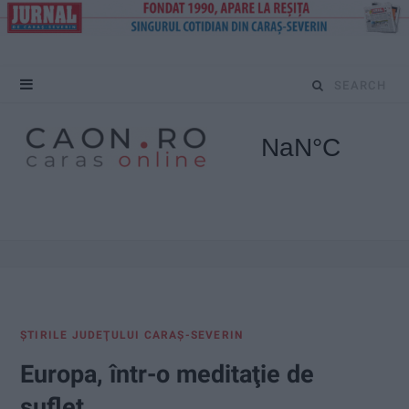
S
e
a
r
c
h
f
ŞTIRILE JUDEŢULUI CARAŞ-SEVERIN
o
Europa, într-o meditaţie de
r
suflet…