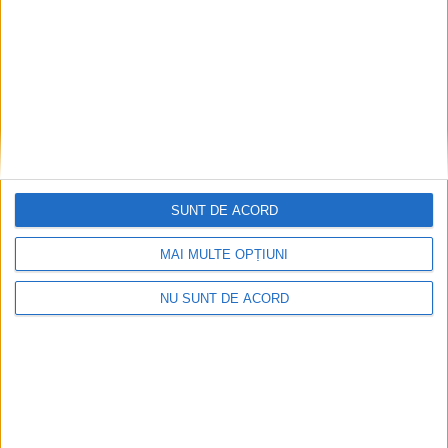
Coșei acuză: Primar cu tratament privilegiat la
Herculane!
2026-08-05
SUNT DE ACORD
MAI MULTE OPȚIUNI
NU SUNT DE ACORD
Nu aprinde pericolul! Arderea vegetației uscate