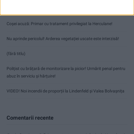
Articole recente
Coșei acuză: Primar cu tratament privilegiat la Herculane!
Nu aprinde pericolul! Arderea vegetației uscate este interzisă!
(fără titlu)
Polițist cu brățară de monitorizare la picior! Urmărit penal pentru
abuz în serviciu și hărțuire!
VIDEO! Noi incendii de proporții la Lindenfeld și Valea Bolvașnița
Comentarii recente