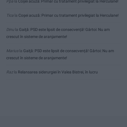
Ppa
la
Coșei acuză: Primar cu tratament privilegiat la Herculane!
Tica
la
Coșei acuză: Primar cu tratament privilegiat la Herculane!
Dinu
la
Gaiţă: PSD este lipsit de consecvență! Gârtoi: Nu am
crescut în sisteme de aranjamente!
Marius
la
Gaiţă: PSD este lipsit de consecvență! Gârtoi: Nu am
crescut în sisteme de aranjamente!
Raz
la
Relansarea siderurgiei în Valea Bistrei, în lucru