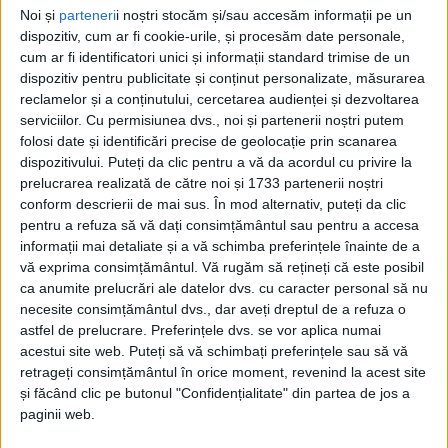
REȘIȚA – … vor veni să dialogheze, la Centrul Universitar UBB
Noi și
parteneri
i noștri stocăm și/sau accesăm informații pe un
din Reșița, scriitorii Mircea Cărtărescu și Cătălin Lazurca!
dispozitiv, cum ar fi cookie-urile, și procesăm date personale,
cum ar fi identificatori unici și informații standard trimise de un
dispozitiv pentru publicitate și conținut personalizate, măsurarea
reclamelor și a conținutului, cercetarea audienței și dezvoltarea
serviciilor.
Cu permisiunea dvs., noi și partenerii noștri putem
folosi date și identificări precise de geolocație prin scanarea
dispozitivului. Puteți da clic pentru a vă da acordul cu privire la
prelucrarea realizată de către noi și 1733 partenerii noștri
conform descrierii de mai sus. În mod alternativ, puteți da clic
pentru a refuza să vă dați consimțământul sau pentru a accesa
informații mai detaliate și a vă schimba preferințele înainte de a
vă exprima consimțământul.
Vă rugăm să rețineți că este posibil
ca anumite prelucrări ale datelor dvs. cu caracter personal să nu
necesite consimțământul dvs., dar aveți dreptul de a refuza o
astfel de prelucrare. Preferințele dvs. se vor aplica numai
acestui site web. Puteți să vă schimbați preferințele sau să vă
retrageți consimțământul în orice moment, revenind la acest site
ŞTIRILE JUDEŢULUI CARAŞ-SEVERIN
și făcând clic pe butonul "Confidențialitate" din partea de jos a
paginii web.
Europa, într-o meditaţie de suflet…