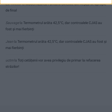
Ex-Tinctor
la
Modernizarea Fântânii Cinetice din Reșița se apropie
de final
Sauvage
la
Termometrul arăta 42,5°C, dar controalele CJAS au
fost și mai fierbinți
Jean
la
Termometrul arăta 42,5°C, dar controalele CJAS au fost și
mai fierbinți
uctm
la
Toți cetățenii vor avea privilegiu de primar la refacerea
străzilor!