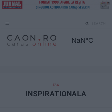
S
e
a
r
c
h
f
TAG
INSPIRATIONALA
o
r