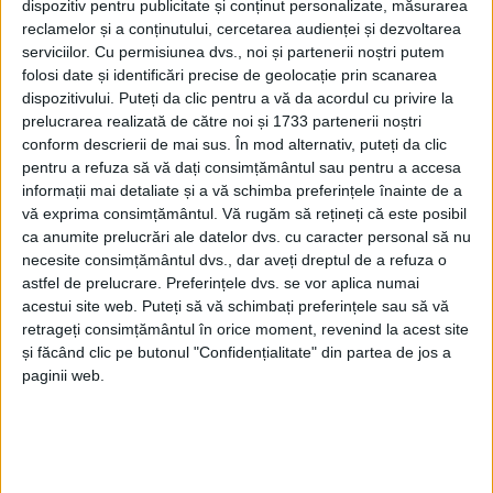
dispozitiv pentru publicitate și conținut personalizate, măsurarea
reclamelor și a conținutului, cercetarea audienței și dezvoltarea
serviciilor.
Cu permisiunea dvs., noi și partenerii noștri putem
folosi date și identificări precise de geolocație prin scanarea
dispozitivului. Puteți da clic pentru a vă da acordul cu privire la
prelucrarea realizată de către noi și 1733 partenerii noștri
conform descrierii de mai sus. În mod alternativ, puteți da clic
pentru a refuza să vă dați consimțământul sau pentru a accesa
informații mai detaliate și a vă schimba preferințele înainte de a
vă exprima consimțământul.
Vă rugăm să rețineți că este posibil
ca anumite prelucrări ale datelor dvs. cu caracter personal să nu
necesite consimțământul dvs., dar aveți dreptul de a refuza o
astfel de prelucrare. Preferințele dvs. se vor aplica numai
acestui site web. Puteți să vă schimbați preferințele sau să vă
retrageți consimțământul în orice moment, revenind la acest site
și făcând clic pe butonul "Confidențialitate" din partea de jos a
paginii web.
„Am folosit fotbaliști care au evoluat mai puține
minute, mă refer aici la
Chera, Sabău, Erico, Szijj sau
Negru
. Sunt jucători în care eu îmi pun speranțe și au