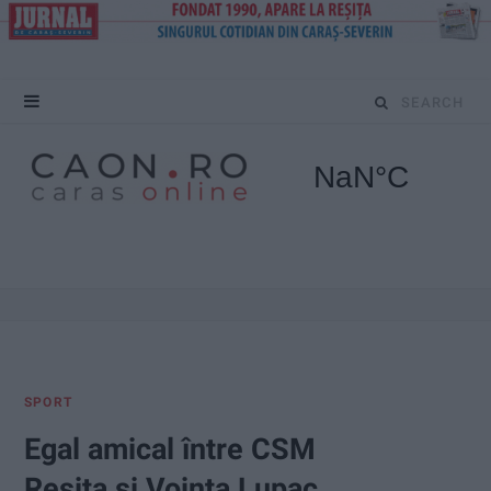
S
e
a
r
c
h
f
SPORT
o
Egal amical între CSM
r
Reșița și Voința Lupac