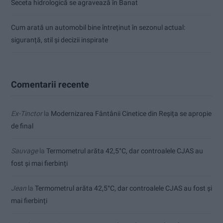
Seceta hidrologică se agravează în Banat
Cum arată un automobil bine întreținut în sezonul actual:
siguranță, stil și decizii inspirate
Comentarii recente
Ex-Tinctor
la
Modernizarea Fântânii Cinetice din Reșița se apropie
de final
Sauvage
la
Termometrul arăta 42,5°C, dar controalele CJAS au
fost și mai fierbinți
Jean
la
Termometrul arăta 42,5°C, dar controalele CJAS au fost și
mai fierbinți