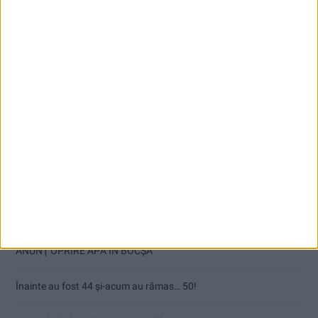
Articole recente
Ultimul bloc de locuințe sociale din Stavila, recepționat
ANUNŢ OPRIRE APĂ ÎN BOCȘA
Înainte au fost 44 și-acum au rămas… 50!