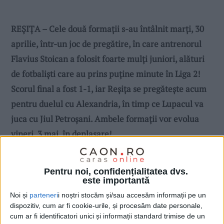
REȘIȚA – Cele două formații s-au întâlnit marți, 30
aprilie, într-un joc de pregătire, în care antrenorul
Flavius Stoican a folosit foarte mulți juniori, alături
de fotbaliști care au prins puține minute în Liga 2!
Scorul final a fost 1-1, iar Reșița se pregătește acum
pentru duelul cu Alexandria, în timp ce Lupacul va
juca cu Jiul Petroșani. Ambele formații vor evolua
vineri, 3 mai, în deplasare!
Pentru noi, confidențialitatea dvs.
este importantă
Noi și
parteneri
i noștri stocăm și/sau accesăm informații pe un
dispozitiv, cum ar fi cookie-urile, și procesăm date personale,
cum ar fi identificatori unici și informații standard trimise de un