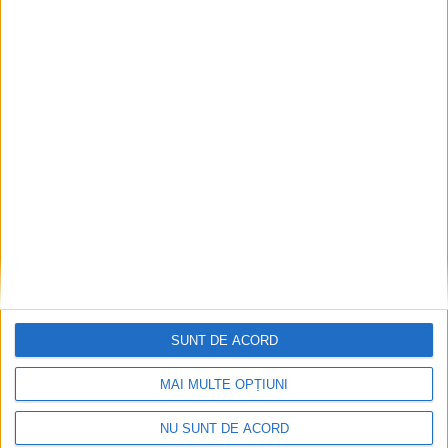
Termometrul arăta 42,5°C, dar controalele CJAS
au fost și mai fierbinți
2026-08-06
SUNT DE ACORD
MAI MULTE OPȚIUNI
NU SUNT DE ACORD