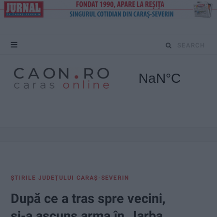
S
e
a
r
c
h
f
ŞTIRILE JUDEŢULUI CARAŞ-SEVERIN
o
După ce a tras spre vecini,
r
şi-a ascuns arma în „Iarba