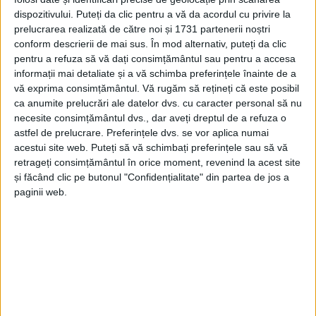
dispozitivului. Puteți da clic pentru a vă da acordul cu privire la
prelucrarea realizată de către noi și 1731 partenerii noștri
conform descrierii de mai sus. În mod alternativ, puteți da clic
pentru a refuza să vă dați consimțământul sau pentru a accesa
informații mai detaliate și a vă schimba preferințele înainte de a
vă exprima consimțământul.
Vă rugăm să rețineți că este posibil
ca anumite prelucrări ale datelor dvs. cu caracter personal să nu
necesite consimțământul dvs., dar aveți dreptul de a refuza o
astfel de prelucrare. Preferințele dvs. se vor aplica numai
acestui site web. Puteți să vă schimbați preferințele sau să vă
retrageți consimțământul în orice moment, revenind la acest site
și făcând clic pe butonul "Confidențialitate" din partea de jos a
paginii web.
„
Arma și muniția
ar fi fost ascunse în locul respectiv
de bărbatul în cauză după ce în seara zilei de 23 mai,
în jurul orei 20.18, acesta ar fi tras cu
arma
în direcția
a doi vecini de
sălaș,
fără a-i răni. De asemenea, de la