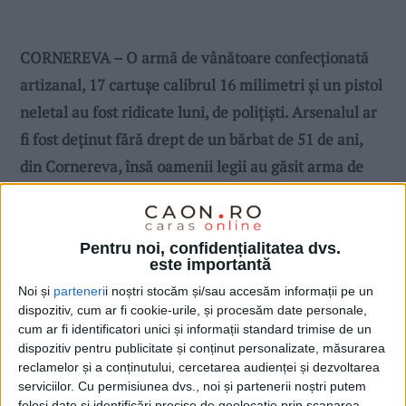
CORNEREVA – O armă de vânătoare confecţionată
artizanal, 17 cartuşe calibrul 16 milimetri şi un pistol
neletal au fost ridicate luni, de poliţişti. Arsenalul ar
fi fost deţinut fără drept de un bărbat de 51 de ani,
din Cornereva, însă oamenii legii au găsit arma de
vânătoare şi muniţia în pădure, în zona cunoscută
sub numele „Iarba Moale“, din aceeaşi comună!
Pentru noi, confidențialitatea dvs.
este importantă
Noi și
parteneri
i noștri stocăm și/sau accesăm informații pe un
dispozitiv, cum ar fi cookie-urile, și procesăm date personale,
cum ar fi identificatori unici și informații standard trimise de un
dispozitiv pentru publicitate și conținut personalizate, măsurarea
reclamelor și a conținutului, cercetarea audienței și dezvoltarea
serviciilor.
Cu permisiunea dvs., noi și partenerii noștri putem
folosi date și identificări precise de geolocație prin scanarea