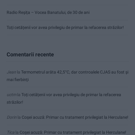
Radio Reșița – Vocea Banatului, de 30 de ani
Toți cetățenii vor avea privilegiu de primar la refacerea străzilor!
Comentarii recente
Jean
la
Termometrul arăta 42,5°C, dar controalele CJAS au fost și
mai fierbinți
uctm
la
Toți cetățenii vor avea privilegiu de primar la refacerea
străzilor!
Dorin
la
Coșei acuză: Primar cu tratament privilegiat la Herculane!
Tica
la
Coșei acuză: Primar cu tratament privilegiat la Herculane!