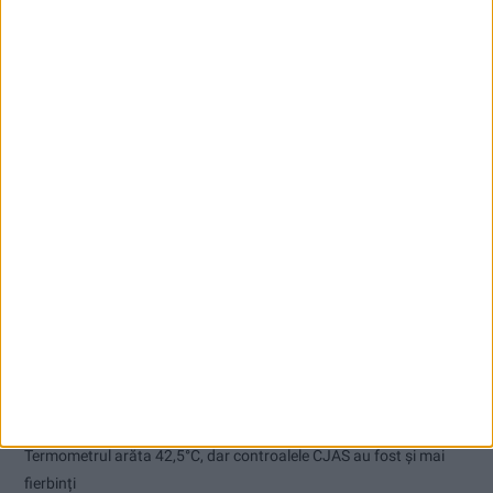
Articole recente
Pe toate șantierele se lucrează cu spor
CSM Reșița, primul examen în deplasare! Dorinel Munteanu cere
concentrare totală!
Termometrul arăta 42,5°C, dar controalele CJAS au fost și mai
fierbinți