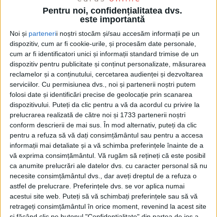
Pentru noi, confidențialitatea dvs.
este importantă
Noi și
parteneri
i noștri stocăm și/sau accesăm informații pe un
dispozitiv, cum ar fi cookie-urile, și procesăm date personale,
cum ar fi identificatori unici și informații standard trimise de un
dispozitiv pentru publicitate și conținut personalizate, măsurarea
reclamelor și a conținutului, cercetarea audienței și dezvoltarea
serviciilor.
Cu permisiunea dvs., noi și partenerii noștri putem
folosi date și identificări precise de geolocație prin scanarea
dispozitivului. Puteți da clic pentru a vă da acordul cu privire la
prelucrarea realizată de către noi și 1733 partenerii noștri
conform descrierii de mai sus. În mod alternativ, puteți da clic
pentru a refuza să vă dați consimțământul sau pentru a accesa
informații mai detaliate și a vă schimba preferințele înainte de a
Mai mult, pentru ca lucrurile să meargă bine iar
vă exprima consimțământul.
Vă rugăm să rețineți că este posibil
ca anumite prelucrări ale datelor dvs. cu caracter personal să nu
judeţul să nu aibă de suferit,
Romeo Dunca
l-a
necesite consimțământul dvs., dar aveți dreptul de a refuza o
chemat la discuţii pe patronul firmei care a câştigat
astfel de prelucrare. Preferințele dvs. se vor aplica numai
licitaţia pentru reabilitarea acelui drum, mai exact
acestui site web. Puteți să vă schimbați preferințele sau să vă
retrageți consimțământul în orice moment, revenind la acest site
pe
Ion Bejeriţă
, pentru a-i oferi sprijin.
și făcând clic pe butonul "Confidențialitate" din partea de jos a