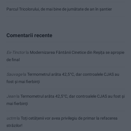
Parcul Tricolorului, de mai bine de jumătate de an în șantier
Comentarii recente
Ex-Tinctor
la
Modernizarea Fântânii Cinetice din Reșița se apropie
de final
Sauvage
la
Termometrul arăta 42,5°C, dar controalele CJAS au
fost și mai fierbinți
Jean
la
Termometrul arăta 42,5°C, dar controalele CJAS au fost și
mai fierbinți
uctm
la
Toți cetățenii vor avea privilegiu de primar la refacerea
străzilor!