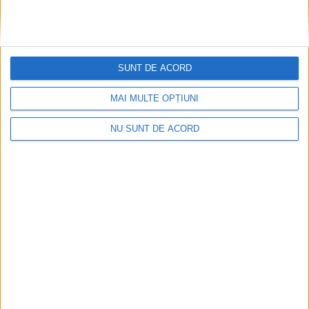
SUNT DE ACORD
Egal pentru Narcisa Zervești în primul amical al
verii
MAI MULTE OPȚIUNI
2026-08-09
NU SUNT DE ACORD