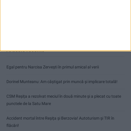
Articole recente
Egal pentru Narcisa Zervești în primul amical al verii
Dorinel Munteanu: Am câștigat prin muncă și implicare totală!
CSM Reșița a rezolvat meciul în două minute și a plecat cu toate
punctele de la Satu Mare
Accident mortal între Reșița și Berzovia! Autoturism și TIR în
flăcări!