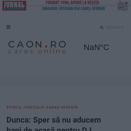
S
e
a
r
c
h
f
ŞTIRILE JUDEŢULUI CARAŞ-SEVERIN
o
Dunca: Sper să nu aducem
r
bani de acasă pentru DJ