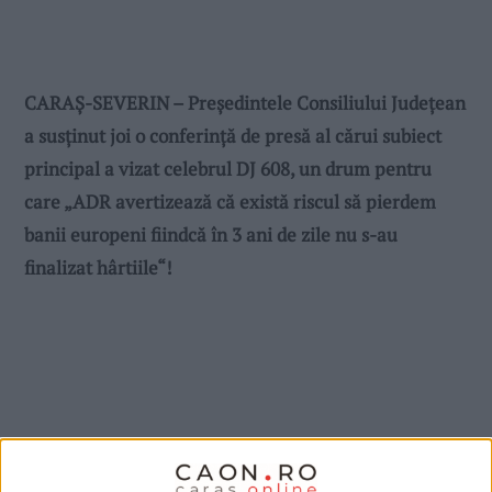
CARAŞ-SEVERIN – Preşedintele Consiliului Judeţean
a susţinut joi o conferinţă de presă al cărui subiect
principal a vizat celebrul DJ 608, un drum pentru
care „ADR avertizează că există riscul să pierdem
banii europeni fiindcă în 3 ani de zile nu s-au
finalizat hârtiile“!