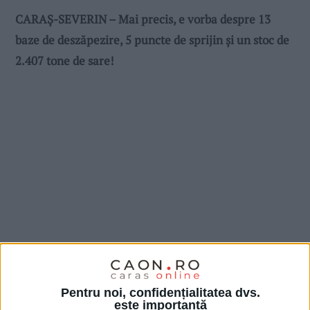
CARAȘ-SEVERIN – Mai precis, e vorba despre 13
baze de deszăpezire, 5 puncte de sprijin și un stoc de
2.407 tone de sare!
Pentru noi, confidențialitatea dvs.
este importantă