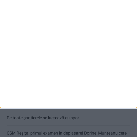
Articole recente
Pe toate șantierele se lucrează cu spor
CSM Reșița, primul examen în deplasare! Dorinel Munteanu cere