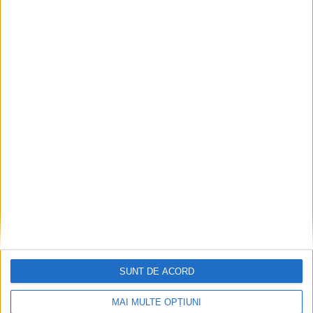
Pe toate șantierele se lucrează cu spor
2026-08-06
SUNT DE ACORD
MAI MULTE OPȚIUNI