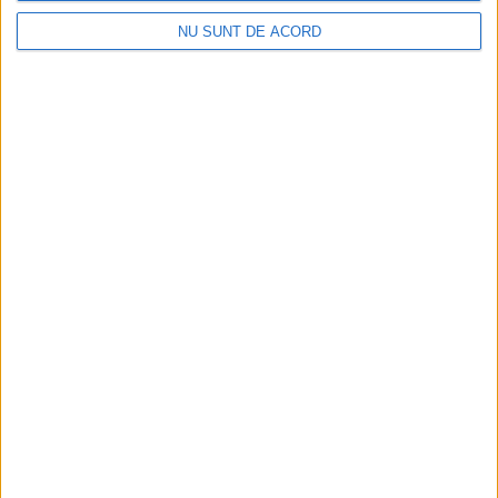
NU SUNT DE ACORD
CSM Reșița, primul examen în deplasare! Dorinel
Munteanu cere concentrare totală!
2026-08-06