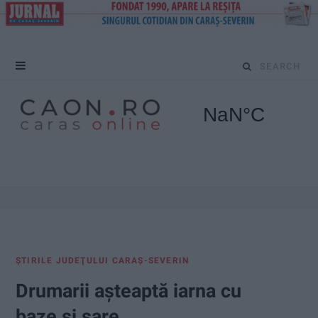
S
e
a
r
c
h
f
ŞTIRILE JUDEŢULUI CARAŞ-SEVERIN
o
Drumarii așteaptă iarna cu
r
baze și sare