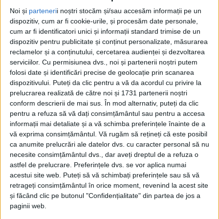
Noi și
parteneri
i noștri stocăm și/sau accesăm informații pe un
dispozitiv, cum ar fi cookie-urile, și procesăm date personale,
cum ar fi identificatori unici și informații standard trimise de un
dispozitiv pentru publicitate și conținut personalizate, măsurarea
reclamelor și a conținutului, cercetarea audienței și dezvoltarea
serviciilor.
Cu permisiunea dvs., noi și partenerii noștri putem
folosi date și identificări precise de geolocație prin scanarea
dispozitivului. Puteți da clic pentru a vă da acordul cu privire la
Față de anii anteriori, planul operativ al Secției de
prelucrarea realizată de către noi și 1731 partenerii noștri
Drumuri Naționale Caransebeș
nu diferă din punct de
conform descrierii de mai sus. În mod alternativ, puteți da clic
pentru a refuza să vă dați consimțământul sau pentru a accesa
vedere al organizării teritoriale, el prevăzând
informații mai detaliate și a vă schimba preferințele înainte de a
aceleași 13 baze de
deszăpezire
– din care 6 (
Bucova,
vă exprima consimțământul.
Vă rugăm să rețineți că este posibil
ca anumite prelucrări ale datelor dvs. cu caracter personal să nu
Valea Cernei, Bozovici, Oravița, Slatina-Timiș,
necesite consimțământul dvs., dar aveți dreptul de a refuza o
Carașova
) situate în zona climaterică de munte, 5 în
astfel de prelucrare. Preferințele dvs. se vor aplica numai
acestui site web. Puteți să vă schimbați preferințele sau să vă
cea de deal și 2 în cea de câmpie (cea de la Lugoj
retrageți consimțământul în orice moment, revenind la acest site
asigurând viabilitatea sectoarelor din județul Timis)
și făcând clic pe butonul "Confidențialitate" din partea de jos a
– precum și 5 puncte de sprijin (
Domașnea, Oțelu
paginii web.