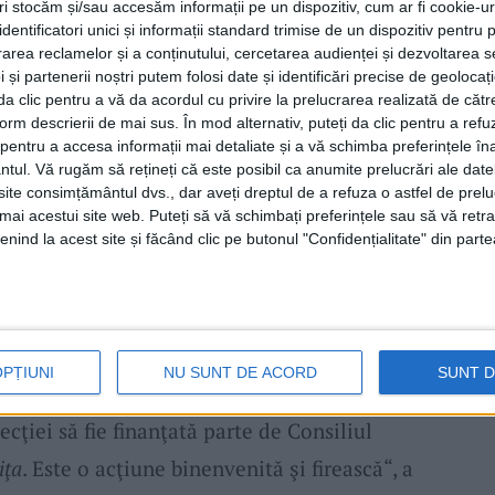
tri stocăm și/sau accesăm informații pe un dispozitiv, cum ar fi cookie-u
m despre dezvoltarea turismului să vorbim
dentificatori unici și informații standard trimise de un dispozitiv pentru p
care au adresabilitate. Au fost scoase la
rea reclamelor și a conținutului, cercetarea audienței și dezvoltarea ser
 și partenerii noștri putem folosi date și identificări precise de geoloca
 de
Ortopedie,
chiar a fost concurenţă, patru
i da clic pentru a vă da acordul cu privire la prelucrarea realizată de cătr
form descrierii de mai sus. În mod alternativ, puteți da clic pentru a refu
 Au venit doi medici tineri
ortopezi, Robert
entru a accesa informații mai detaliate și a vă schimba preferințele în
mpreună cu şeful secţiei,
dr. Bona
, reuşesc să
ntul.
Vă rugăm să rețineți că este posibil ca anumite prelucrări ale date
te consimțământul dvs., dar aveți dreptul de a refuza o astfel de prelu
şold, protezare de genunchi. Dar pentru ca
umai acestui site web. Puteți să vă schimbați preferințele sau să vă ret
omplexe este nevoie ca secţia să fie dotată
nind la acest site și făcând clic pe butonul "Confidențialitate" din parte
de artoplastie. Însă, toate acestea exced, la
ziţionare a SJU, aparatura este foarte
 vedere că SJU deserveşte atât municipiul
OPȚIUNI
NU SUNT DE ACORD
SUNT 
itoriul întregului judeţ, este firesc acest
cţiei să fie finanţată parte de Consiliul
iţa
. Este o acţiune binenvenită şi firească“, a