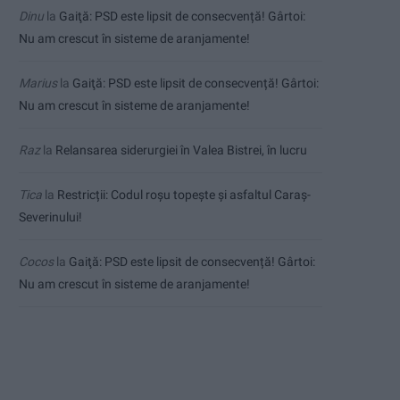
Dinu
la
Gaiţă: PSD este lipsit de consecvență! Gârtoi:
Nu am crescut în sisteme de aranjamente!
Marius
la
Gaiţă: PSD este lipsit de consecvență! Gârtoi:
Nu am crescut în sisteme de aranjamente!
Raz
la
Relansarea siderurgiei în Valea Bistrei, în lucru
Tica
la
Restricții: Codul roșu topește și asfaltul Caraș-
Severinului!
Cocos
la
Gaiţă: PSD este lipsit de consecvență! Gârtoi:
Nu am crescut în sisteme de aranjamente!