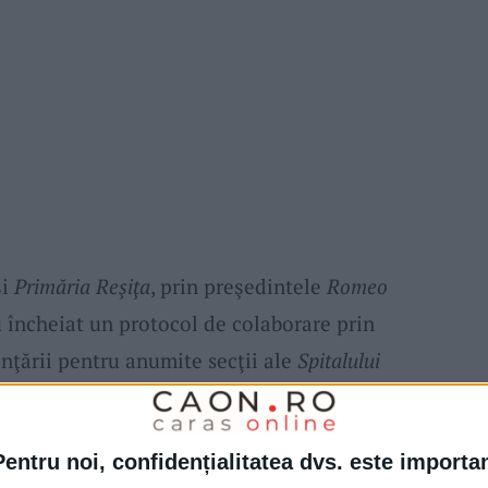
şi
Primăria Reşiţa
, prin preşedintele
Romeo
u încheiat un protocol de colaborare prin
anţării pentru anumite secţii ale
Spitalului
Pentru noi, confidențialitatea dvs. este importa
ltăm secţiile spitalului, suntem zonă