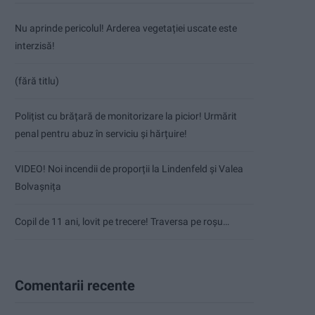
Nu aprinde pericolul! Arderea vegetației uscate este
interzisă!
(fără titlu)
Polițist cu brățară de monitorizare la picior! Urmărit
penal pentru abuz în serviciu și hărțuire!
VIDEO! Noi incendii de proporții la Lindenfeld și Valea
Bolvașnița
Copil de 11 ani, lovit pe trecere! Traversa pe roșu…
Comentarii recente