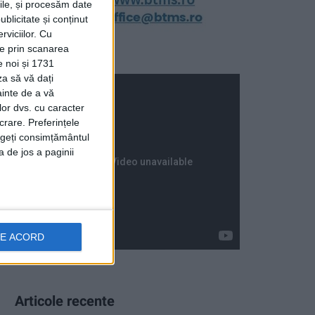
rile, și procesăm date
ublicitate și conținut
viciilor.
Cu
ție prin scanarea
e noi și 1731
za să vă dați
ainte de a vă
lor dvs. cu caracter
crare. Preferințele
rageți consimțământul
a de jos a paginii
DE ACORD
Articole recente