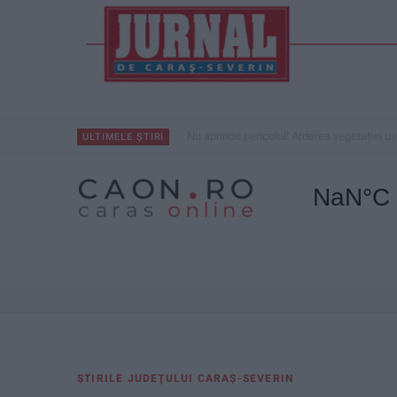
Nu aprinde pericolul! Arderea vegetației us
ULTIMELE ȘTIRI
ŞTIRILE JUDEŢULUI CARAŞ-SEVERIN