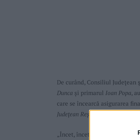
De curând, Consiliul Judeţean 
Dunca
şi primarul
Ioan Popa
, a
care se încearcă asigurarea fin
Judeţean Reşiţa.
„Încet, încet încercăm să dezvo