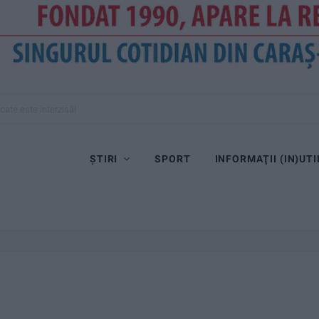
cate este interzisă!
ȘTIRI
SPORT
INFORMAŢII (IN)UTI