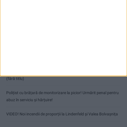
Articole recente
Coșei acuză: Primar cu tratament privilegiat la Herculane!
Nu aprinde pericolul! Arderea vegetației uscate este interzisă!
(fără titlu)
Polițist cu brățară de monitorizare la picior! Urmărit penal pentru
abuz în serviciu și hărțuire!
VIDEO! Noi incendii de proporții la Lindenfeld și Valea Bolvașnița