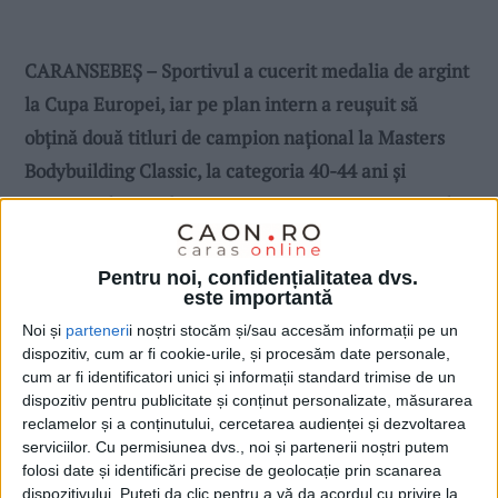
CARANSEBEȘ – Sportivul a cucerit medalia de argint
la Cupa Europei, iar pe plan intern a reușuit să
obțină două titluri de campion național la Masters
Bodybuilding Classic, la categoria 40-44 ani și
Masters Classic Phisique Open. Competiția a avut loc
weekend-ul trecut la Sibiu!
Pentru noi, confidențialitatea dvs.
este importantă
Noi și
parteneri
i noștri stocăm și/sau accesăm informații pe un
dispozitiv, cum ar fi cookie-urile, și procesăm date personale,
cum ar fi identificatori unici și informații standard trimise de un
dispozitiv pentru publicitate și conținut personalizate, măsurarea
reclamelor și a conținutului, cercetarea audienței și dezvoltarea
serviciilor.
Cu permisiunea dvs., noi și partenerii noștri putem
folosi date și identificări precise de geolocație prin scanarea
dispozitivului. Puteți da clic pentru a vă da acordul cu privire la