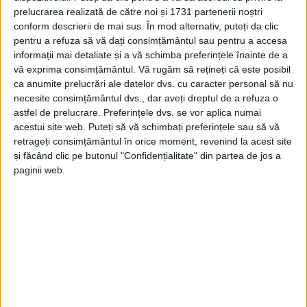
prelucrarea realizată de către noi și 1731 partenerii noștri
conform descrierii de mai sus. În mod alternativ, puteți da clic
pentru a refuza să vă dați consimțământul sau pentru a accesa
informații mai detaliate și a vă schimba preferințele înainte de a
vă exprima consimțământul.
Vă rugăm să rețineți că este posibil
ca anumite prelucrări ale datelor dvs. cu caracter personal să nu
necesite consimțământul dvs., dar aveți dreptul de a refuza o
astfel de prelucrare. Preferințele dvs. se vor aplica numai
acestui site web. Puteți să vă schimbați preferințele sau să vă
retrageți consimțământul în orice moment, revenind la acest site
și făcând clic pe butonul "Confidențialitate" din partea de jos a
paginii web.
„Am luptat pentru România și am reușit să cuceresc
titlul de
vicecampion
în cadrul Cupei Europene. Un
rezultat mai mult decât satisfăcător, obținut la cea
mai importantă competiție la care am participat
până acum. Mulțumesc Federatiei Române de