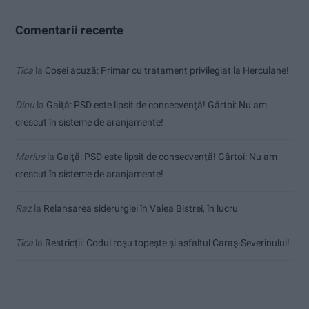
Comentarii recente
Tica
la
Coșei acuză: Primar cu tratament privilegiat la Herculane!
Dinu
la
Gaiţă: PSD este lipsit de consecvență! Gârtoi: Nu am
crescut în sisteme de aranjamente!
Marius
la
Gaiţă: PSD este lipsit de consecvență! Gârtoi: Nu am
crescut în sisteme de aranjamente!
Raz
la
Relansarea siderurgiei în Valea Bistrei, în lucru
Tica
la
Restricții: Codul roșu topește și asfaltul Caraș-Severinului!