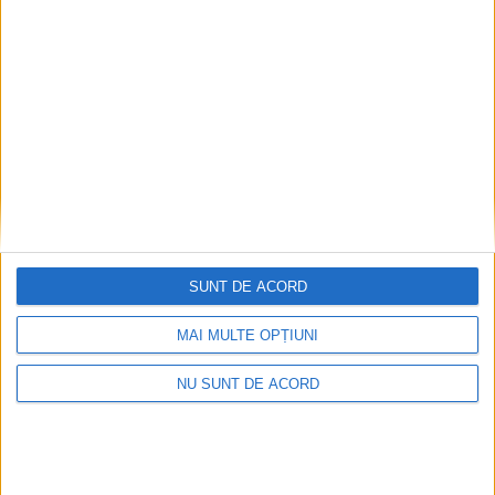
Nu aprinde pericolul! Arderea vegetației uscate
este interzisă!
2026-08-05
SUNT DE ACORD
MAI MULTE OPȚIUNI
NU SUNT DE ACORD