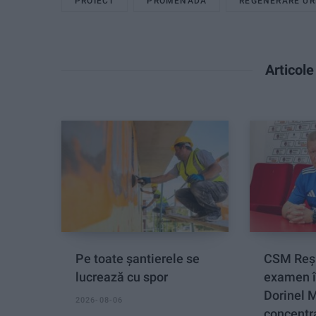
PROIECT
PROMENADA
REGENERARE U
Articol
Pe toate șantierele se
CSM Reși
lucrează cu spor
examen î
Dorinel 
2026-08-06
concentra