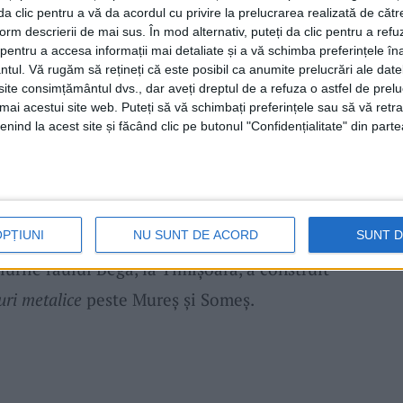
i da clic pentru a vă da acordul cu privire la prelucrarea realizată de cătr
form descrierii de mai sus. În mod alternativ, puteți da clic pentru a refu
entru a accesa informații mai detaliate și a vă schimba preferințele în
menajarea de
promenade și piste de biciclete
pe
ntul.
Vă rugăm să rețineți că este posibil ca anumite prelucrări ale date
va
, realizate succesiv, pe o lungime totală de
te consimțământul dvs., dar aveți dreptul de a refuza o astfel de prelu
umai acestui site web. Puteți să vă schimbați preferințele sau să vă ret
ervențiile vizează transformarea albiei râului
nind la acest site și făcând clic pe butonul "Confidențialitate" din parte
sibil pietonilor și bicicliștilor, care să
vă și să redea râul comunității.
ierii, este vorba despre o firmă care a mai
OPȚIUNI
NU SUNT DE ACORD
SUNT 
lurile râului Bega, la Timișoara, a construit
uri metalice
peste Mureș și Someș.