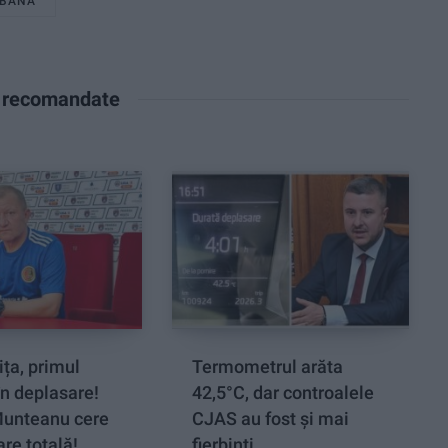
RBANA
e recomandate
ța, primul
Termometrul arăta
n deplasare!
42,5°C, dar controalele
Munteanu cere
CJAS au fost și mai
re totală!
fierbinți