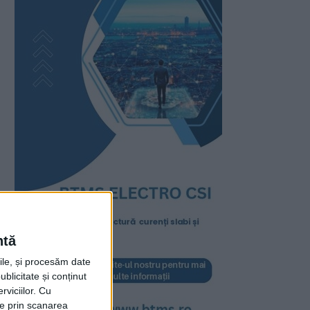
ntă
rile, și procesăm date
ublicitate și conținut
viciilor.
Cu
ție prin scanarea