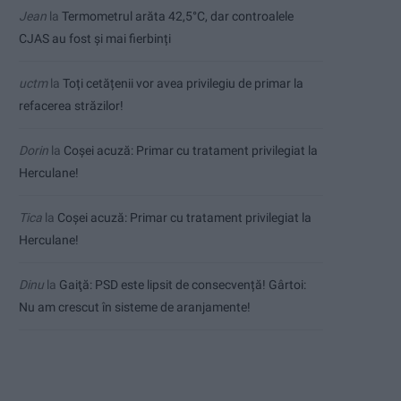
Jean
la
Termometrul arăta 42,5°C, dar controalele
CJAS au fost și mai fierbinți
uctm
la
Toți cetățenii vor avea privilegiu de primar la
refacerea străzilor!
Dorin
la
Coșei acuză: Primar cu tratament privilegiat la
Herculane!
Tica
la
Coșei acuză: Primar cu tratament privilegiat la
Herculane!
Dinu
la
Gaiţă: PSD este lipsit de consecvență! Gârtoi:
Nu am crescut în sisteme de aranjamente!