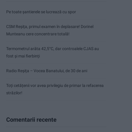
Pe toate șantierele se lucrează cu spor
CSM Reșița, primul examen în deplasare! Dorinel
Munteanu cere concentrare totală!
Termometrul arăta 42,5°C, dar controalele CJAS au
fost și mai fierbinți
Radio Reșița – Vocea Banatului, de 30 de ani
Toți cetățenii vor avea privilegiu de primar la refacerea
străzilor!
Comentarii recente