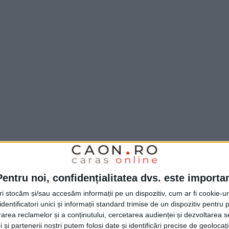
rzava,
care va lega, în mod
pietonal
și cu
Pentru noi, confidențialitatea dvs. este importa
lee principale ale orașului:
Govândari și
tri stocăm și/sau accesăm informații pe un dispozitiv, cum ar fi cookie-u
dentificatori unici și informații standard trimise de un dispozitiv pentru p
Programul Regional Vest. Valoarea totală a
rea reclamelor și a conținutului, cercetarea audienței și dezvoltarea ser
lei.
 și partenerii noștri putem folosi date și identificări precise de geoloca