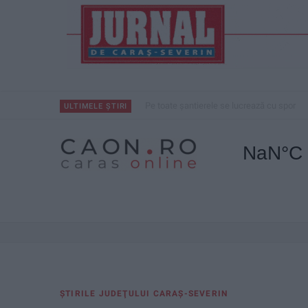
Pe toate șantierele se lucrează cu spor
ULTIMELE ȘTIRI
ŞTIRILE JUDEŢULUI CARAŞ-SEVERIN