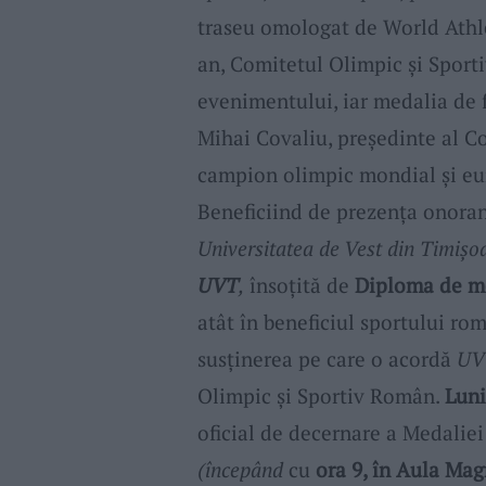
traseu omologat de World Athlet
an, Comitetul Olimpic și Sporti
evenimentului, iar medalia de f
Mihai Covaliu, președinte al C
campion olimpic mondial și eu
Beneficiind de prezența onora
Universitatea de Vest din Timișo
UVT
,
însoțită de
Diploma de m
atât în beneficiul sportului rom
susținerea pe care o acordă
UV
Olimpic și Sportiv Român.
Luni
oficial de decernare a Medalie
(începând
cu
ora 9, în Aula Ma