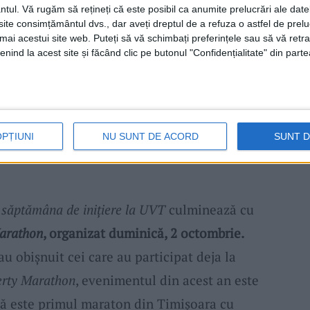
ntul.
Vă rugăm să rețineți că este posibil ca anumite prelucrări ale date
orizat prin prezența invitatului special al
te consimțământul dvs., dar aveți dreptul de a refuza o astfel de prelu
umai acestui site web. Puteți să vă schimbați preferințele sau să vă ret
ra
,
Excelența Sa, domnul Carlos Moedas
,
nind la acest site și făcând clic pe butonul "Confidențialitate" din parte
ersonalitate politică și academică de talie
ropean pentru Cercetare și Inovare, căruia
or Honoris Causa
în cadrul festivității de
OPȚIUNI
NU SUNT DE ACORD
SUNT 
aceeași zi, începând de la
ora 10, în Aula
n
săptămâna de inițiere la UVT
culminează cu
arathon
, organizat duminică, 2 octombrie.
au obișnuit cei care au participat deja la
rty Marathon
, evenimentul din acest an este
 că este primul maraton din Timișoara cu