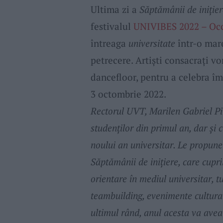
Ultima zi a
Săptămânii de inițier
festivalul
UNIVIBES 2022 – Occ
întreaga
universitate
într-o mare
petrecere. Artiști consacrați v
dancefloor, pentru a celebra î
3 octombrie 2022.
Rectorul UVT, Marilen Gabriel Pi
studenților din primul an, dar și c
noului an universitar. Le propune
Săptămânii de inițiere, care cupr
orientare în mediul universitar, t
teambuilding, evenimente culturale
ultimul rând, anul acesta va avea