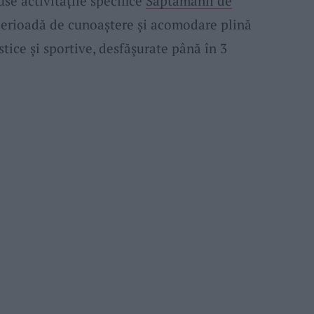
use activitățile specifice
Săptămânii de
 perioadă de cunoaștere și acomodare plină
tice și sportive, desfășurate până în 3