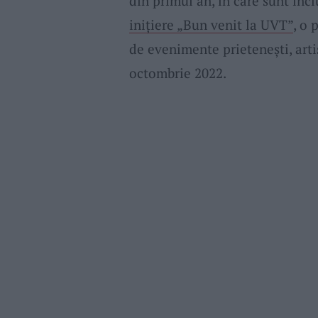
din primul an, în care sunt incl
inițiere „Bun venit la UVT”
, o
de evenimente prietenești, artis
octombrie 2022.