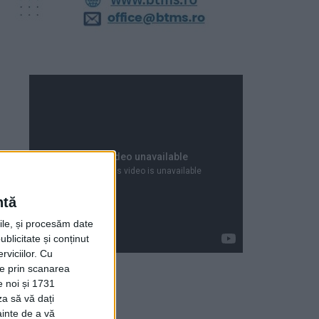
ntă
rile, și procesăm date
ublicitate și conținut
viciilor.
Cu
ție prin scanarea
e noi și 1731
za să vă dați
Articole recente
ainte de a vă