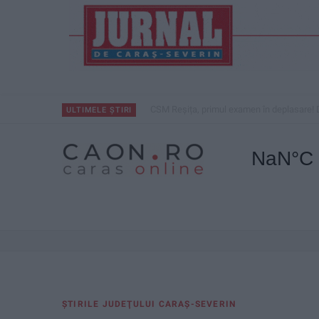
CSM Reșița, primul examen în deplasare! 
ULTIMELE ȘTIRI
ŞTIRILE JUDEŢULUI CARAŞ-SEVERIN