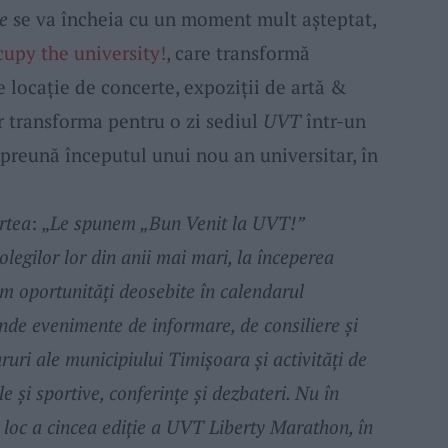
e
se va încheia cu un moment mult așteptat,
upy the university!
, care transformă
 locație de concerte, expoziții de artă &
or transforma pentru o zi sediul
UVT
într-un
mpreună începutul unui nou an universitar, în
rtea
: „
Le spunem „Bun Venit la UVT!”
olegilor lor din anii mai mari, la începerea
m oportunități deosebite în calendarul
inde evenimente de informare, de consiliere și
ururi ale municipiului Timișoara și activități de
 și sportive, conferințe și dezbateri. Nu în
 loc a cincea ediție a UVT Liberty Marathon, în