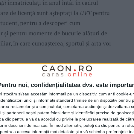
ții
înmatriculați în anul întâi în cadrul
are de licență sunt așteptați la
UVT
pentru
 student, pentru a descoperi cum
r și pentru momente de bucurie alături de
iliar, în care cunoașterea, sportul și arta vor
ite de evenimentul
deschiderii anului universitar
tivitatea specială a
Deschiderii anului
Pentru noi, confidențialitatea dvs. este importa
ată
joi, 29 septembrie, începând de la ora 12
tri stocăm și/sau accesăm informații pe un dispozitiv, cum ar fi cookie-u
dentificatori unici și informații standard trimise de un dispozitiv pentru p
UVT)
,
unde sunt așteptați să participe
rea reclamelor și a conținutului, cercetarea audienței și dezvoltarea ser
 lor, dar și universitarii, cercetătorii și
 și partenerii noștri putem folosi date și identificări precise de geoloca
i da clic pentru a vă da acordul cu privire la prelucrarea realizată de cătr
 invitate ale
UVT,
o sărbătoare aparte ce
form descrierii de mai sus. În mod alternativ, puteți da clic pentru a refu
entru a accesa informații mai detaliate și a vă schimba preferințele în
r academice din noul an universitar.