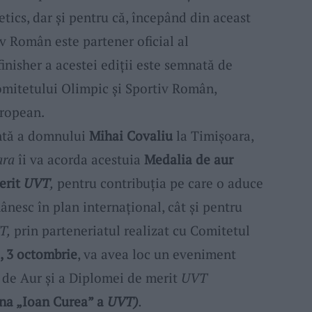
ics, dar și pentru că, începând din aceast
v Român este partener oficial al
inisher a acestei ediții este semnată de
omitetului Olimpic și Sportiv Român,
ropean.
ntă a domnului
Mihai Covaliu
la Timișoara,
ara
îi va acorda acestuia
Medalia de aur
erit
UVT
,
pentru contribuția pe care o aduce
ânesc în plan internațional, cât și pentru
T,
prin parteneriatul realizat cu Comitetul
, 3 octombrie
, va avea loc un eveniment
i de Aur și a Diplomei de merit
UVT
gna „Ioan Curea” a
UVT)
.