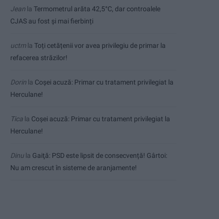
Jean
la
Termometrul arăta 42,5°C, dar controalele
CJAS au fost și mai fierbinți
uctm
la
Toți cetățenii vor avea privilegiu de primar la
refacerea străzilor!
Dorin
la
Coșei acuză: Primar cu tratament privilegiat la
Herculane!
Tica
la
Coșei acuză: Primar cu tratament privilegiat la
Herculane!
Dinu
la
Gaiţă: PSD este lipsit de consecvență! Gârtoi:
Nu am crescut în sisteme de aranjamente!