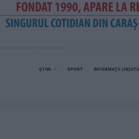
Dorinel Munteanu cere concentrare totală!
ȘTIRI
SPORT
INFORMAŢII (IN)UTI