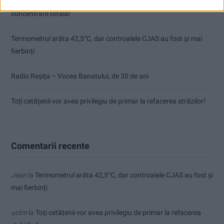
CSM Reșița, primul examen în deplasare! Dorinel Munteanu cere
concentrare totală!
Termometrul arăta 42,5°C, dar controalele CJAS au fost și mai
fierbinți
Radio Reșița – Vocea Banatului, de 30 de ani
Toți cetățenii vor avea privilegiu de primar la refacerea străzilor!
Comentarii recente
Jean
la
Termometrul arăta 42,5°C, dar controalele CJAS au fost și
mai fierbinți
uctm
la
Toți cetățenii vor avea privilegiu de primar la refacerea