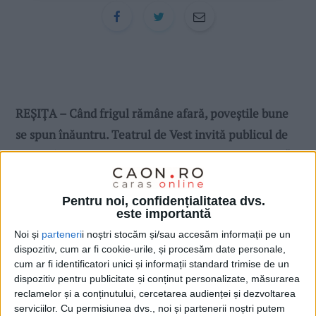
REȘIȚA – Când frigul rămâne afară, poveștile bune
se spun înăuntru. Teatrul de Vest invită publicul de
toate vârstele la spectacolul „Poveste dintr-o iarnă“,
o producție inspirată din celebra creație a lui Charles
Dickens, care aduce pe scenă drumul lui Ebenezer
Pentru noi, confidențialitatea dvs.
este importantă
Scrooge prin trecut, prezent și viitor!
Noi și
parteneri
i noștri stocăm și/sau accesăm informații pe un
dispozitiv, cum ar fi cookie-urile, și procesăm date personale,
cum ar fi identificatori unici și informații standard trimise de un
dispozitiv pentru publicitate și conținut personalizate, măsurarea
reclamelor și a conținutului, cercetarea audienței și dezvoltarea
serviciilor.
Cu permisiunea dvs., noi și partenerii noștri putem