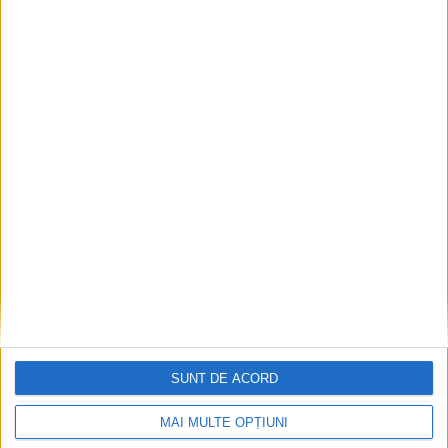
CSM Reșița, primul examen în deplasare! Dorinel
Munteanu cere concentrare totală!
2026-08-06
SUNT DE ACORD
MAI MULTE OPȚIUNI