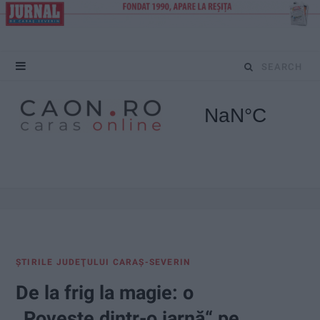
S
e
a
r
c
h
f
ŞTIRILE JUDEŢULUI CARAŞ-SEVERIN
o
De la frig la magie: o
r
„Poveste dintr-o iarnă“ pe