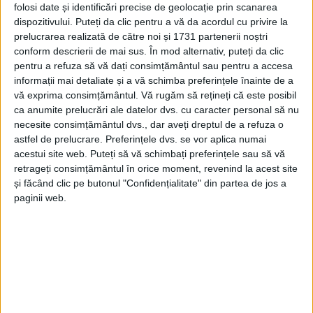
folosi date și identificări precise de geolocație prin scanarea
dispozitivului. Puteți da clic pentru a vă da acordul cu privire la
prelucrarea realizată de către noi și 1731 partenerii noștri
conform descrierii de mai sus. În mod alternativ, puteți da clic
pentru a refuza să vă dați consimțământul sau pentru a accesa
informații mai detaliate și a vă schimba preferințele înainte de a
vă exprima consimțământul.
Vă rugăm să rețineți că este posibil
ca anumite prelucrări ale datelor dvs. cu caracter personal să nu
necesite consimțământul dvs., dar aveți dreptul de a refuza o
astfel de prelucrare. Preferințele dvs. se vor aplica numai
acestui site web. Puteți să vă schimbați preferințele sau să vă
retrageți consimțământul în orice moment, revenind la acest site
și făcând clic pe butonul "Confidențialitate" din partea de jos a
paginii web.
Spectacolul
este o întâlnire emoționantă cu una
dintre cele mai cunoscute povești despre schimbare,