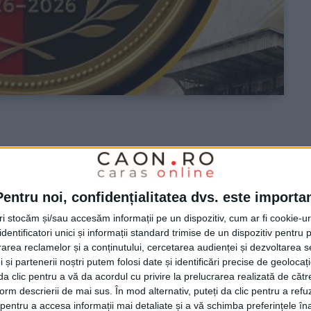
i negru! CSM Reșița
storie, pasiune și
Pentru noi, confidențialitatea dvs. este importa
tri stocăm și/sau accesăm informații pe un dispozitiv, cum ar fi cookie-u
dentificatori unici și informații standard trimise de un dispozitiv pentru p
rea reclamelor și a conținutului, cercetarea audienței și dezvoltarea ser
 și partenerii noștri putem folosi date și identificări precise de geoloca
i da clic pentru a vă da acordul cu privire la prelucrarea realizată de cătr
re cele mai importante momente din istoria sportului
form descrierii de mai sus. În mod alternativ, puteți da clic pentru a refu
ește 100 de ani de existență, iar întreaga comunitate
entru a accesa informații mai detaliate și a vă schimba preferințele în