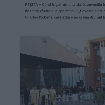
REȘIȚA – Când frigul rămâne afară, poveștile bu
de toate vârstele la spectacolul „Poveste dintr-o
Charles Dickens, care aduce pe scenă drumul lui