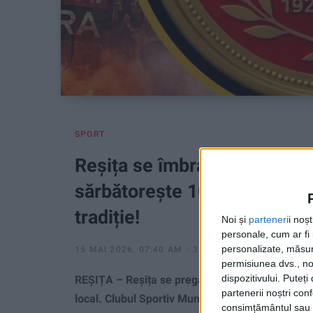
SPORT
Reșița se îmbracă în roșu ș
sărbătorește 100 de ani de i
tradiție!
Noi și
parteneri
i noș
personale, cum ar fi i
personalizate, măsura
15 MAI 2026, 07:40 AM
3 MINUTE DE CITIRE
permisiunea dvs., noi
dispozitivului. Puteț
REȘIȚA – Reșița se pregătește pentru unul dint
partenerii noștri con
local. Clubul Sportiv Muncitoresc Reșița împlin
consimțământul sau p