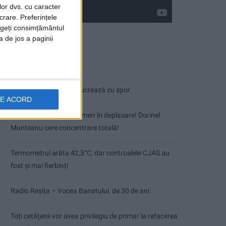
lor dvs. cu caracter
crare. Preferințele
rageți consimțământul
a de jos a paginii
Articole recente
Pe toate șantierele se lucrează cu spor
DE ACORD
CSM Reșița, primul examen în deplasare! Dorinel
Munteanu cere concentrare totală!
Termometrul arăta 42,5°C, dar controalele CJAS au
fost și mai fierbinți
Radio Reșița – Vocea Banatului, de 30 de ani
Toți cetățenii vor avea privilegiu de primar la refacerea