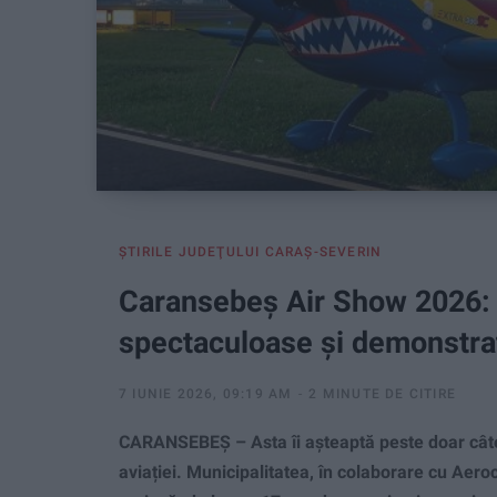
ŞTIRILE JUDEŢULUI CARAŞ-SEVERIN
Caransebeș Air Show 2026: 
spectaculoase și demonstrații
7 IUNIE 2026, 09:19 AM
2 MINUTE DE CITIRE
CARANSEBEȘ – Asta îi așteaptă peste doar câtev
aviației. Municipalitatea, în colaborare cu Aer