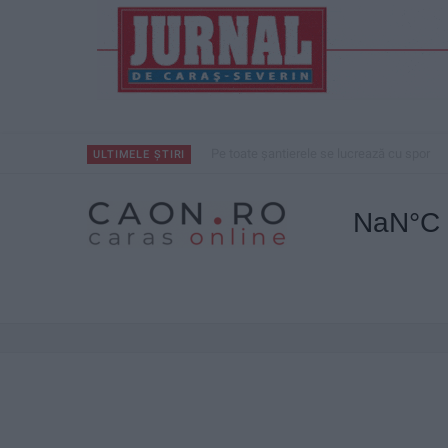
Pe toate șantierele se lucrează cu spor
ULTIMELE ȘTIRI