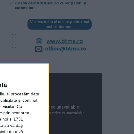
ntă
rile, și procesăm date
ublicitate și conținut
viciilor.
Cu
ție prin scanarea
e noi și 1731
za să vă dați
ainte de a vă