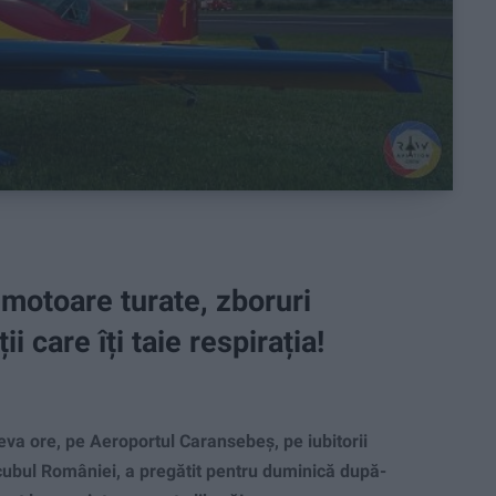
motoare turate, zboruri
 care îți taie respirația!
a ore, pe Aeroportul Caransebeș, pe iubitorii
ocubul României, a pregătit pentru duminică după-