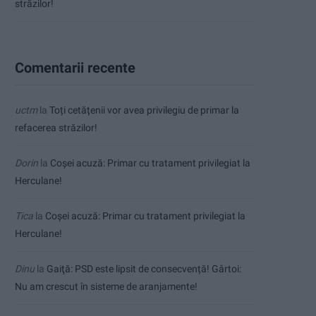
străzilor!
Comentarii recente
uctm
la
Toți cetățenii vor avea privilegiu de primar la
refacerea străzilor!
Dorin
la
Coșei acuză: Primar cu tratament privilegiat la
Herculane!
Tica
la
Coșei acuză: Primar cu tratament privilegiat la
Herculane!
Dinu
la
Gaiţă: PSD este lipsit de consecvență! Gârtoi:
Nu am crescut în sisteme de aranjamente!