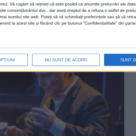
 de sărbătoare dedicate unui secol de tradiție,
ntul.
Vă rugăm să rețineți că este posibil ca anumite prelucrări ale date
te consimțământul dvs., dar aveți dreptul de a refuza o astfel de prelu
umai acestui site web. Puteți să vă schimbați preferințele sau să vă ret
nind la acest site și făcând clic pe butonul "Confidențialitate" din parte
OPȚIUNI
NU SUNT DE ACORD
SUNT 