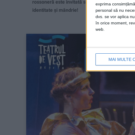
rossoneră este invitată să participe la două zile
exprima consimțămâ
identitate și mândrie!
personal să nu necesi
dvs. se vor aplica n
în orice moment, reve
web.
MAI MULTE 