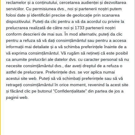
reclamelor și a conținutului, cercetarea audienței și dezvoltarea
serviciilor.
Cu permisiunea dvs., noi și partenerii noștri putem
folosi date și identificări precise de geolocație prin scanarea
dispozitivului. Puteți da clic pentru a vă da acordul cu privire la
prelucrarea realizată de către noi și 1733 partenerii noștri
conform descrierii de mai sus. În mod alternativ, puteți da clic
pentru a refuza să vă dați consimțământul sau pentru a accesa
informații mai detaliate și a vă schimba preferințele înainte de a
vă exprima consimțământul.
Vă rugăm să rețineți că este posibil
Serviciul Public Întreținere și Reabilitare (SPIR) al
ca anumite prelucrări ale datelor dvs. cu caracter personal să nu
Primăriei Caransebeș
a finalizat achiziția de
necesite consimțământul dvs., dar aveți dreptul de a refuza o
proiectare și execuție a lucrărilor de
pavare
a
astfel de prelucrare. Preferințele dvs. se vor aplica numai
acestui site web. Puteți să vă schimbați preferințele sau să vă
trotuarului și de
canalizare pluvială
pe
strada
retrageți consimțământul în orice moment, revenind la acest site
Teiușului
. Două firme și-au depus ofertele, ambele
și făcând clic pe butonul "Confidențialitate" din partea de jos a
paginii web.
din județul Timiș, iar lugojenii de la
Dirksen
au prins
contractul, cu o ofertă de peste 490.000 de lei,
bugetul estimat fiind de 504.000 de lei.