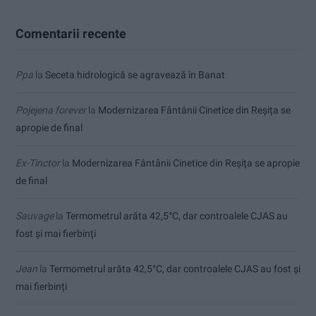
Comentarii recente
Ppa
la
Seceta hidrologică se agravează în Banat
Pojejena forever
la
Modernizarea Fântânii Cinetice din Reșița se
apropie de final
Ex-Tinctor
la
Modernizarea Fântânii Cinetice din Reșița se apropie
de final
Sauvage
la
Termometrul arăta 42,5°C, dar controalele CJAS au
fost și mai fierbinți
Jean
la
Termometrul arăta 42,5°C, dar controalele CJAS au fost și
mai fierbinți