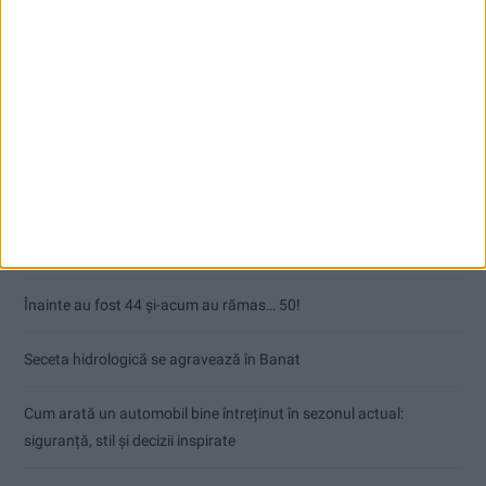
Articole recente
Ultimul bloc de locuințe sociale din Stavila, recepționat
ANUNŢ OPRIRE APĂ ÎN BOCȘA
Înainte au fost 44 și-acum au rămas… 50!
Seceta hidrologică se agravează în Banat
Cum arată un automobil bine întreținut în sezonul actual:
siguranță, stil și decizii inspirate