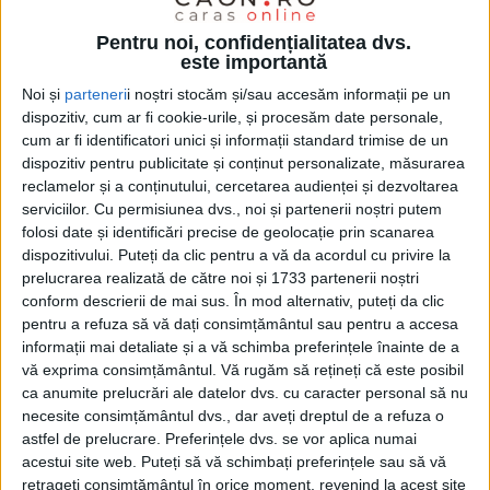
echipajelor în
situații de urgență.
Scenariul a
presupus gestionarea a patru victime: două persoane
Pentru noi, confidențialitatea dvs.
este importantă
surprinse în urma
prăbușirii construcției
și alte două
Noi și
parteneri
i noștri stocăm și/sau accesăm informații pe un
victime simulate din cadrul echipelor de salvatori.
dispozitiv, cum ar fi cookie-urile, și procesăm date personale,
Intervenția a necesitat atât operațiuni de salvare din
cum ar fi identificatori unici și informații standard trimise de un
dispozitiv pentru publicitate și conținut personalizate, măsurarea
medii dificile, cât și stingerea unui
incendiu
izbucnit
reclamelor și a conținutului, cercetarea audienței și dezvoltarea
ulterior.
serviciilor.
Cu permisiunea dvs., noi și partenerii noștri putem
folosi date și identificări precise de geolocație prin scanarea
dispozitivului. Puteți da clic pentru a vă da acordul cu privire la
prelucrarea realizată de către noi și 1733 partenerii noștri
conform descrierii de mai sus. În mod alternativ, puteți da clic
pentru a refuza să vă dați consimțământul sau pentru a accesa
informații mai detaliate și a vă schimba preferințele înainte de a
vă exprima consimțământul.
Vă rugăm să rețineți că este posibil
ca anumite prelucrări ale datelor dvs. cu caracter personal să nu
necesite consimțământul dvs., dar aveți dreptul de a refuza o
astfel de prelucrare. Preferințele dvs. se vor aplica numai
acestui site web. Puteți să vă schimbați preferințele sau să vă
retrageți consimțământul în orice moment, revenind la acest site