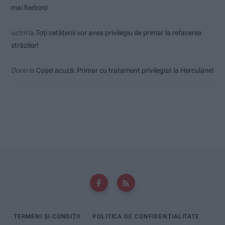
mai fierbinți
uctm
la
Toți cetățenii vor avea privilegiu de primar la refacerea
străzilor!
Dorin
la
Coșei acuză: Primar cu tratament privilegiat la Herculane!
TERMENI ȘI CONDIȚII
POLITICA DE CONFIDENȚIALITATE