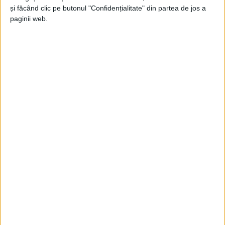
și făcând clic pe butonul "Confidențialitate" din partea de jos a
paginii web.
„Scenariul exercițiului a fost
cutremur, prăbușiri de
construcții, urmat de incendiu
. Am avut 2 victime și 2
victime din cadrul echipelor de salvatori. Băieții s-au
descurcat foarte bine, iar exercițiul și-a îndeplinit
scopurile.“, ne-a declarat
sublocotenentulBogdan
Jiroveanu, locțiitor comandant detașament ISU
Semenic.