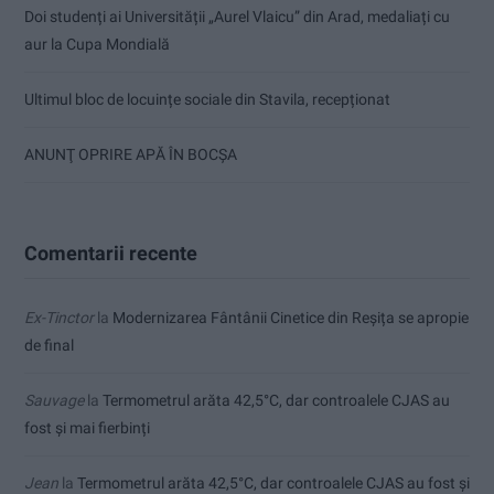
Doi studenți ai Universității „Aurel Vlaicu” din Arad, medaliați cu
aur la Cupa Mondială
Ultimul bloc de locuințe sociale din Stavila, recepționat
ANUNŢ OPRIRE APĂ ÎN BOCȘA
Comentarii recente
Ex-Tinctor
la
Modernizarea Fântânii Cinetice din Reșița se apropie
de final
Sauvage
la
Termometrul arăta 42,5°C, dar controalele CJAS au
fost și mai fierbinți
Jean
la
Termometrul arăta 42,5°C, dar controalele CJAS au fost și