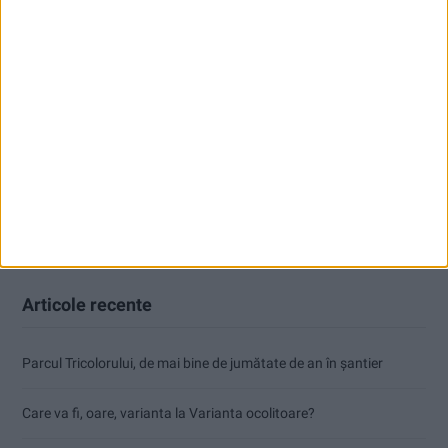
Articole recente
Parcul Tricolorului, de mai bine de jumătate de an în șantier
Care va fi, oare, varianta la Varianta ocolitoare?