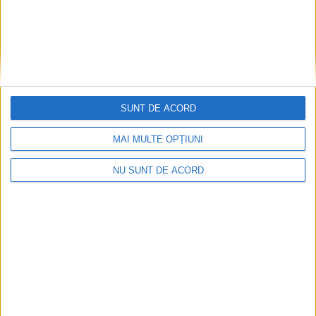
SUNT DE ACORD
MAI MULTE OPȚIUNI
NU SUNT DE ACORD
Parcul Tricolorului, de mai bine de jumătate de an
în șantier
2026-08-08