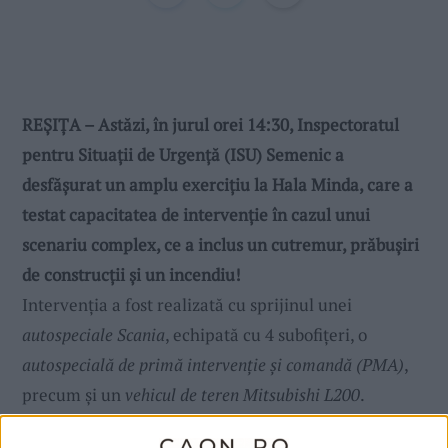
REȘIȚA – Astăzi, în jurul orei 14:30, Inspectoratul
pentru Situații de Urgență (ISU) Semenic a
desfășurat un amplu exercițiu la Hala Minda, care a
testat capacitatea de intervenție în cazul unui
scenariu complex, ce a inclus un cutremur, prăbușiri
de construcții și un incendiu!
Intervenția a fost realizată cu sprijinul unei
autospeciale Scania
, echipată cu 4 subofițeri, o
autospecială de primă intervenție și comandă (PMA)
,
precum și un
vehicul de teren Mitsubishi L200
.
Exercițiul
a fost organizat pentru a testa coordonarea