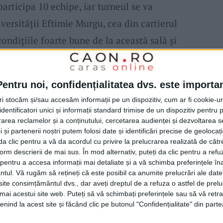
articipa 10 echipe, iar turneul se va
versității Eftimie Murgu, cea din cartierul
ndițiile foarte bune de la această sală și
astfel de turnee pentru copii. Vor participa
 CSM Reșița se va înscrie cu două echipe
Pentru noi, confidențialitatea dvs. este importa
ai participa echipe din județul Caraș-
tri stocăm și/sau accesăm informații pe un dispozitiv, cum ar fi cookie-u
nt sigur că va fi un turneu reușit. În vară
dentificatori unici și informații standard trimise de un dispozitiv pentru p
rea reclamelor și a conținutului, cercetarea audienței și dezvoltarea ser
 grupele mai mari. Ne dorim să organizăm
 și partenerii noștri putem folosi date și identificări precise de geoloca
te grupele. La această vârstă nu ne
i da clic pentru a vă da acordul cu privire la prelucrarea realizată de cătr
form descrierii de mai sus. În mod alternativ, puteți da clic pentru a refu
atele, dar vrem să vedem unde suntem, având
entru a accesa informații mai detaliate și a vă schimba preferințele în
ntul.
Vă rugăm să rețineți că este posibil ca anumite prelucrări ale date
lucrează cu acești copii de un an și
te consimțământul dvs., dar aveți dreptul de a refuza o astfel de prelu
i recompensate cu premii. Acest turneu este
umai acestui site web. Puteți să vă schimbați preferințele sau să vă ret
nind la acest site și făcând clic pe butonul "Confidențialitate" din parte
Primăria Reșița și de Consiliul Județean