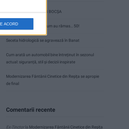
ANUNŢ OPRIRE APĂ ÎN BOCȘA
DE ACORD
Înainte au fost 44 și-acum au rămas… 50!
Seceta hidrologică se agravează în Banat
Cum arată un automobil bine întreținut în sezonul
actual: siguranță, stil și decizii inspirate
Modernizarea Fântânii Cinetice din Reșița se apropie
de final
Comentarii recente
Ex-Tinctor
la
Modernizarea Fântânii Cinetice din Reșița