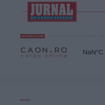
Înainte au fost 44 și-acum au rămas… 50!
ULTIMELE ȘTIRI
SPORT