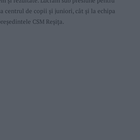
em și rezultate. Lucrăm sub presiune pentru
 centrul de copii și juniori, cât și la echipa
 președintele CSM Reșița.