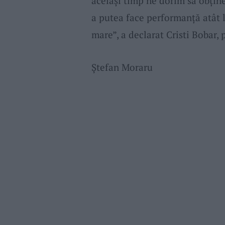
același timp ne dorim să obțin
a putea face performanță atât la
mare”, a declarat Cristi Bobar,
Ștefan Moraru