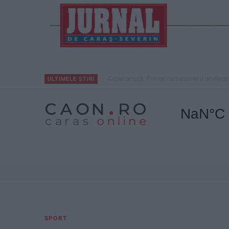
Coșei acuză: Primar cu tratament privilegi
ULTIMELE ȘTIRI
SPORT