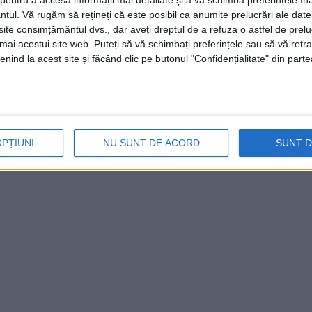
entru a accesa informații mai detaliate și a vă schimba preferințele în
 reveni
Fota și Fărăgău
. Ne așteaptă un meci
ntul.
Vă rugăm să rețineți că este posibil ca anumite prelucrări ale date
te consimțământul dvs., dar aveți dreptul de a refuza o astfel de prelu
ra pe teren va trebui câștige această partidă,
umai acestui site web. Puteți să vă schimbați preferințele sau să vă ret
i. Am făcut lucruri atât de bune și vrem să
nind la acest site și făcând clic pe butonul "Confidențialitate" din parte
 declarat
antrenorul Flavius Stoican.
OPȚIUNI
NU SUNT DE ACORD
SUNT 