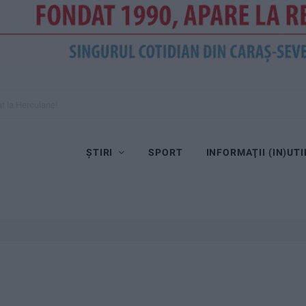
at la Herculane!
ȘTIRI
SPORT
INFORMAŢII (IN)UTI