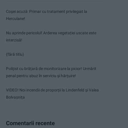
Coșei acuză: Primar cu tratament privilegiat la
Herculane!
Nu aprinde pericolul! Arderea vegetației uscate este
interzisă!
(fără titlu)
Polițist cu brățară de monitorizare la picior! Urmărit
penal pentru abuz în serviciu și hărțuire!
VIDEO! Noi incendii de proporții la Lindenfeld și Valea
Bolvașnița
Comentarii recente