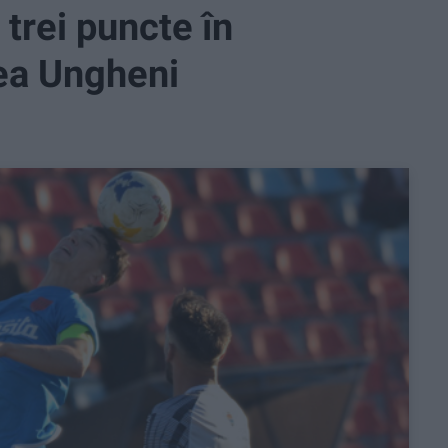
trei puncte în
ea Ungheni