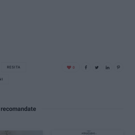
RESITA
0
NI
e recomandate