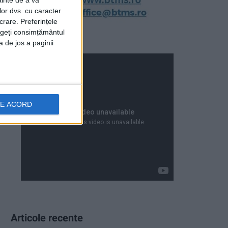
ainte de a vă
lor dvs. cu caracter
crare. Preferințele
rageți consimțământul
a de jos a paginii
DE ACORD
Articole recente