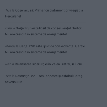
Tica
la
Coșei acuză: Primar cu tratament privilegiat la
Herculane!
Dinu
la
Gaiţă: PSD este lipsit de consecvență! Gârtoi:
Nu am crescut în sisteme de aranjamente!
Marius
la
Gaiţă: PSD este lipsit de consecvență! Gârtoi:
Nu am crescut în sisteme de aranjamente!
Raz
la
Relansarea siderurgiei în Valea Bistrei, în lucru
Tica
la
Restricții: Codul roșu topește și asfaltul Caraș-
Severinului!