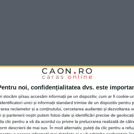
Pentru noi, confidențialitatea dvs. este importa
tri stocăm și/sau accesăm informații pe un dispozitiv, cum ar fi cookie-u
a Unirii Ungheni și vom face tot ceea ce va
dentificatori unici și informații standard trimise de un dispozitiv pentru p
t lucru. Nu va fi ușor, mai ales că vom fi
rea reclamelor și a conținutului, cercetarea audienței și dezvoltarea ser
 și partenerii noștri putem folosi date și identificări precise de geoloca
i importanți, care și-au pus amprenta asupra
i da clic pentru a vă da acordul cu privire la prelucrarea realizată de cătr
form descrierii de mai sus. În mod alternativ, puteți da clic pentru a refu
ac
sunt jucători foarte importanți pentru noi.