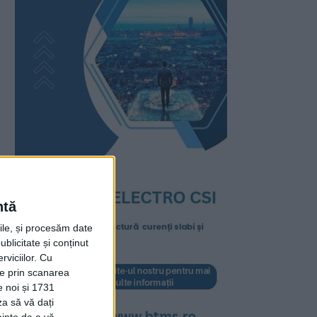
ntă
rile, și procesăm date
ublicitate și conținut
viciilor.
Cu
ție prin scanarea
e noi și 1731
za să vă dați