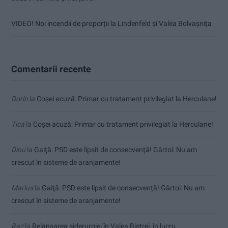
VIDEO! Noi incendii de proporții la Lindenfeld și Valea Bolvașnița
Comentarii recente
Dorin
la
Coșei acuză: Primar cu tratament privilegiat la Herculane!
Tica
la
Coșei acuză: Primar cu tratament privilegiat la Herculane!
Dinu
la
Gaiţă: PSD este lipsit de consecvență! Gârtoi: Nu am
crescut în sisteme de aranjamente!
Marius
la
Gaiţă: PSD este lipsit de consecvență! Gârtoi: Nu am
crescut în sisteme de aranjamente!
Raz
la
Relansarea siderurgiei în Valea Bistrei, în lucru