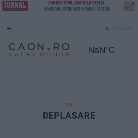
S
e
a
r
c
h
f
TAG
DEPLASARE
o
r