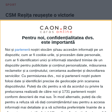
SPORT
CSM Reșița reușește o victorie
importantă la Târgu Mureș, chiar la final
de an
Pentru noi, confidențialitatea dvs.
13 DECEMBRIE 2025, 03:36 PM
2 MINUTE DE CITIRE
este importantă
REȘIȚA – CSM Reșița a câștigat sâmbătă, 13 decembrie, cu
Noi și
parteneri
i noștri stocăm și/sau accesăm informații pe un
dispozitiv, cum ar fi cookie-urile, și procesăm date personale,
scorul de 2-0 partida cu ASA Târgu Mureș, din etapa XVII-a a
cum ar fi identificatori unici și informații standard trimise de un
Ligii 2, ultima din acest an!
dispozitiv pentru publicitate și conținut personalizate, măsurarea
reclamelor și a conținutului, cercetarea audienței și dezvoltarea
serviciilor.
Cu permisiunea dvs., noi și partenerii noștri putem
folosi date și identificări precise de geolocație prin scanarea
dispozitivului. Puteți da clic pentru a vă da acordul cu privire la
prelucrarea realizată de către noi și 1731 partenerii noștri
conform descrierii de mai sus. În mod alternativ, puteți da clic
pentru a refuza să vă dați consimțământul sau pentru a accesa
informații mai detaliate și a vă schimba preferințele înainte de a