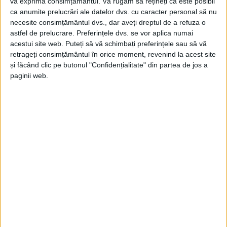
vă exprima consimțământul.
Vă rugăm să rețineți că este posibil
ca anumite prelucrări ale datelor dvs. cu caracter personal să nu
necesite consimțământul dvs., dar aveți dreptul de a refuza o
astfel de prelucrare. Preferințele dvs. se vor aplica numai
acestui site web. Puteți să vă schimbați preferințele sau să vă
retrageți consimțământul în orice moment, revenind la acest site
și făcând clic pe butonul "Confidențialitate" din partea de jos a
paginii web.
SPORT
CSM Reșița, doar un punct pe terenul
CS Dinamo București
22 NOIEMBRIE 2025, 01:47 PM
2 MINUTE DE CITIRE
REȘIȚA – CSM Reșița a obținut doar un punct din meciul de
sâmbătă, 22 noiembrie, cu CS Dinamo București! Partida din
etapa a XV-a s-a încheiat cu scorul de 1-1!