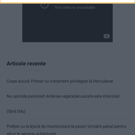
Articole recente
Coșei acuză: Primar cu tratament privilegiat la Herculane!
Nu aprinde pericolul! Arderea vegetației uscate este interzisă!
(fără titlu)
Polițist cu brățară de monitorizare la picior! Urmărit penal pentru
abuz în serviciu și hărțuire!