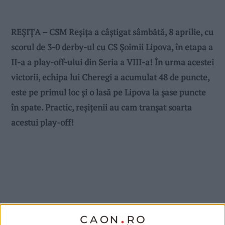
REȘIȚA – CSM Reșița a câștigat sâmbătă, 8 aprilie, cu
scorul de 3-0 derby-ul cu CS Șoimii Lipova, în etapa a
II-a a play-off-ului din Seria a VIII-a! În urma acestei
victorii, echipa lui Cheregi a acumulat 48 de puncte,
este pe primul loc și o lasă pe Lipova la șase puncte
în spate. Practic, reșițenii au cam tranșat soarta
acestui play-off!