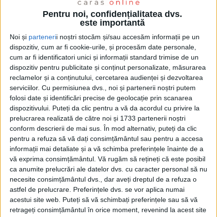
Pentru noi, confidențialitatea dvs.
este importantă
Noi și
parteneri
i noștri stocăm și/sau accesăm informații pe un
dispozitiv, cum ar fi cookie-urile, și procesăm date personale,
cum ar fi identificatori unici și informații standard trimise de un
dispozitiv pentru publicitate și conținut personalizate, măsurarea
reclamelor și a conținutului, cercetarea audienței și dezvoltarea
serviciilor.
Cu permisiunea dvs., noi și partenerii noștri putem
folosi date și identificări precise de geolocație prin scanarea
dispozitivului. Puteți da clic pentru a vă da acordul cu privire la
prelucrarea realizată de către noi și 1733 partenerii noștri
conform descrierii de mai sus. În mod alternativ, puteți da clic
pentru a refuza să vă dați consimțământul sau pentru a accesa
informații mai detaliate și a vă schimba preferințele înainte de a
vă exprima consimțământul.
Vă rugăm să rețineți că este posibil
Scorul a fost deschis în minutul 17 de
Ștefan
ca anumite prelucrări ale datelor dvs. cu caracter personal să nu
Bărboianu
, din
penalty-ul
obținut de
Marian
necesite consimțământul dvs., dar aveți dreptul de a refuza o
astfel de prelucrare. Preferințele dvs. se vor aplica numai
Drăghiceanu
. După un joc echilibrat în prima repriză,
acestui site web. Puteți să vă schimbați preferințele sau să vă
cu un plus pentru
Reșița, rosso-nerii
au avut și mai
retrageți consimțământul în orice moment, revenind la acest site