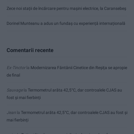
Zece noi stații de încărcare pentru mașini electrice, la Caransebeș
Dorinel Munteanu a adus un fundaș cu experiență internațională
Comentarii recente
Ex-Tinctor
la
Modernizarea Fântânii Cinetice din Reșița se apropie
de final
Sauvage
la
Termometrul arăta 42,5°C, dar controalele CJAS au
fost și mai fierbinți
Jean
la
Termometrul arăta 42,5°C, dar controalele CJAS au fost și
mai fierbinți