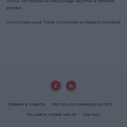
uctm
la
Toți cetățenii vor avea privilegiu de primar la refacerea
străzilor!
Dorin
la
Coșei acuză: Primar cu tratament privilegiat la Herculane!
TERMENI ȘI CONDIȚII
POLITICA DE CONFIDENȚIALITATE
FOLOSINȚA COOKIE-URILOR
CONTACT