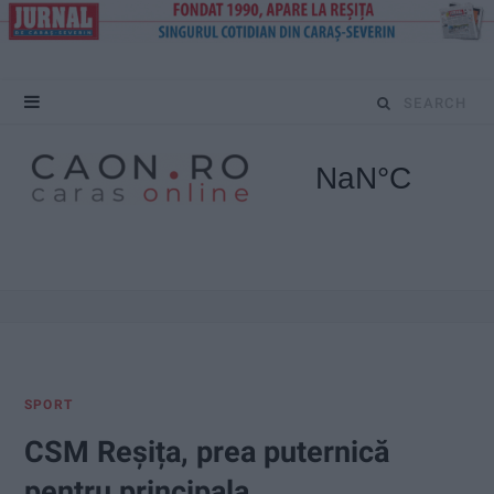
S
e
a
r
c
h
f
SPORT
o
CSM Reșița, prea puternică
r
pentru principala