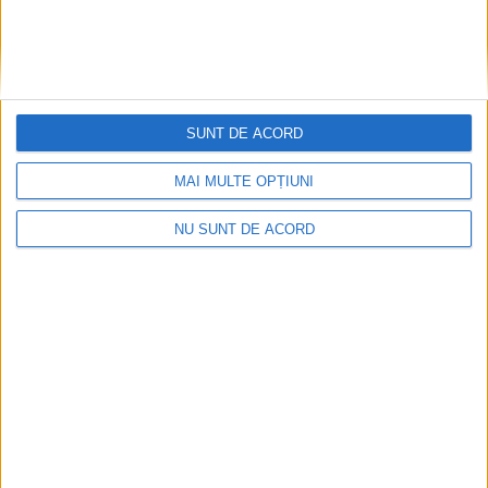
SUNT DE ACORD
MAI MULTE OPȚIUNI
Nimeni nu ne poate izgoni din propriile amintiri!
NU SUNT DE ACORD
2026-08-09