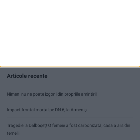
Articole recente
Nimeni nu ne poate izgoni din propriile amintiri!
Impact frontal mortal pe DN 6, la Armeniș
Tragedie la Dalboşeț! O femeie a fost carbonizată, casa a ars din
temelii!