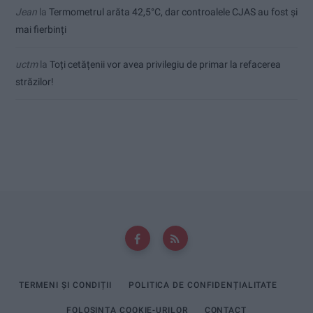
Jean
la
Termometrul arăta 42,5°C, dar controalele CJAS au fost și
mai fierbinți
uctm
la
Toți cetățenii vor avea privilegiu de primar la refacerea
străzilor!
TERMENI ȘI CONDIȚII
POLITICA DE CONFIDENȚIALITATE
FOLOSINȚA COOKIE-URILOR
CONTACT