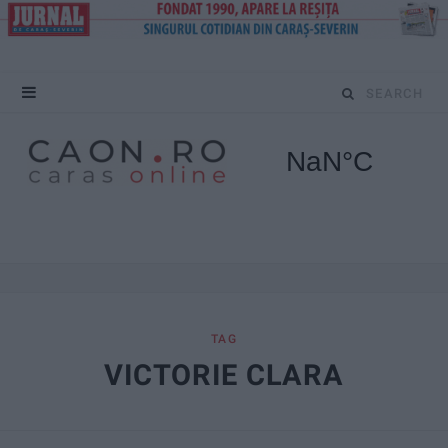
S
e
a
r
c
h
f
TAG
VICTORIE CLARA
o
r