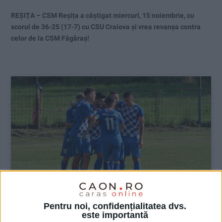
REȘIȚA – CSM Reșița a câștigat miercuri, 15 noiembrie, cu
scorul de 36-25 (17-7) cu CSU Craiova și vrea revanșa contra
celor de la CSM Făgăraș!
Pentru noi, confidențialitatea dvs.
este importantă
SPORT