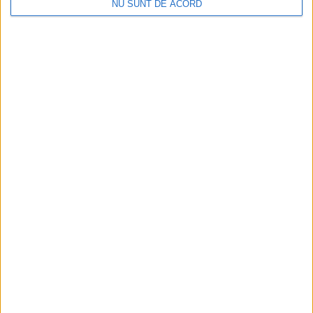
NU SUNT DE ACORD
liderului, 4-0, într-un joc din etapa a VI-a a Ligii 3, Seria a VII-a!
SPORT
Progresul Ezeriș se menține în Liga 3!
Victorie clară cu Dunărea Calafat!