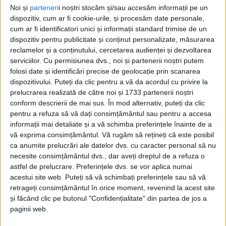
Noi și
parteneri
i noștri stocăm și/sau accesăm informații pe un
Voința Lupac, primul succes din acest
dispozitiv, cum ar fi cookie-urile, și procesăm date personale,
sezon
cum ar fi identificatori unici și informații standard trimise de un
dispozitiv pentru publicitate și conținut personalizate, măsurarea
10 SEPTEMBRIE 2023, 10:20 AM
2 MINUTE DE CITIRE
reclamelor și a conținutului, cercetarea audienței și dezvoltarea
serviciilor.
Cu permisiunea dvs., noi și partenerii noștri putem
LUPAC – AFC Voința Lupac a învins sâmbătă, 9 septembrie, cu
folosi date și identificări precise de geolocație prin scanarea
scorul de 5-0 (2-0 la pauză), formația CSO Turceni, din etapa a
dispozitivului. Puteți da clic pentru a vă da acordul cu privire la
III-a a Seriei a VII-a! Aceste trei puncte sunt și primele obținute
prelucrarea realizată de către noi și 1733 partenerii noștri
conform descrierii de mai sus. În mod alternativ, puteți da clic
de formația lui Enășescu în acest sezon, după ce în
pentru a refuza să vă dați consimțământul sau pentru a accesa
precedentele două partide „croații” au pierdut, 1-3 la Șimian și
informații mai detaliate și a vă schimba preferințele înainte de a
1-5 cu Craiova 2 acasă!
vă exprima consimțământul.
Vă rugăm să rețineți că este posibil
ca anumite prelucrări ale datelor dvs. cu caracter personal să nu
necesite consimțământul dvs., dar aveți dreptul de a refuza o
astfel de prelucrare. Preferințele dvs. se vor aplica numai
acestui site web. Puteți să vă schimbați preferințele sau să vă
retrageți consimțământul în orice moment, revenind la acest site
și făcând clic pe butonul "Confidențialitate" din partea de jos a
paginii web.