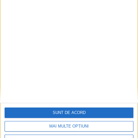
SPORT
Dan Alexa: Nu s-a pus problema echipei
câștigătoare!
SUNT DE ACORD
2 OCTOMBRIE 2021, 07:16 PM
4 MINUTE DE CITIRE
MAI MULTE OPȚIUNI
CARANSEBEȘ – Partida dintre AFC Progresul Ezeriș și CSM
Reșița de sâmbătă, 2 octombrie, s-a încheiat cu victoria clară a