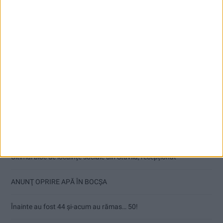
Articole recente
Ultimul bloc de locuințe sociale din Stavila, recepționat
ANUNŢ OPRIRE APĂ ÎN BOCȘA
Înainte au fost 44 și-acum au rămas… 50!