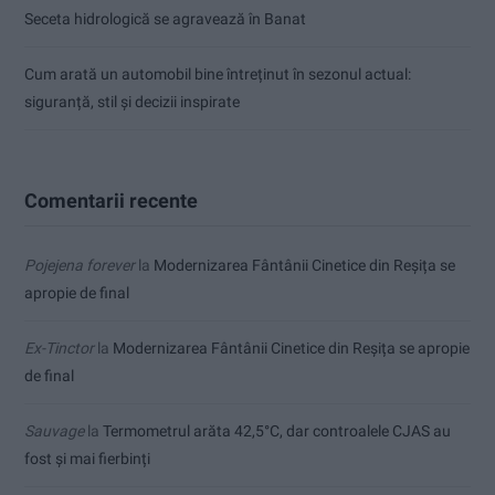
Seceta hidrologică se agravează în Banat
Cum arată un automobil bine întreținut în sezonul actual:
siguranță, stil și decizii inspirate
Comentarii recente
Pojejena forever
la
Modernizarea Fântânii Cinetice din Reșița se
apropie de final
Ex-Tinctor
la
Modernizarea Fântânii Cinetice din Reșița se apropie
de final
Sauvage
la
Termometrul arăta 42,5°C, dar controalele CJAS au
fost și mai fierbinți