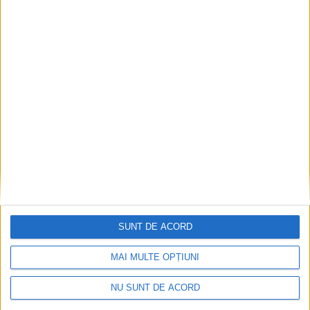
noi avem alte probleme, noi nu avem niciun risc, noi
stăm să ne întrebăm prin acest teren putem să
deschidem cutia unor venituri, din impozite, vom
regăsi în intrările crescute în bugetele noastre. Sigur,
putem spune că vrem să fim acționari în societate.
Dacă ne luăm riscurile să fim acționari, o să fim după
virgulă“.
După ce
Nelu Popa
a mai fost întrebat câte locuri de
muncă generează
domeniul schiabil
, răspunzând că
aproximativ 2.000 de locuri, proiectul privind
SUNT DE ACORD
transferul terenului a fost aprobat cu majoritate de
voturi.
MAI MULTE OPȚIUNI
NU SUNT DE ACORD
JCS-Nina Curiţa