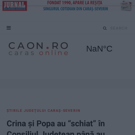
S
e
a
r
c
h
f
ŞTIRILE JUDEŢULUI CARAŞ-SEVERIN
o
Crina şi Popa au “schiat” în
r
Consiliul Judeţean până au