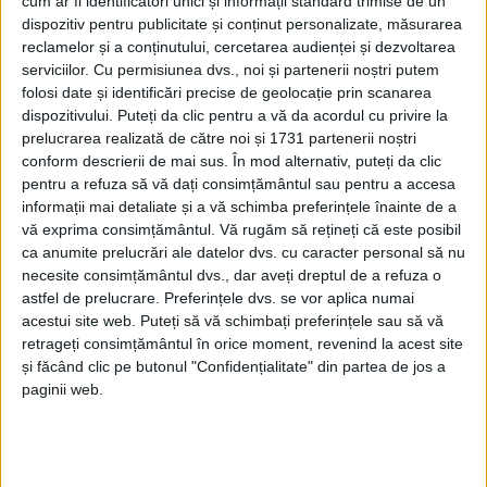
cum ar fi identificatori unici și informații standard trimise de un
prevăzută realizarea unui lac.
dispozitiv pentru publicitate și conținut personalizate, măsurarea
reclamelor și a conținutului, cercetarea audienței și dezvoltarea
serviciilor.
Cu permisiunea dvs., noi și partenerii noștri putem
„Sunt aici instituțional, noi suntem parteneri într-un
folosi date și identificări precise de geolocație prin scanarea
proiect de dezvoltare a unui
domeniu schiabil
, nu este
dispozitivului. Puteți da clic pentru a vă da acordul cu privire la
singurul, avem mai multe planuri pe care le realizăm
prelucrarea realizată de către noi și 1731 partenerii noștri
conform descrierii de mai sus. În mod alternativ, puteți da clic
împreună în județul
Caraș-Severin
și în alte proiecte
pentru a refuza să vă dați consimțământul sau pentru a accesa
– spitalul județean nou și calea ferată Timișoara-
informații mai detaliate și a vă schimba preferințele înainte de a
vă exprima consimțământul.
Vă rugăm să rețineți că este posibil
Voiteni-Stamora
Moravița-Voiteni-Reșița.
Toate
ca anumite prelucrări ale datelor dvs. cu caracter personal să nu
pârtiile
sunt orientate spre nord, nu au dispoziție
necesite consimțământul dvs., dar aveți dreptul de a refuza o
astfel de prelucrare. Preferințele dvs. se vor aplica numai
solară, acesta este și motivul pentru care am ales
acestui site web. Puteți să vă schimbați preferințele sau să vă
locația.
Consiliul Județean Caraș-Severin
deține în
retrageți consimțământul în orice moment, revenind la acest site
zona lacului pe care trebuie să-l realizăm, 45.000 mc,
și făcând clic pe butonul "Confidențialitate" din partea de jos a
paginii web.
e un teren 1,3 ha, primăria l-a identificat, CJ nu avea
cunoștință de proprietate, era din 1940, am
atenționat, s-a intabulat.
Primăria Reșița
are 23,5 de