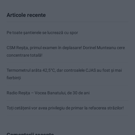
Articole recente
Pe toate șantierele se lucrează cu spor
CSM Reșița, primul examen în deplasare! Dorinel Munteanu cere
concentrare totală!
Termometrul arăta 42,5°C, dar controalele CJAS au fost și mai
fierbinți
Radio Reșița – Vocea Banatului, de 30 de ani
Toți cetățenii vor avea privilegiu de primar la refacerea străzilor!
Comentarii recente