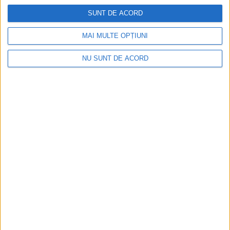
să-și merite banii!
SUNT DE ACORD
MAI MULTE OPȚIUNI
NU SUNT DE ACORD
ŞTIRILE JUDEŢULUI CARAŞ-SEVERIN
Hurduzeu a găsit veriga lipsă pentru