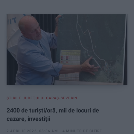
:
ŞTIRILE JUDEŢULUI CARAŞ-SEVERIN
2400 de turişti/oră, mii de locuri de
cazare, investiţii
2 APRILIE 2026, 08:36 AM
4 MINUTE DE CITIRE