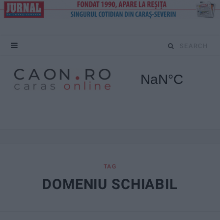
S
e
a
r
c
h
f
TAG
DOMENIU SCHIABIL
o
r