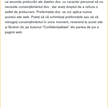
ca anumite prelucrări ale datelor dvs. cu caracter personal să nu
necesite consimțământul dvs., dar aveți dreptul de a refuza o
astfel de prelucrare. Preferințele dvs. se vor aplica numai
acestui site web. Puteți să vă schimbați preferințele sau să vă
retrageți consimțământul în orice moment, revenind la acest site
ŞTIRILE JUDEŢULUI CARAŞ-SEVERIN
și făcând clic pe butonul "Confidențialitate" din partea de jos a
S-au cumulat 20 de ani de eforturi,
paginii web.
pentru ca Nedeia…
18 MARTIE 2026, 02:31 PM
3 MINUTE DE CITIRE
CARAȘ-SEVERIN – … să poată deveni dintr-un vis o realitate
care să valorifice potențialul turistic imens al județului,
aducând totodată și dezvoltare economică!