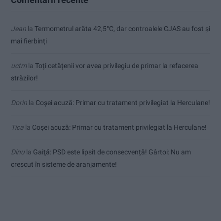
Jean
la
Termometrul arăta 42,5°C, dar controalele CJAS au fost și
mai fierbinți
uctm
la
Toți cetățenii vor avea privilegiu de primar la refacerea
străzilor!
Dorin
la
Coșei acuză: Primar cu tratament privilegiat la Herculane!
Tica
la
Coșei acuză: Primar cu tratament privilegiat la Herculane!
Dinu
la
Gaiţă: PSD este lipsit de consecvență! Gârtoi: Nu am
crescut în sisteme de aranjamente!