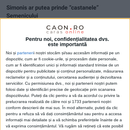
Simonis ar putea prinde “castanele”
Semenicului
20 MARTIE 2026, 03:29 PM
3 MINUTE DE CITIRE
Pentru noi, confidențialitatea dvs.
CARAȘ-SEVERIN – Dacă plătește! Ne referim, evident, la ideea
este importantă
alăturării Consiliului Județean Timiș în asocierea care
Noi și
parteneri
i noștri stocăm și/sau accesăm informații pe un
urmărește dezvoltarea Semenicului!
dispozitiv, cum ar fi cookie-urile, și procesăm date personale,
cum ar fi identificatori unici și informații standard trimise de un
dispozitiv pentru publicitate și conținut personalizate, măsurarea
reclamelor și a conținutului, cercetarea audienței și dezvoltarea
serviciilor.
Cu permisiunea dvs., noi și partenerii noștri putem
folosi date și identificări precise de geolocație prin scanarea
dispozitivului. Puteți da clic pentru a vă da acordul cu privire la
prelucrarea realizată de către noi și 1733 partenerii noștri
conform descrierii de mai sus. În mod alternativ, puteți da clic
pentru a refuza să vă dați consimțământul sau pentru a accesa
informații mai detaliate și a vă schimba preferințele înainte de a
vă exprima consimțământul.
Vă rugăm să rețineți că este posibil