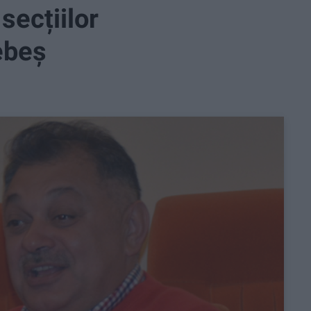
secțiilor
ebeș