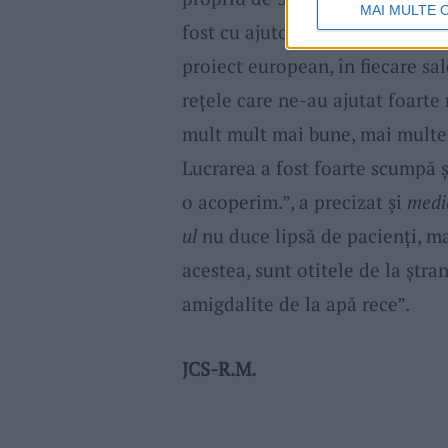
MAI MULTE 
fost cu ajutorul sponsorilor. P
proiect european, în fiecare sa
rețele care ne-au ajutat foarte 
mult mult mai bune, mai multe st
Lucrarea a fost foarte scumpă ș
o acoperim.”, a precizat și
medi
ul
nu duce lipsă de pacienți, ma
acestea, sunt otitele de la ștran
amigdalite de la apă rece”.
JCS-R.M.