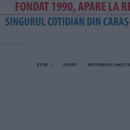
at la Herculane!
ȘTIRI
SPORT
INFORMAŢII (IN)UTI