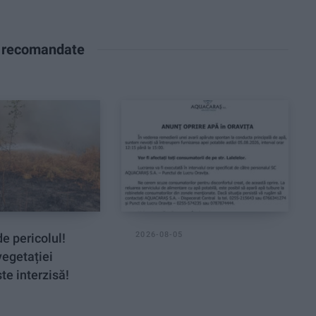
e recomandate
2026-08-05
e pericolul!
vegetației
te interzisă!