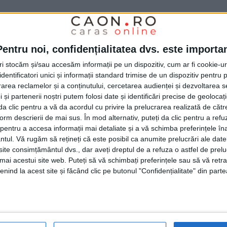
r din spital
, acum suntem la
ORL
,
o secție
ț
, o secție care a fost bine întreținută și era
Pentru noi, confidențialitatea dvs. este importa
cu un retuș al saloanelor, holurilor,
tri stocăm și/sau accesăm informații pe un dispozitiv, cum ar fi cookie-u
le să fie și mai bune, dar, repet, a fost una
dentificatori unici și informații standard trimise de un dispozitiv pentru p
rea reclamelor și a conținutului, cercetarea audienței și dezvoltarea ser
Am pus tarkett peste tot, lucru care dă un
 și partenerii noștri putem folosi date și identificări precise de geoloca
ian Dumbravă
, a cărui ultimă zi la
i da clic pentru a vă da acordul cu privire la prelucrarea realizată de cătr
form descrierii de mai sus. În mod alternativ, puteți da clic pentru a refu
de 1 iulie.
entru a accesa informații mai detaliate și a vă schimba preferințele în
ntul.
Vă rugăm să rețineți că este posibil ca anumite prelucrări ale date
te consimțământul dvs., dar aveți dreptul de a refuza o astfel de prelu
prima făcută din bugetul spitalului în
umai acestui site web. Puteți să vă schimbați preferințele sau să vă ret
nind la acest site și făcând clic pe butonul "Confidențialitate" din parte
i, alte retușuri fiind făcute de-a lungul
rin proiecte ale
Primăriei Caransebeș
. „Țin să
ste prima pe care
spitalul
o face din bugetul
m venit eu aici, din martie 1994. Restul a