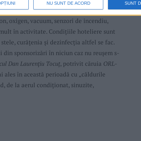
OPȚIUNI
NU SUNT DE ACORD
SUNT 
rimăria a introdus în primăvară printr-un
lon, oxigen, vacuum, senzori de incendiu,
mult în activitate. Condițiile hoteliere sunt
ele, curățenia și dezinfecția altfel se fac.
i din sponsorizări în niciun caz nu reușem s-
cul Dan Laurențiu Tocuț
, potrivit căruia
ORL-
i ales în această perioadă cu „căldurile
d, de la aerul condiționat, sinuzite,