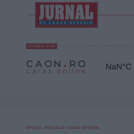
Coșei acuză: Primar cu tratament privilegi
ULTIMELE ȘTIRI
ŞTIRILE JUDEŢULUI CARAŞ-SEVERIN