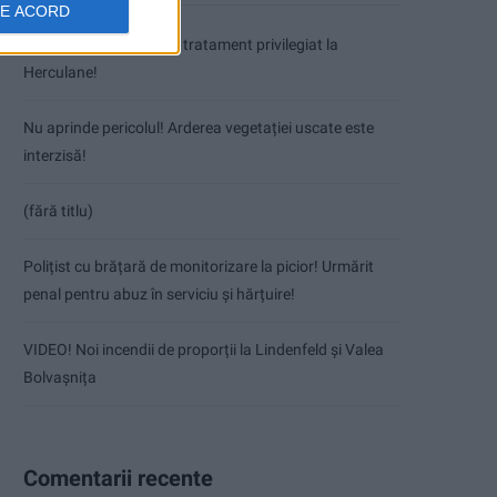
DE ACORD
Coșei acuză: Primar cu tratament privilegiat la
Herculane!
Nu aprinde pericolul! Arderea vegetației uscate este
interzisă!
(fără titlu)
Polițist cu brățară de monitorizare la picior! Urmărit
penal pentru abuz în serviciu și hărțuire!
VIDEO! Noi incendii de proporții la Lindenfeld și Valea
Bolvașnița
Comentarii recente