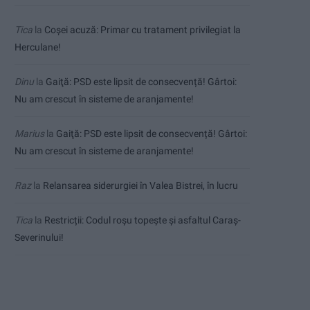
Tica
la
Coșei acuză: Primar cu tratament privilegiat la
Herculane!
Dinu
la
Gaiţă: PSD este lipsit de consecvență! Gârtoi:
Nu am crescut în sisteme de aranjamente!
Marius
la
Gaiţă: PSD este lipsit de consecvență! Gârtoi:
Nu am crescut în sisteme de aranjamente!
Raz
la
Relansarea siderurgiei în Valea Bistrei, în lucru
Tica
la
Restricții: Codul roșu topește și asfaltul Caraș-
Severinului!