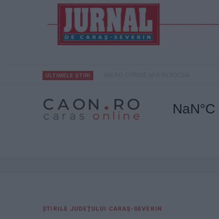
ANUNŢ OPRIRE APĂ ÎN BOCȘA
ULTIMELE ȘTIRI
ŞTIRILE JUDEŢULUI CARAŞ-SEVERIN