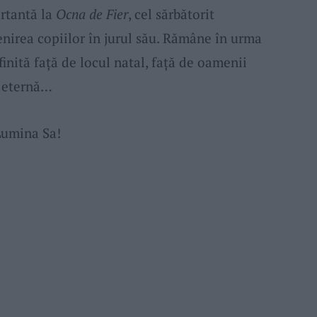
ortantă la
Ocna de Fier
, cel sărbătorit
nirea copiilor în jurul său. Rămâne în urma
inită față de locul natal, față de oamenii
e eternă…
Lumina Sa!