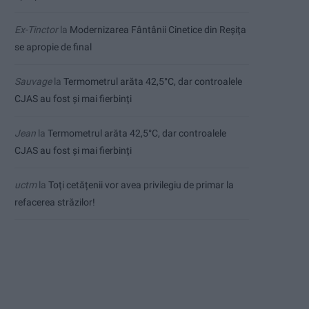
Ex-Tinctor
la
Modernizarea Fântânii Cinetice din Reșița
se apropie de final
Sauvage
la
Termometrul arăta 42,5°C, dar controalele
CJAS au fost și mai fierbinți
Jean
la
Termometrul arăta 42,5°C, dar controalele
CJAS au fost și mai fierbinți
uctm
la
Toți cetățenii vor avea privilegiu de primar la
refacerea străzilor!