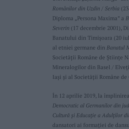
Românilor din Uzdin / Serbia
(23 
Diploma „Persona Maxima” a
B
Severin
(17 decembrie 2001), D
Banatului din Timișoara (20 iu
al etniei germane din
Banatul 
Societății Române de Științe Na
Mineralogilor din Basel / Elveți
Iași și al Societății Române de
În 12 aprilie 2019, la împlinir
Democratic al Germanilor din ju
Cultură și Educație a Adulților di
dansatori ai formației de dans