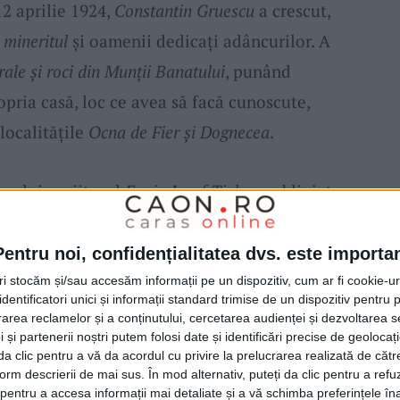
2 aprilie 1924,
Constantin Gruescu
a crescut,
d
mineritul
și oamenii dedicați adâncurilor. A
ale și roci din Munții Banatului
, punând
pria casă, loc ce avea să facă cunoscute,
 localităţile
Ocna de Fier și Dognecea
.
gului, scriitorul
Erwin Iosef Ţigla
a subliniat:
 care l-a însoțit de-a lungul zecilor de ani în
,
Nea Costică Gruescu
a fost un om deosebit,
Pentru noi, confidențialitatea dvs. este importa
al și l-a făcut cunoscut pretutindeni. Cei
tri stocăm și/sau accesăm informații pe un dispozitiv, cum ar fi cookie-u
dentificatori unici și informații standard trimise de un dispozitiv pentru p
amintiri, cu înscrisuri lăsate drept dovadă a
rea reclamelor și a conținutului, cercetarea audienței și dezvoltarea ser
 și partenerii noștri putem folosi date și identificări precise de geoloca
or găsi nume de oameni importanți din știință
i da clic pentru a vă da acordul cu privire la prelucrarea realizată de cătr
inistrație, din cultură și educație,
form descrierii de mai sus. În mod alternativ, puteți da clic pentru a refu
entru a accesa informații mai detaliate și a vă schimba preferințele în