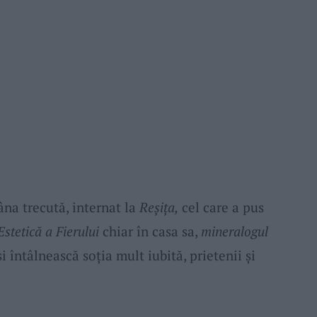
na trecută, internat la
Reşiţa,
cel care a pus
stetică a Fierului
chiar în casa sa,
mineralogul
i întâlnească soţia mult iubită, prietenii şi