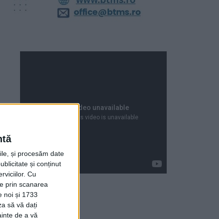
ntă
rile, și procesăm date
ublicitate și conținut
viciilor.
Cu
ție prin scanarea
e noi și 1733
za să vă dați
Articole recente
ainte de a vă