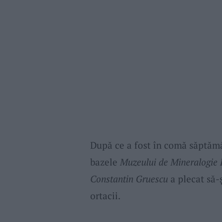
După ce a fost în comă săptămâ
bazele
Muzeului de Mineralogie E
Constantin Gruescu
a plecat să-ş
ortacii.