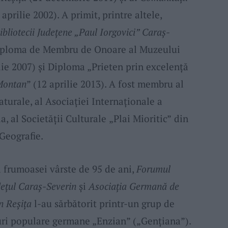
aprilie 2002). A primit, printre altele,
ibliotecii Județene „Paul Iorgovici” Caraș-
iploma de Membru de Onoare al Muzeului
lie 2007) și Diploma „Prieten prin excelență
Montan
” (12 aprilie 2013). A fost membru al
turale, al Asociației Internaționale a
a, al Societății Culturale
„Plai Mioritic”
din
 Geografie.
ea frumoasei vârste de 95 de ani,
Forumul
dețul Caraș-Severin
și
Asociația Germană de
n Reșița
l-au sărbătorit printr-un grup de
uri populare germane „Enzian” („Gențiana”).