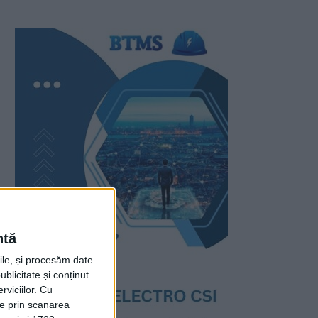
ntă
rile, și procesăm date
ublicitate și conținut
viciilor.
Cu
ție prin scanarea