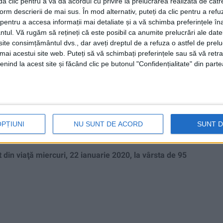
i da clic pentru a vă da acordul cu privire la prelucrarea realizată de cătr
form descrierii de mai sus. În mod alternativ, puteți da clic pentru a refu
entru a accesa informații mai detaliate și a vă schimba preferințele în
ntul.
Vă rugăm să rețineți că este posibil ca anumite prelucrări ale date
te consimțământul dvs., dar aveți dreptul de a refuza o astfel de prelu
umai acestui site web. Puteți să vă schimbați preferințele sau să vă ret
nind la acest site și făcând clic pe butonul "Confidențialitate" din parte
 din Casa Binelui spre
OPȚIUNI
NU SUNT DE ACORD
SUNT 
in viaţă miercuri, 22 ianuarie 2020, la vârsta de 95