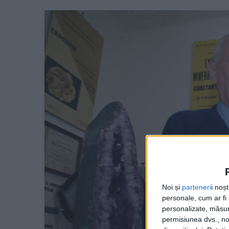
Noi și
parteneri
i noș
personale, cum ar fi i
personalizate, măsura
permisiunea dvs., noi