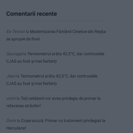
Comentarii recente
Ex-Tinctor
la
Modernizarea Fântânii Cinetice din Reșița
se apropie de final
Sauvage
la
Termometrul arăta 42,5°C, dar controalele
CJAS au fost și mai fierbinți
Jean
la
Termometrul arăta 42,5°C, dar controalele
CJAS au fost și mai fierbinți
uctm
la
Toți cetățenii vor avea privilegiu de primar la
refacerea străzilor!
Dorin
la
Coșei acuză: Primar cu tratament privilegiat la
Herculane!