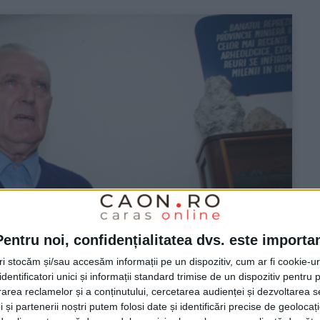
Pentru noi, confidențialitatea dvs. este importa
tri stocăm și/sau accesăm informații pe un dispozitiv, cum ar fi cookie-u
dentificatori unici și informații standard trimise de un dispozitiv pentru p
rea reclamelor și a conținutului, cercetarea audienței și dezvoltarea ser
 și partenerii noștri putem folosi date și identificări precise de geoloca