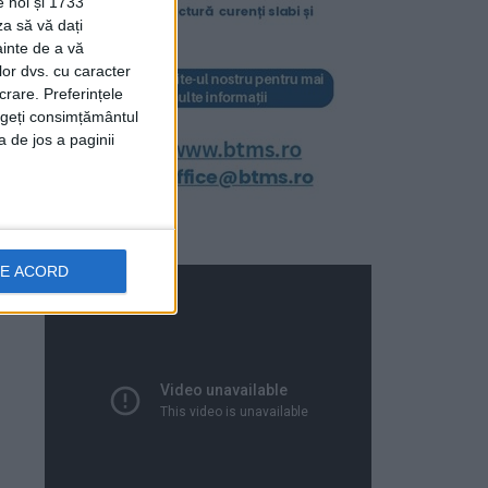
e noi și 1733
za să vă dați
ainte de a vă
lor dvs. cu caracter
crare. Preferințele
rageți consimțământul
a de jos a paginii
DE ACORD