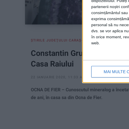
dispozitivului. Puteț
partenerii noștri con
consimțământul sau p
exprima consimțămâ
personal să nu necesi
dvs. se vor aplica n
în orice moment, reve
ŞTIRILE JUDEŢULUI CARAŞ-SEVERIN
web.
Constantin Gruescu a plecat
Casa Raiului
MAI MULTE 
22 IANUARIE 2020, 11:33 AM
3 MINUTE DE CITIRE
OCNA DE FIER – Cunoscutul mineralog a încetat d
de ani, în casa sa din Ocna de Fier.