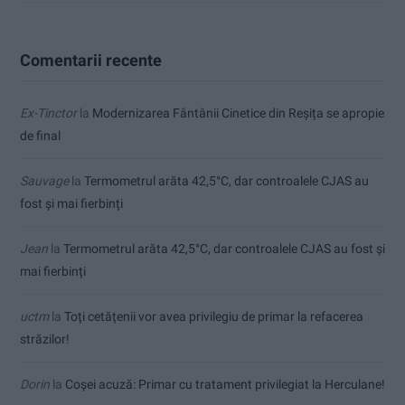
Comentarii recente
Ex-Tinctor
la
Modernizarea Fântânii Cinetice din Reșița se apropie
de final
Sauvage
la
Termometrul arăta 42,5°C, dar controalele CJAS au
fost și mai fierbinți
Jean
la
Termometrul arăta 42,5°C, dar controalele CJAS au fost și
mai fierbinți
uctm
la
Toți cetățenii vor avea privilegiu de primar la refacerea
străzilor!
Dorin
la
Coșei acuză: Primar cu tratament privilegiat la Herculane!