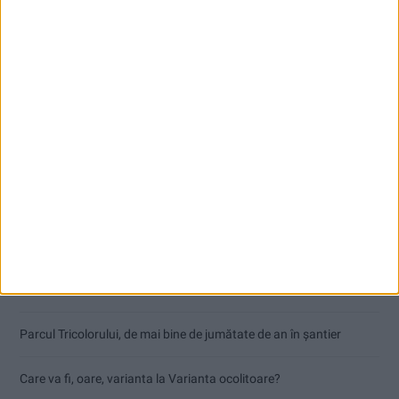
Articole recente
Dorinel Munteanu: Am câștigat prin muncă și implicare totală!
CSM Reșița a rezolvat meciul în două minute și a plecat cu toate
punctele de la Satu Mare
Accident mortal între Reșița și Berzovia! Autoturism și TIR în
flăcări!
Parcul Tricolorului, de mai bine de jumătate de an în șantier
Care va fi, oare, varianta la Varianta ocolitoare?