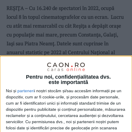
REŞIŢA – Cu 16.240 de spectatori în 2022, ocupă
locul 8 în topul cinematografelor cu un ecran. Lucru
cu atât mai remarcabil cu cât Reşiţa a depăşit oraşe
cu populaţie mai mare, precum Constanţa, Galaţi,
Iaşi sau Piatra Neamţ. Datele sunt cuprinse în
anuarul statistic pe 2022 al Centrului Naţional al
Cinematografiei!
Pentru noi, confidențialitatea dvs.
este importantă
Noi și
parteneri
i noștri stocăm și/sau accesăm informații pe un
dispozitiv, cum ar fi cookie-urile, și procesăm date personale,
cum ar fi identificatori unici și informații standard trimise de un
dispozitiv pentru publicitate și conținut personalizate, măsurarea
reclamelor și a conținutului, cercetarea audienței și dezvoltarea
serviciilor.
Cu permisiunea dvs., noi și partenerii noștri putem
folosi date și identificări precise de geolocație prin scanarea