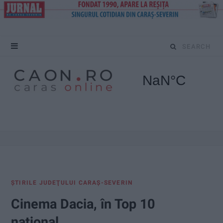
S
e
a
r
c
h
f
ŞTIRILE JUDEŢULUI CARAŞ-SEVERIN
o
Cinema Dacia, în Top 10
r
naţional