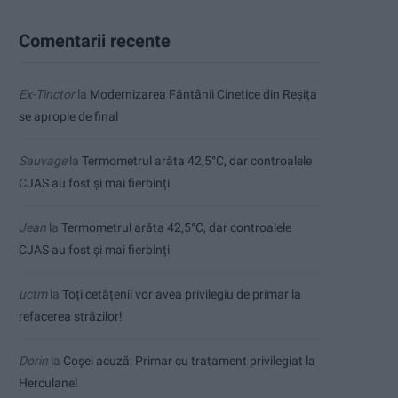
Comentarii recente
Ex-Tinctor
la
Modernizarea Fântânii Cinetice din Reșița
se apropie de final
Sauvage
la
Termometrul arăta 42,5°C, dar controalele
CJAS au fost și mai fierbinți
Jean
la
Termometrul arăta 42,5°C, dar controalele
CJAS au fost și mai fierbinți
uctm
la
Toți cetățenii vor avea privilegiu de primar la
refacerea străzilor!
Dorin
la
Coșei acuză: Primar cu tratament privilegiat la
Herculane!