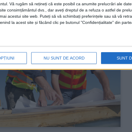
ntul.
Vă rugăm să rețineți că este posibil ca anumite prelucrări ale date
te consimțământul dvs., dar aveți dreptul de a refuza o astfel de prelu
umai acestui site web. Puteți să vă schimbați preferințele sau să vă ret
nind la acest site și făcând clic pe butonul "Confidențialitate" din parte
OPȚIUNI
NU SUNT DE ACORD
SUNT 