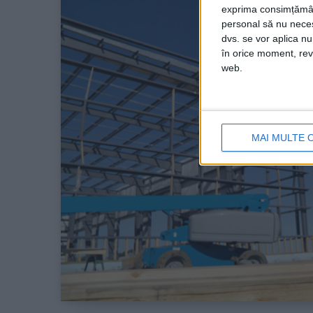
exprima consimțămâ
personal să nu necesi
dvs. se vor aplica n
în orice moment, reve
web.
MAI MULTE 