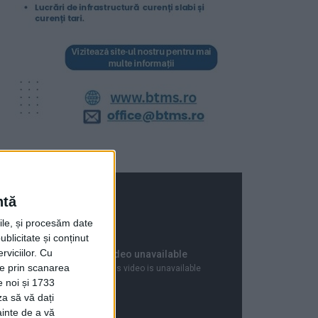
ntă
rile, și procesăm date
ublicitate și conținut
viciilor.
Cu
ție prin scanarea
e noi și 1733
za să vă dați
ainte de a vă