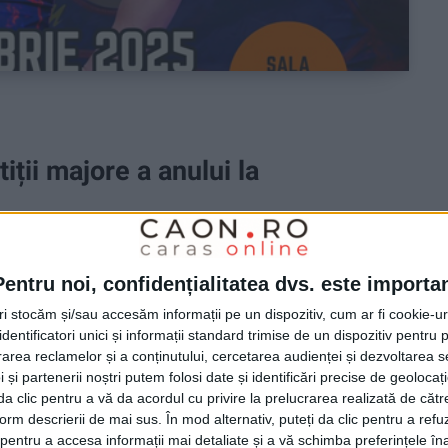
iții majore a anului la
E
Pentru noi, confidențialitatea dvs. este importa
i/Campionatul pe Echipe la lupte libere, lupte greco-
tri stocăm și/sau accesăm informații pe un dispozitiv, cum ar fi cookie-u
cestei săptămâni, la Reșița, care va deveni din nou
dentificatori unici și informații standard trimise de un dispozitiv pentru p
rea reclamelor și a conținutului, cercetarea audienței și dezvoltarea ser
 și partenerii noștri putem folosi date și identificări precise de geoloca
i da clic pentru a vă da acordul cu privire la prelucrarea realizată de cătr
form descrierii de mai sus. În mod alternativ, puteți da clic pentru a refu
entru a accesa informații mai detaliate și a vă schimba preferințele în