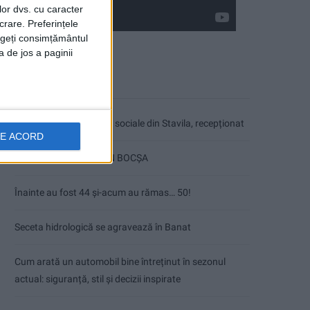
lor dvs. cu caracter
crare. Preferințele
rageți consimțământul
a de jos a paginii
Articole recente
Ultimul bloc de locuințe sociale din Stavila, recepționat
DE ACORD
ANUNŢ OPRIRE APĂ ÎN BOCȘA
Înainte au fost 44 și-acum au rămas… 50!
Seceta hidrologică se agravează în Banat
Cum arată un automobil bine întreținut în sezonul
actual: siguranță, stil și decizii inspirate