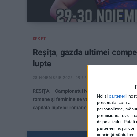
SPORT
Reșița, gazda ultimei compet
lupte
28 NOIEMBRIE 2025, 09:35 AM
1 MINUT DE CITIR
REȘIȚA – Campionatul Național Individual Senior
Noi și
parteneri
i noș
romane și feminine se va desfășura la finalul a
personale, cum ar fi i
capitala luptelor românești!
personalizate, măsura
permisiunea dvs., noi
dispozitivului. Puteț
partenerii noștri con
consimțământul sau p