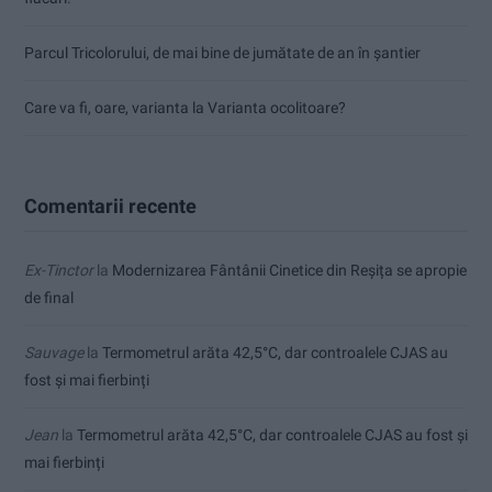
Parcul Tricolorului, de mai bine de jumătate de an în șantier
Care va fi, oare, varianta la Varianta ocolitoare?
Comentarii recente
Ex-Tinctor
la
Modernizarea Fântânii Cinetice din Reșița se apropie
de final
Sauvage
la
Termometrul arăta 42,5°C, dar controalele CJAS au
fost și mai fierbinți
Jean
la
Termometrul arăta 42,5°C, dar controalele CJAS au fost și
mai fierbinți