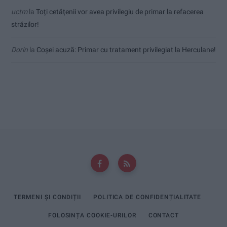
uctm
la
Toți cetățenii vor avea privilegiu de primar la refacerea
străzilor!
Dorin
la
Coșei acuză: Primar cu tratament privilegiat la Herculane!
TERMENI ȘI CONDIȚII
POLITICA DE CONFIDENȚIALITATE
FOLOSINȚA COOKIE-URILOR
CONTACT