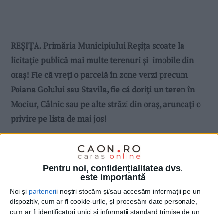
REȘIȚA. Primăria Municipiului Reșița scoate la
licitație publică mai multe terenuri și imobile din
oraș! Fie că vreți o parcelă în zone verzi precum
Poiana Golului sau Stavila, fie că doriți un teren în
Mociur, Câlnic sau pe alte străzi din oraș, aruncați o
privire pe lista de mai jos!
Pentru noi, confidențialitatea dvs.
este importantă
Noi și
parteneri
i noștri stocăm și/sau accesăm informații pe un
dispozitiv, cum ar fi cookie-urile, și procesăm date personale,
cum ar fi identificatori unici și informații standard trimise de un