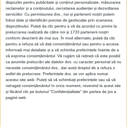
dispozitiv pentru publicitate și conținut personalizate, măsurarea
reclamelor și a conținutului, cercetarea audienței și dezvoltarea
serviciilor.
Cu permisiunea dvs., noi și partenerii noștri putem
folosi date și identificări precise de geolocație prin scanarea
dispozitivului. Puteți da clic pentru a vă da acordul cu privire la
prelucrarea realizată de către noi și 1733 partenerii noștri
conform descrierii de mai sus. În mod alternativ, puteți da clic
pentru a refuza să vă dați consimțământul sau pentru a accesa
informații mai detaliate și a vă schimba preferințele înainte de a
vă exprima consimțământul.
Vă rugăm să rețineți că este posibil
ca anumite prelucrări ale datelor dvs. cu caracter personal să nu
necesite consimțământul dvs., dar aveți dreptul de a refuza o
astfel de prelucrare. Preferințele dvs. se vor aplica numai
acestui site web. Puteți să vă schimbați preferințele sau să vă
retrageți consimțământul în orice moment, revenind la acest site
și făcând clic pe butonul "Confidențialitate" din partea de jos a
paginii web.
Ce proprietăți sunt disponibile?
• Str. 24 Ianuarie: Teren de 1520 mp
• Str. Grădiște nr. 66: Imobil construcție + teren
• Poiana Golului: 4 loturi mari și un lot de 341 mp