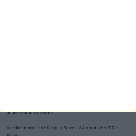
Articole recente
Dorinel Munteanu: Am câștigat prin muncă și implicare totală!
CSM Reșița a rezolvat meciul în două minute și a plecat cu toate
punctele de la Satu Mare
Accident mortal între Reșița și Berzovia! Autoturism și TIR în
flăcări!