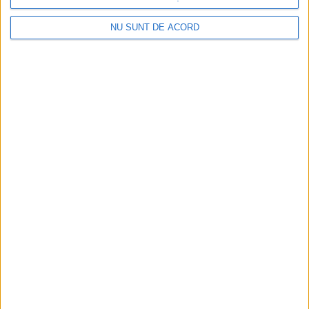
NU SUNT DE ACORD
CSM Reșița a rezolvat meciul în două minute și a
plecat cu toate punctele de la Satu Mare
2026-08-08