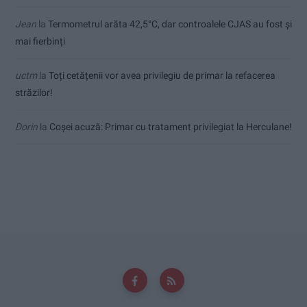
Jean
la
Termometrul arăta 42,5°C, dar controalele CJAS au fost și
mai fierbinți
uctm
la
Toți cetățenii vor avea privilegiu de primar la refacerea
străzilor!
Dorin
la
Coșei acuză: Primar cu tratament privilegiat la Herculane!