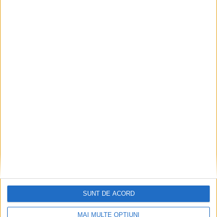
Dorinel Munteanu: Am câștigat prin muncă și
implicare totală!
2026-08-08
SUNT DE ACORD
MAI MULTE OPȚIUNI