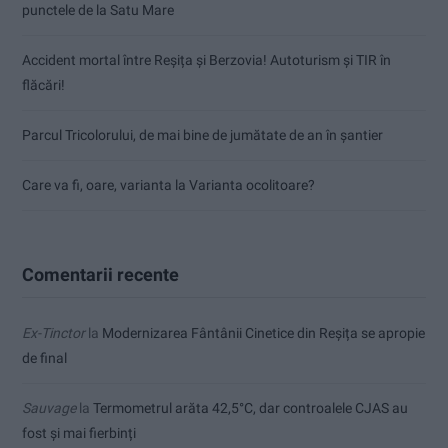
punctele de la Satu Mare
Accident mortal între Reșița și Berzovia! Autoturism și TIR în
flăcări!
Parcul Tricolorului, de mai bine de jumătate de an în șantier
Care va fi, oare, varianta la Varianta ocolitoare?
Comentarii recente
Ex-Tinctor
la
Modernizarea Fântânii Cinetice din Reșița se apropie
de final
Sauvage
la
Termometrul arăta 42,5°C, dar controalele CJAS au
fost și mai fierbinți