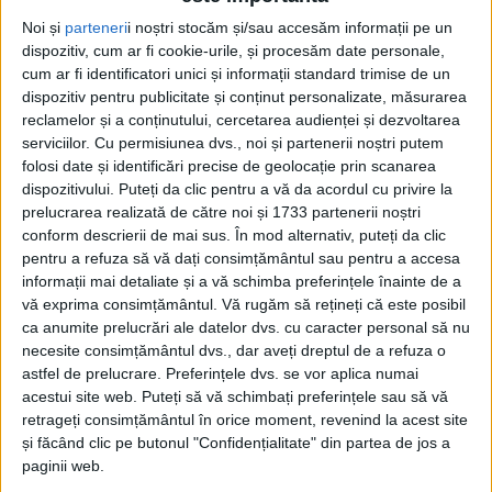
Noi și
parteneri
i noștri stocăm și/sau accesăm informații pe un
dispozitiv, cum ar fi cookie-urile, și procesăm date personale,
cum ar fi identificatori unici și informații standard trimise de un
dispozitiv pentru publicitate și conținut personalizate, măsurarea
reclamelor și a conținutului, cercetarea audienței și dezvoltarea
serviciilor.
Cu permisiunea dvs., noi și partenerii noștri putem
folosi date și identificări precise de geolocație prin scanarea
dispozitivului. Puteți da clic pentru a vă da acordul cu privire la
prelucrarea realizată de către noi și 1733 partenerii noștri
conform descrierii de mai sus. În mod alternativ, puteți da clic
pentru a refuza să vă dați consimțământul sau pentru a accesa
„Sportivii de la
Muncitorul Reșița
au fost însoțiți la
informații mai detaliate și a vă schimba preferințele înainte de a
acest turneu de
antrenoarea Mariana Șerban
și pot
vă exprima consimțământul.
Vă rugăm să rețineți că este posibil
spune că a fost o bună competiție de pregătire,
ca anumite prelucrări ale datelor dvs. cu caracter personal să nu
necesite consimțământul dvs., dar aveți dreptul de a refuza o
înainte de Campionatele Naționale ce se vor
astfel de prelucrare. Preferințele dvs. se vor aplica numai
desfășura peste două săptămâni la Bacău, la
acestui site web. Puteți să vă schimbați preferințele sau să vă
retrageți consimțământul în orice moment, revenind la acest site
categoriile U14 și U16. La acest concurs de la Sibiu
și făcând clic pe butonul "Confidențialitate" din partea de jos a
am participat cu șapte sportivi, trei la U14 și patru la
paginii web.