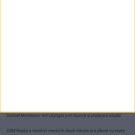
Articole recente
Dorinel Munteanu: Am câștigat prin muncă și implicare totală!
CSM Reșița a rezolvat meciul în două minute și a plecat cu toate