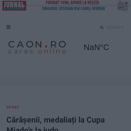
S
e
a
r
c
h
f
SPORT
o
Cărășenii, medaliați la Cupa
r
Miado’s la judo