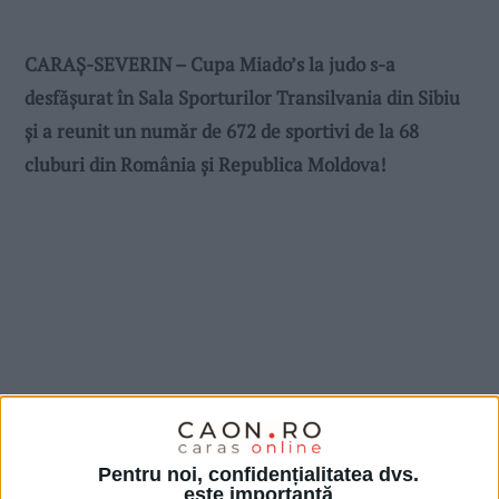
CARAȘ-SEVERIN – Cupa Miado’s la judo s-a
desfășurat în Sala Sporturilor Transilvania din Sibiu
și a reunit un număr de 672 de sportivi de la 68
cluburi din România și Republica Moldova!
Pentru noi, confidențialitatea dvs.
este importantă