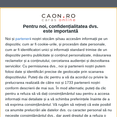
Pentru noi, confidențialitatea dvs.
este importantă
Noi și
parteneri
i noștri stocăm și/sau accesăm informații pe un
dispozitiv, cum ar fi cookie-urile, și procesăm date personale,
cum ar fi identificatori unici și informații standard trimise de un
dispozitiv pentru publicitate și conținut personalizate, măsurarea
reclamelor și a conținutului, cercetarea audienței și dezvoltarea
serviciilor.
Cu permisiunea dvs., noi și partenerii noștri putem
folosi date și identificări precise de geolocație prin scanarea
dispozitivului. Puteți da clic pentru a vă da acordul cu privire la
prelucrarea realizată de către noi și 1733 partenerii noștri
De câte ori nu ne-am trezit luați de valuri
conform descrierii de mai sus. În mod alternativ, puteți da clic
pentru a refuza să vă dați consimțământul sau pentru a accesa
emoționale pe care cu greu le-am controlat? De câte
informații mai detaliate și a vă schimba preferințele înainte de a
ori, fiecare dintre noi, am trăit momente pe care nu
vă exprima consimțământul.
Vă rugăm să rețineți că este posibil
ca anumite prelucrări ale datelor dvs. cu caracter personal să nu
le-am înțeles, de câte ori nu am pierdut clipe, lucruri,
necesite consimțământul dvs., dar aveți dreptul de a refuza o