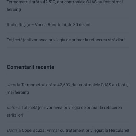
Termometrul arăta 42,5°C, dar controalele CJAS au fost și mai
fierbinți
Radio Reșița – Vocea Banatului, de 30 de ani
Toți cetățenii vor avea privilegiu de primar la refacerea străzilor!
Comentarii recente
Jean
la
Termometrul arăta 42,5°C, dar controalele CJAS au fost și
mai fierbinți
uctm
la
Toți cetățenii vor avea privilegiu de primar la refacerea
străzilor!
Dorin
la
Coșei acuză: Primar cu tratament privilegiat la Herculane!