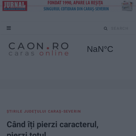
S
e
a
r
c
h
f
ŞTIRILE JUDEŢULUI CARAŞ-SEVERIN
o
Când îți pierzi caracterul,
r
pierzi totul…