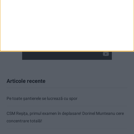
Articole recente
Pe toate șantierele se lucrează cu spor
CSM Reșița, primul examen în deplasare! Dorinel Munteanu cere
concentrare totală!