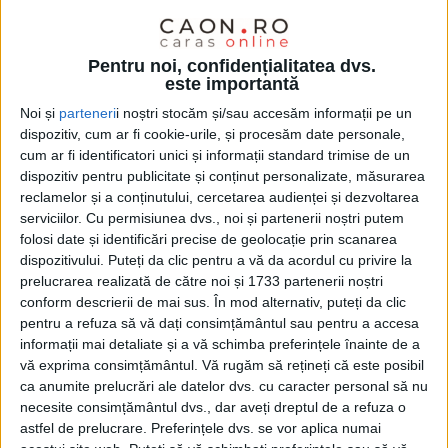
Pentru noi, confidențialitatea dvs.
este importantă
Noi și
parteneri
i noștri stocăm și/sau accesăm informații pe un
dispozitiv, cum ar fi cookie-urile, și procesăm date personale,
cum ar fi identificatori unici și informații standard trimise de un
dispozitiv pentru publicitate și conținut personalizate, măsurarea
reclamelor și a conținutului, cercetarea audienței și dezvoltarea
În 2023 au avut loc, la nivel naţional, două acţiuni de
serviciilor.
Cu permisiunea dvs., noi și partenerii noștri putem
control „mamut“ în care au fost controlate azilele, în
folosi date și identificări precise de geolocație prin scanarea
dispozitivului. Puteți da clic pentru a vă da acordul cu privire la
iulie, şi apoi staţiile de carburanţi, în august. Dacă
prelucrarea realizată de către noi și 1733 partenerii noștri
sinistrul de la Ferma Dacilor n-ar fi avut loc în toiul
conform descrierii de mai sus. În mod alternativ, puteți da clic
pentru a refuza să vă dați consimțământul sau pentru a accesa
sărbătorilor şi al vacanţei de iarnă, probabil că
informații mai detaliate și a vă schimba preferințele înainte de a
premierul Marcel Ciolacu ar fi ordonat şi un mega
vă exprima consimțământul.
Vă rugăm să rețineți că este posibil
ca anumite prelucrări ale datelor dvs. cu caracter personal să nu
control al
unităţilor de primire turistice
(cu funcţiuni
necesite consimțământul dvs., dar aveți dreptul de a refuza o
de
cazare
sau de
alimentaţie
deopotrivă). Ceea ce nu
astfel de prelucrare. Preferințele dvs. se vor aplica numai