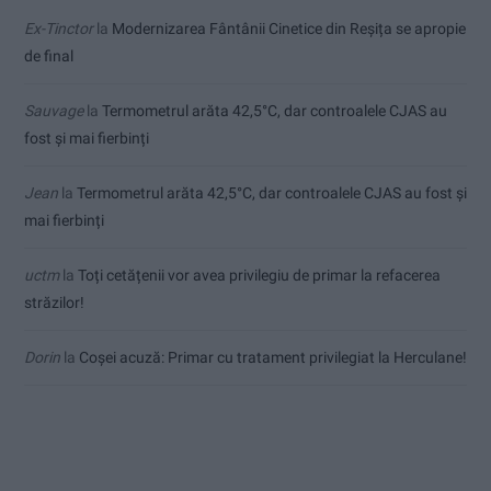
Ex-Tinctor
la
Modernizarea Fântânii Cinetice din Reșița se apropie
de final
Sauvage
la
Termometrul arăta 42,5°C, dar controalele CJAS au
fost și mai fierbinți
Jean
la
Termometrul arăta 42,5°C, dar controalele CJAS au fost și
mai fierbinți
uctm
la
Toți cetățenii vor avea privilegiu de primar la refacerea
străzilor!
Dorin
la
Coșei acuză: Primar cu tratament privilegiat la Herculane!