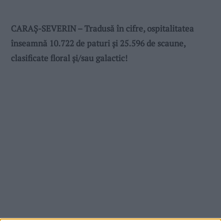
CARAŞ-SEVERIN – Tradusă în cifre, ospitalitatea
înseamnă 10.722 de paturi şi 25.596 de scaune,
clasificate floral şi/sau galactic!