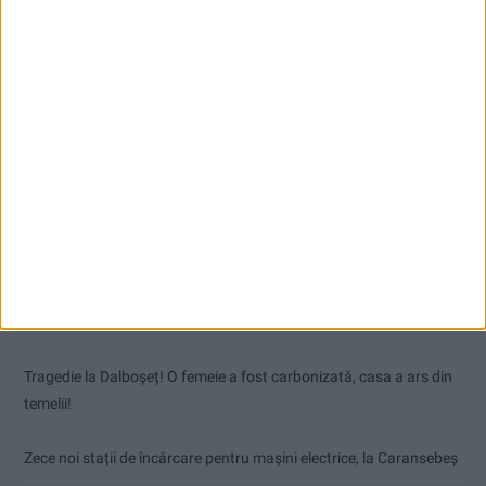
Articole recente
Nimeni nu ne poate izgoni din propriile amintiri!
Impact frontal mortal pe DN 6, la Armeniș
Tragedie la Dalboşeț! O femeie a fost carbonizată, casa a ars din
temelii!
Zece noi stații de încărcare pentru mașini electrice, la Caransebeș