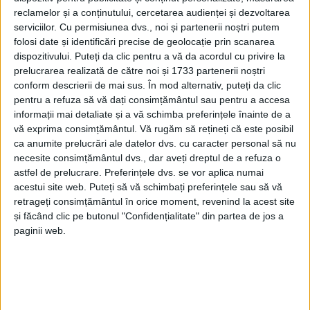
reclamelor și a conținutului, cercetarea audienței și dezvoltarea
serviciilor.
Cu permisiunea dvs., noi și partenerii noștri putem
folosi date și identificări precise de geolocație prin scanarea
dispozitivului. Puteți da clic pentru a vă da acordul cu privire la
prelucrarea realizată de către noi și 1733 partenerii noștri
conform descrierii de mai sus. În mod alternativ, puteți da clic
pentru a refuza să vă dați consimțământul sau pentru a accesa
informații mai detaliate și a vă schimba preferințele înainte de a
vă exprima consimțământul.
Vă rugăm să rețineți că este posibil
ca anumite prelucrări ale datelor dvs. cu caracter personal să nu
necesite consimțământul dvs., dar aveți dreptul de a refuza o
astfel de prelucrare. Preferințele dvs. se vor aplica numai
acestui site web. Puteți să vă schimbați preferințele sau să vă
retrageți consimțământul în orice moment, revenind la acest site
„În weekendul 25-26 mai, la București, a avut loc
și făcând clic pe butonul "Confidențialitate" din partea de jos a
paginii web.
prima etapă a Campionatului Național, unde
sportivii de la
CSM Caransebeș
au avut prestații
remarcabile. În cadrul competiției U18,
Baltariu
Dumitrel
a reprezentat clubul în probele de 1500