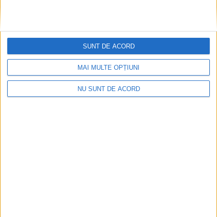
Zece noi stații de încărcare pentru mașini
SUNT DE ACORD
electrice, la Caransebeș
MAI MULTE OPȚIUNI
2026-08-09
NU SUNT DE ACORD