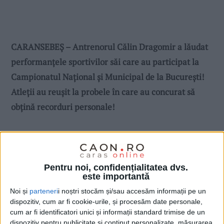
CARANSEBEȘ – Antrenorul Călin Dragomir a lăudat
performanțele sportivilor săi care au participat la
Campionatul Național și Municipal de la București!
Atleții au reușit la probele în care au concurat să
obțină recorduri personale!
Pentru noi, confidențialitatea dvs.
este importantă
Noi și
parteneri
i noștri stocăm și/sau accesăm informații pe un
dispozitiv, cum ar fi cookie-urile, și procesăm date personale,
cum ar fi identificatori unici și informații standard trimise de un
dispozitiv pentru publicitate și conținut personalizate, măsurarea