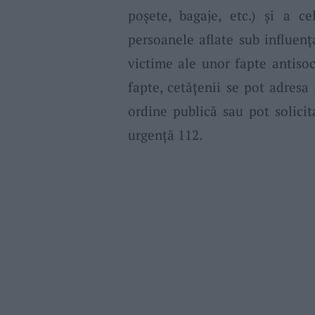
poşete, bagaje, etc.) şi a c
persoanele aflate sub influenţ
victime ale unor fapte antiso
fapte, cetăţenii se pot adresa 
ordine publică sau pot solicit
urgenţă 112.