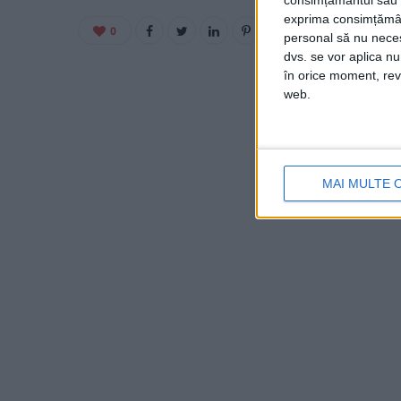
consimțământul sau p
exprima consimțămâ
0
personal să nu necesi
dvs. se vor aplica n
în orice moment, reve
web.
MAI MULTE 