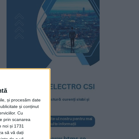
ntă
rile, și procesăm date
ublicitate și conținut
viciilor.
Cu
ție prin scanarea
e noi și 1731
za să vă dați