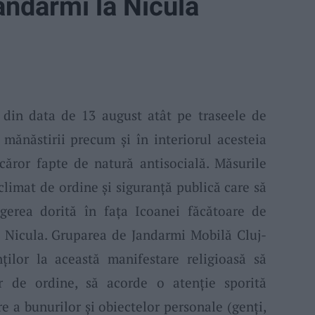
andarmi la Nicula
ă din data de 13 august atât pe traseele de
a mănăstirii precum şi în interiorul acesteia
căror fapte de natură antisocială. Măsurile
climat de ordine şi siguranţă publică care să
egerea dorită în faţa Icoanei făcătoare de
 Nicula. Gruparea de Jandarmi Mobilă Cluj-
ilor la această manifestare religioasă să
or de ordine, să acorde o atenţie sporită
e a bunurilor şi obiectelor personale (genţi,