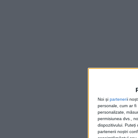
Noi și
parteneri
i noș
personale, cum ar fi i
personalizate, măsura
permisiunea dvs., noi
dispozitivului. Puteț
partenerii noștri con