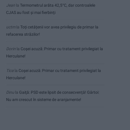
Jean
la
Termometrul arăta 42,5°C, dar controalele
CJAS au fost și mai fierbinți
uctm
la
Toți cetățenii vor avea privilegiu de primar la
refacerea străzilor!
Dorin
la
Coșei acuză: Primar cu tratament privilegiat la
Herculane!
Tica
la
Coșei acuză: Primar cu tratament privilegiat la
Herculane!
Dinu
la
Gaiţă: PSD este lipsit de consecvență! Gârtoi:
Nu am crescut în sisteme de aranjamente!