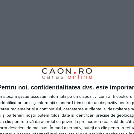
Pentru noi, confidențialitatea dvs. este importa
tri stocăm și/sau accesăm informații pe un dispozitiv, cum ar fi cookie-u
dentificatori unici și informații standard trimise de un dispozitiv pentru p
rea reclamelor și a conținutului, cercetarea audienței și dezvoltarea ser
 și partenerii noștri putem folosi date și identificări precise de geoloca
i da clic pentru a vă da acordul cu privire la prelucrarea realizată de cătr
form descrierii de mai sus. În mod alternativ, puteți da clic pentru a refu