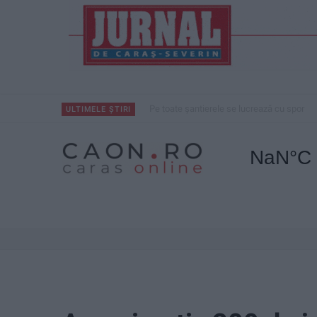
Pe toate șantierele se lucrează cu spor
ULTIMELE ȘTIRI