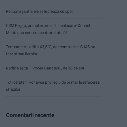
Pe toate șantierele se lucrează cu spor
CSM Reșița, primul examen în deplasare! Dorinel
Munteanu cere concentrare totală!
Termometrul arăta 42,5°C, dar controalele CJAS au
fost și mai fierbinți
Radio Reșița – Vocea Banatului, de 30 de ani
Toți cetățenii vor avea privilegiu de primar la refacerea
străzilor!
Comentarii recente