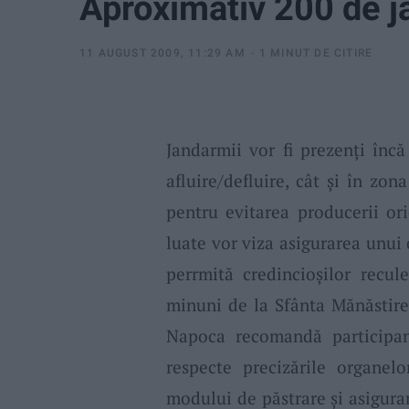
Aproximativ 200 de j
11 AUGUST 2009, 11:29 AM
1 MINUT DE CITIRE
Jandarmii vor fi prezenţi înc
afluire/defluire, cât şi în zon
pentru evitarea producerii ori
luate vor viza asigurarea unui 
perrmită credincioşilor recul
minuni de la Sfânta Mănăstire
Napoca recomandă participanţ
respecte precizările organel
modului de păstrare şi asigurar