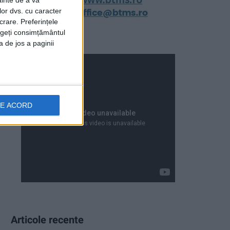
ainte de a vă
lor dvs. cu caracter
crare. Preferințele
rageți consimțământul
a de jos a paginii
DE ACORD
Articole recente