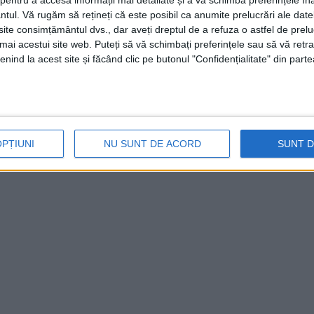
entru a accesa informații mai detaliate și a vă schimba preferințele în
ntul.
Vă rugăm să rețineți că este posibil ca anumite prelucrări ale date
te consimțământul dvs., dar aveți dreptul de a refuza o astfel de prelu
umai acestui site web. Puteți să vă schimbați preferințele sau să vă ret
nind la acest site și făcând clic pe butonul "Confidențialitate" din parte
OPȚIUNI
NU SUNT DE ACORD
SUNT 