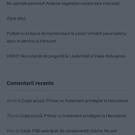
Nu aprinde pericolul! Arderea vegetației uscate este interzisă!
(fără titlu)
Polițist cu brățară de monitorizare la picior! Urmărit penal pentru
abuz în serviciu și hărțuire!
VIDEO! Noi incendii de proporții la Lindenfeld și Valea Bolvașnița
Comentarii recente
Dorin
la
Coșei acuză: Primar cu tratament privilegiat la Herculane!
Tica
la
Coșei acuză: Primar cu tratament privilegiat la Herculane!
Dinu
la
Gaiţă: PSD este lipsit de consecvență! Gârtoi: Nu am