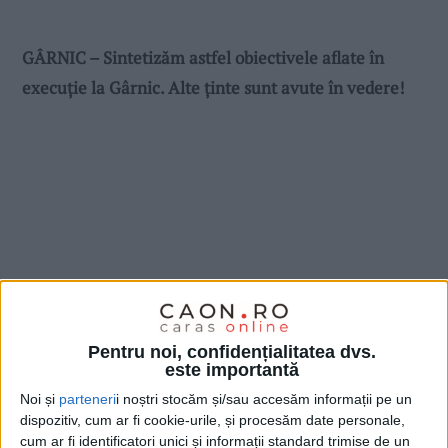
GÂRNIC – Sintetizăm astfel obiectivele aflate în
execuție la Gârnic. Alte ținte sunt avute în vedere!
Pentru noi, confidențialitatea dvs.
este importantă
Noi și
parteneri
i noștri stocăm și/sau accesăm informații pe un
dispozitiv, cum ar fi cookie-urile, și procesăm date personale,
cum ar fi identificatori unici și informații standard trimise de un