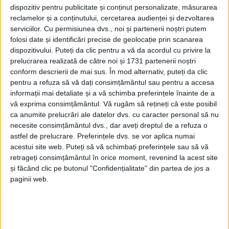
dispozitiv pentru publicitate și conținut personalizate, măsurarea
reclamelor și a conținutului, cercetarea audienței și dezvoltarea
serviciilor.
Cu permisiunea dvs., noi și partenerii noștri putem
folosi date și identificări precise de geolocație prin scanarea
dispozitivului. Puteți da clic pentru a vă da acordul cu privire la
prelucrarea realizată de către noi și 1731 partenerii noștri
conform descrierii de mai sus. În mod alternativ, puteți da clic
pentru a refuza să vă dați consimțământul sau pentru a accesa
Primarul Nicolae Tismănariu
estimează la 80% stadiul
informații mai detaliate și a vă schimba preferințele înainte de a
vă exprima consimțământul.
Vă rugăm să rețineți că este posibil
actual al proiectului de
alimentare cu apă
a localității
ca anumite prelucrări ale datelor dvs. cu caracter personal să nu
centru de comună. Este vorba despre o investiție de
necesite consimțământul dvs., dar aveți dreptul de a refuza o
astfel de prelucrare. Preferințele dvs. se vor aplica numai
850.000 de euro, finanțată prin PNDL 2 și demarată
acestui site web. Puteți să vă schimbați preferințele sau să vă
încă din 2020, care acoperă integral localitatea cu cei
retrageți consimțământul în orice moment, revenind la acest site
10,7 km de rețea. Conductele au fost introduse și au
și făcând clic pe butonul "Confidențialitate" din partea de jos a
paginii web.
fost montate atât pompele cu sistemul de pompare,
cât și căminele fiecărei gospodării. Mai sunt de
montat cămine pentru 15 gospodării și bazinele de