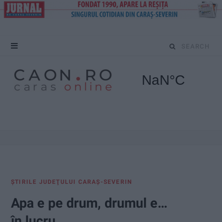
S
e
a
r
c
h
f
ŞTIRILE JUDEŢULUI CARAŞ-SEVERIN
o
Apa e pe drum, drumul e…
r
în lucru