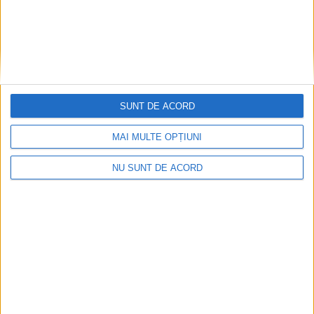
SUNT DE ACORD
MAI MULTE OPȚIUNI
NU SUNT DE ACORD
Nu aprinde pericolul! Arderea vegetației uscate
este interzisă!
2026-08-05