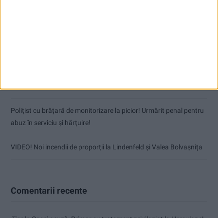
Articole recente
Coșei acuză: Primar cu tratament privilegiat la Herculane!
Nu aprinde pericolul! Arderea vegetației uscate este interzisă!
(fără titlu)
Polițist cu brățară de monitorizare la picior! Urmărit penal pentru
abuz în serviciu și hărțuire!
VIDEO! Noi incendii de proporții la Lindenfeld și Valea Bolvașnița
Comentarii recente