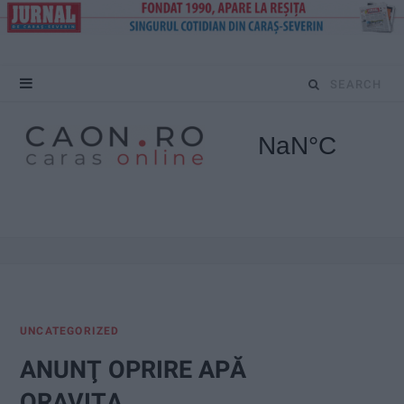
S
e
a
r
c
h
f
UNCATEGORIZED
o
ANUNŢ OPRIRE APĂ
r
ORAVIȚA