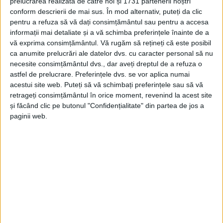
prelucrarea realizată de către noi și 1731 partenerii noștri
conform descrierii de mai sus. În mod alternativ, puteți da clic
pentru a refuza să vă dați consimțământul sau pentru a accesa
informații mai detaliate și a vă schimba preferințele înainte de a
vă exprima consimțământul.
Vă rugăm să rețineți că este posibil
ca anumite prelucrări ale datelor dvs. cu caracter personal să nu
necesite consimțământul dvs., dar aveți dreptul de a refuza o
astfel de prelucrare. Preferințele dvs. se vor aplica numai
acestui site web. Puteți să vă schimbați preferințele sau să vă
retrageți consimțământul în orice moment, revenind la acest site
și făcând clic pe butonul "Confidențialitate" din partea de jos a
paginii web.
Lucrarea va fi executată în intervalul orar specificat
de către personalul SC Aquacaraș SA – Punctul de
Lucru Oravița.
Ne cerem scuze consumatorilor afectați, de această
oprire. La reluarea serviciului de alimentare cu apă
potabilă, este posibil să apară apă tulbure la