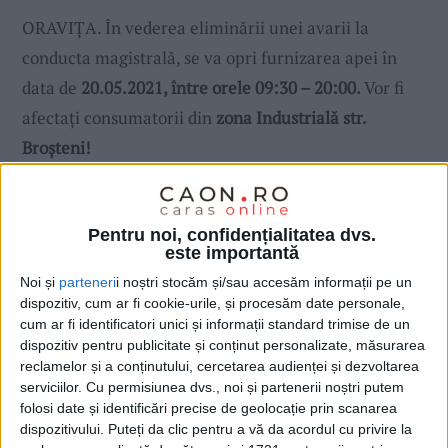
ORAVIȚA. În vederea eliminării unei avarii la
conducta magistrală, se va opri furnizarea apei în
data de
20.05.2021, între orele 09:30 – 20:00.
Vor fi
afectați consumatorii din
zona Industrială str.
Broșteni!
Pentru noi, confidențialitatea dvs.
este importantă
Noi și
parteneri
i noștri stocăm și/sau accesăm informații pe un
dispozitiv, cum ar fi cookie-urile, și procesăm date personale,
cum ar fi identificatori unici și informații standard trimise de un
dispozitiv pentru publicitate și conținut personalizate, măsurarea
reclamelor și a conținutului, cercetarea audienței și dezvoltarea
serviciilor.
Cu permisiunea dvs., noi și partenerii noștri putem
folosi date și identificări precise de geolocație prin scanarea
dispozitivului. Puteți da clic pentru a vă da acordul cu privire la