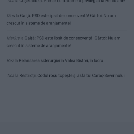
Tica
la
Coșei acuză: Primar cu tratament privilegiat la Herculane!
Dinu
la
Gaiţă: PSD este lipsit de consecvență! Gârtoi: Nu am
crescut în sisteme de aranjamente!
Marius
la
Gaiţă: PSD este lipsit de consecvență! Gârtoi: Nu am
crescut în sisteme de aranjamente!
Raz
la
Relansarea siderurgiei în Valea Bistrei, în lucru
Tica
la
Restricții: Codul roșu topește și asfaltul Caraș-Severinului!