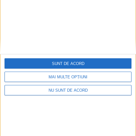
2026-08-05
SUNT DE ACORD
MAI MULTE OPȚIUNI
NU SUNT DE ACORD
Branșamente ilegale descoperite la Oțelu Roșu
2026-08-04