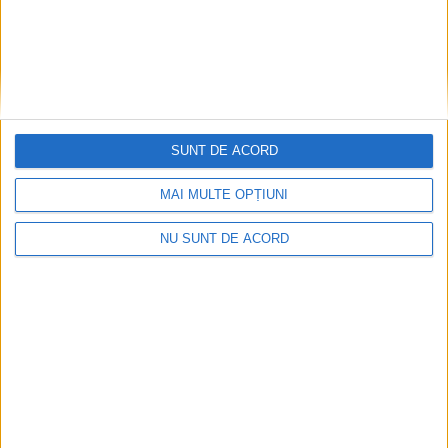
SUNT DE ACORD
MAI MULTE OPȚIUNI
Dorinel Munteanu: Am câștigat prin muncă și
implicare totală!
NU SUNT DE ACORD
2026-08-08