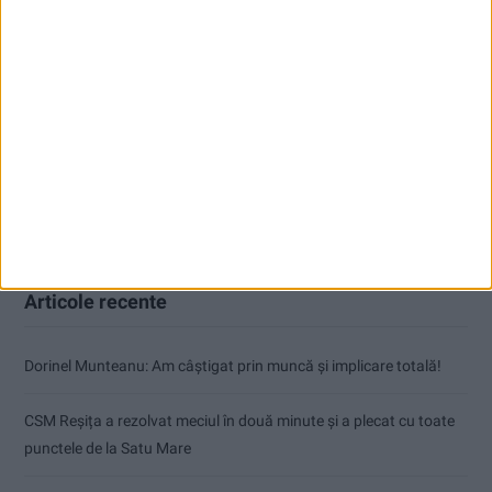
Articole recente
Dorinel Munteanu: Am câștigat prin muncă și implicare totală!
CSM Reșița a rezolvat meciul în două minute și a plecat cu toate
punctele de la Satu Mare