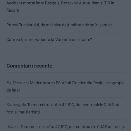
Accident mortal între Reșița și Berzovia! Autoturism și TIR în
flăcări!
Parcul Tricolorului, de mai bine de jumătate de an în șantier
Care va fi, oare, varianta la Varianta ocolitoare?
Comentarii recente
Ex-Tinctor
la
Modernizarea Fântânii Cinetice din Reșița se apropie
de final
Sauvage
la
Termometrul arăta 42,5°C, dar controalele CJAS au
fost și mai fierbinți
Jean
la
Termometrul arăta 42,5°C, dar controalele CJAS au fost și