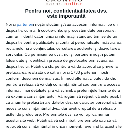
Pentru noi, confidențialitatea dvs.
este importantă
Noi și
parteneri
i noștri stocăm și/sau accesăm informații pe un
dispozitiv, cum ar fi cookie-urile, și procesăm date personale,
cum ar fi identificatori unici și informații standard trimise de un
dispozitiv pentru publicitate și conținut personalizate, măsurarea
reclamelor și a conținutului, cercetarea audienței și dezvoltarea
serviciilor.
Cu permisiunea dvs., noi și partenerii noștri putem
folosi date și identificări precise de geolocație prin scanarea
dispozitivului. Puteți da clic pentru a vă da acordul cu privire la
prelucrarea realizată de către noi și 1733 partenerii noștri
conform descrierii de mai sus. În mod alternativ, puteți da clic
pentru a refuza să vă dați consimțământul sau pentru a accesa
informații mai detaliate și a vă schimba preferințele înainte de a
Vestea a fost primită cu multă bucurie de întreaga
vă exprima consimțământul.
Vă rugăm să rețineți că este posibil
echipă, colegele, antrenorii și toți cei implicați în
ca anumite prelucrări ale datelor dvs. cu caracter personal să nu
necesite consimțământul dvs., dar aveți dreptul de a refuza o
dezvoltarea sportivei felicitând-o pentru această
astfel de prelucrare. Preferințele dvs. se vor aplica numai
realizare importantă. Convocarea reprezintă o
acestui site web. Puteți să vă schimbați preferințele sau să vă
retrageți consimțământul în orice moment, revenind la acest site
răsplată a muncii, disciplinei și pasiunii pe care