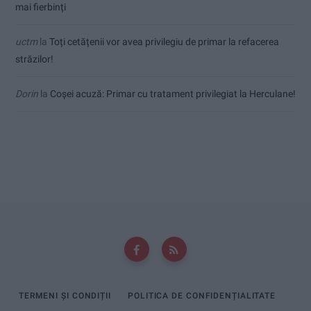
mai fierbinți
uctm
la
Toți cetățenii vor avea privilegiu de primar la refacerea
străzilor!
Dorin
la
Coșei acuză: Primar cu tratament privilegiat la Herculane!
TERMENI ȘI CONDIȚII
POLITICA DE CONFIDENȚIALITATE